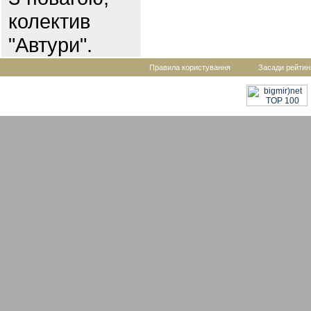
колектив
"Автури".
Правила користування
Засади рейтин