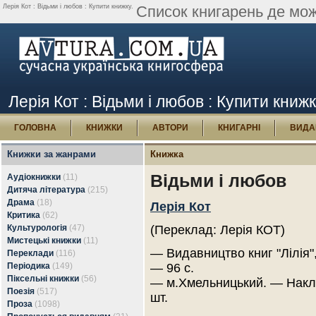
Лерія Кот : Відьми і любов : Купити книжку.
Список книгарень де мож
Лерія Кот : Відьми і любов : Купити книж
ГОЛОВНА
КНИЖКИ
АВТОРИ
КНИГАРНІ
ВИДА
Книжки за жанрами
Книжка
Відьми і любов
Аудіокнижки
(11)
Дитяча література
(215)
Драма
(18)
Лерія Кот
Критика
(62)
Культурологія
(47)
(Переклад: Лерія КОТ)
Мистецькі книжки
(11)
— Видавництво книг "Лілія",
Переклади
(116)
Періодика
(149)
— 96 с.
Піксельні книжки
(56)
— м.Хмельницький. — Накл
Поезія
(517)
шт.
Проза
(1098)