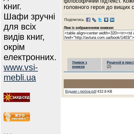
філософічний підтекст. Кож
книг.
головного героя до вищих 
Шафи зручні
Поділитись:
для всіх
Лінк із зображенням книжки:
видів книг,
окрім
електронних.
Уривок з
Рецензії в прес
www.vsi-
книжки
(2)
mebli.ua
Відьми і любов.pdf
432.8 KB