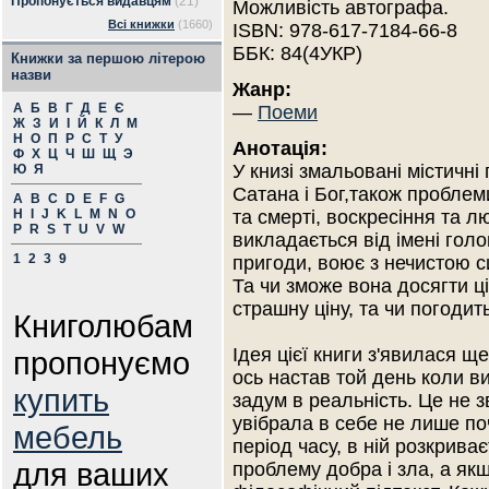
Пропонується видавцям
(21)
Можливість автографа.
Всі книжки
(1660)
ISBN: 978-617-7184-66-8
ББК: 84(4УКР)
Книжки за першою літерою
назви
Жанр:
А
Б
В
Г
Д
Е
Є
—
Поеми
Ж
З
И
І
Й
К
Л
М
Н
О
П
Р
С
Т
У
Анотація:
Ф
Х
Ц
Ч
Ш
Щ
Э
У книзі змальовані містичні 
Ю
Я
Сатана і Бог,також проблем
A
B
C
D
E
F
G
H
I
J
K
L
M
N
O
та смерті, воскресіння та л
P
R
S
T
U
V
W
викладається від імені голов
1
2
3
9
пригоди, воює з нечистою сил
Та чи зможе вона досягти ці
страшну ціну, та чи погодит
Книголюбам
Ідея цієї книги з'явилася ще
пропонуємо
ось настав той день коли в
купить
задум в реальність. Це не з
увібрала в себе не лише по
мебель
період часу, в ній розкрива
для ваших
проблему добра і зла, а як