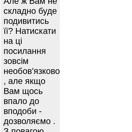
Але ж Вам не
складно буде
подивитись
її? Натискати
на ці
посилання
зовсім
необов’язково
, але якщо
Вам щось
впало до
вподоби -
дозволяємо .
З повагою,