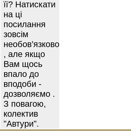
її? Натискати
на ці
посилання
зовсім
необов’язково
, але якщо
Вам щось
впало до
вподоби -
дозволяємо .
З повагою,
колектив
"Автури".