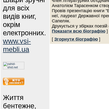
член літературних об'єднань
Анатолієм Тарасенком ство
для всіх
Провів презентацію книги "Б
видів книг,
неї, лауреат Державної прем
Сапеляк.
окрім
Друкується у збірках поезій
електронних.
Показати всю біографію
]
[
Згорнути біографію
]
www.vsi-
mebli.ua
Життя
бентежне,