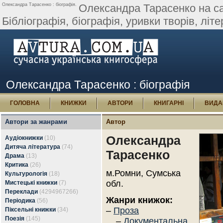
Олександра Тарасенко : біографія.
Олександра Тарасенко на сай
Бібліографія, біографія, уривки творів, літер
Олександра Тарасенко : біографія
ГОЛОВНА
КНИЖКИ
АВТОРИ
КНИГАРНІ
ВИДА
Автори за жанрами
Автор
Олександра
Аудіокнижки
(10)
Дитяча література
(74)
Тарасенко
Драма
(13)
Критика
(26)
м.Ромни, Сумська
Культурологія
(18)
обл.
Мистецькі книжки
(7)
Переклади
(4294967266)
Жанри книжок:
Періодика
(56)
–
Проза
Піксельні книжки
(34)
Поезія
(145)
–
Документальна