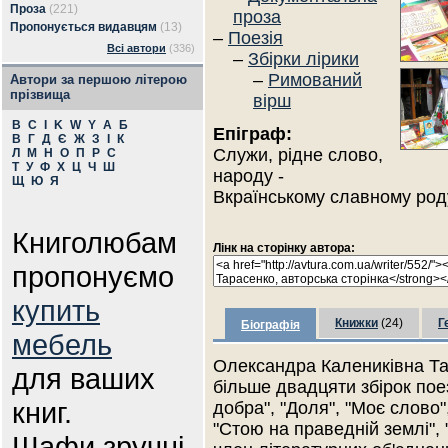
Проза
(221)
проза
Пропонується видавцям
(13)
–
Поезія
Всі автори
(336)
–
Збірки лірики
–
Римований
Автори за першою літерою
прізвища
вірш
B
C
I
K
W
Y
А
Б
Епіграф:
В
Г
Д
Є
Ж
З
І
К
Служи, рідне слово,
Л
М
Н
О
П
Р
С
Т
У
Ф
Х
Ц
Ч
Ш
народу -
Щ
Ю
Я
Вкраїнському славному род
Книголюбам
Лінк на сторінку автора:
пропонуємо
купить
Книжки
(24)
Г
Біографія
мебель
Олександра Калениківна Тар
для ваших
більше двадцяти збірок поезі
книг.
добра", "Доля", "Моє слово",
"Стою на праведній землі", 
Шафи зручні