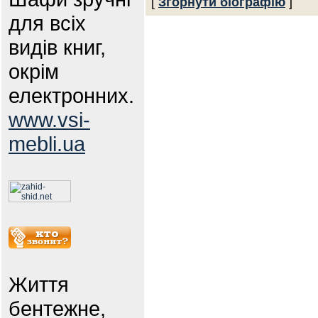
[
Згорнути біографію
]
для всіх
видів книг,
окрім
електронних.
www.vsi-
mebli.ua
Життя
бентежне,