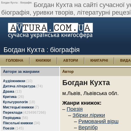
Богдан Кухта : біографія.
Богдан Кухта на сайті сучасної у
біографія, уривки творів, літературні рецезі
Богдан Кухта : біографія
ГОЛОВНА
КНИЖКИ
АВТОРИ
КНИГАРНІ
ВИДА
Автори за жанрами
Автор
Богдан Кухта
Аудіокнижки
(10)
Дитяча література
(74)
Драма
(13)
м.Львів, Львівська обл.
Критика
(26)
Культурологія
(18)
Жанри книжок:
Мистецькі книжки
(7)
–
Поезія
Переклади
(4294967266)
–
Збірки лірики
Періодика
(56)
–
Римований вірш
Піксельні книжки
(34)
–
Верлібр
Поезія
(145)