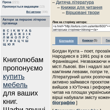
–
Дитяча література
Проза
(221)
Пропонується видавцям
(13)
–
Книжки для читання
–
Віршовані твори
Всі автори
(336)
Автори за першою літерою
Лінк на сторінку автора:
прізвища
B
C
I
K
W
Y
А
Б
В
Г
Д
Є
Ж
З
І
К
Л
М
Н
О
П
Р
С
Книжки
(5)
Ге
Т
У
Ф
Х
Ц
Ч
Ш
Біографія
Щ
Ю
Я
Богдан Кухта – поет, прозаї
Народився в 1991 році в се
Книголюбам
Франківщині. Незважаючи на
пропонуємо
місті Львові. Він і надалі з
кам’яним левами, попри те,
купить
Літературний шлях розпочав
активно займався проєктом 
мебель
вийшов з КУТочка і реформ
для ваших
читав на площах українських
вірші набували змісту коже
книг.
біографію
]
Шафи зручні