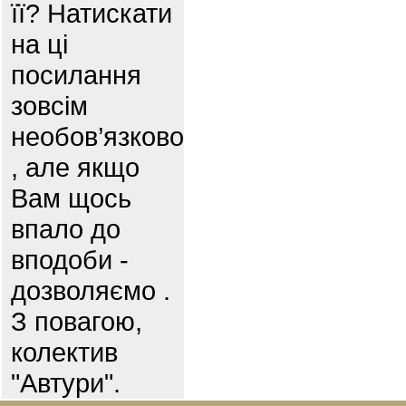
її? Натискати
на ці
посилання
зовсім
необов’язково
, але якщо
Вам щось
впало до
вподоби -
дозволяємо .
З повагою,
колектив
"Автури".