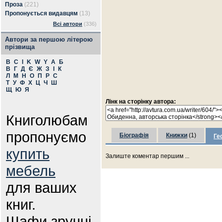
Проза
(221)
Пропонується видавцям
(13)
Всі автори
(336)
Автори за першою літерою
прізвища
B
C
I
K
W
Y
А
Б
В
Г
Д
Є
Ж
З
І
К
Л
М
Н
О
П
Р
С
Т
У
Ф
Х
Ц
Ч
Ш
Щ
Ю
Я
Лінк на сторінку автора:
Книголюбам
пропонуємо
Біографія
Книжки
(1)
Ге
купить
Залиште коментар першим ...
мебель
для ваших
книг.
Шафи зручні