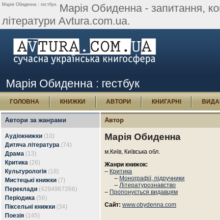
Марія Обиденна : гестбук.
Марія Обиденна - запитання, коме
літератури Avtura.com.ua.
Марія Обиденна : гестбук
ГОЛОВНА
КНИЖКИ
АВТОРИ
КНИГАРНІ
ВИДА
Автори за жанрами
Автор
Марія Обиденна
Аудіокнижки
(10)
Дитяча література
(74)
м.Київ, Київська обл.
Драма
(13)
Критика
(26)
Жанри книжок:
Культурологія
(18)
–
Критика
–
Монографії, підручники
Мистецькі книжки
(7)
–
Літературознавство
Переклади
(4294967266)
–
Пропонується видавцям
Періодика
(56)
Сайт:
www.obydenna.com
Піксельні книжки
(34)
Поезія
(145)