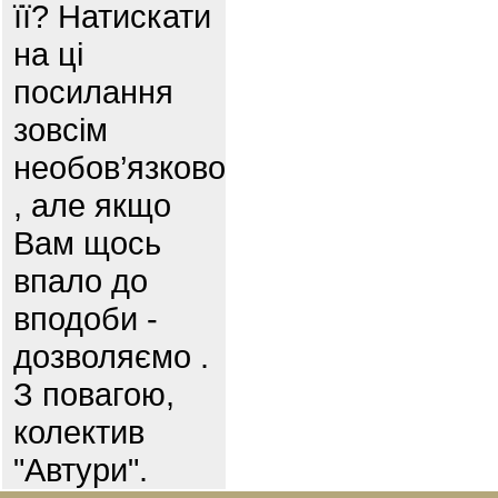
її? Натискати
на ці
посилання
зовсім
необов’язково
, але якщо
Вам щось
впало до
вподоби -
дозволяємо .
З повагою,
колектив
"Автури".