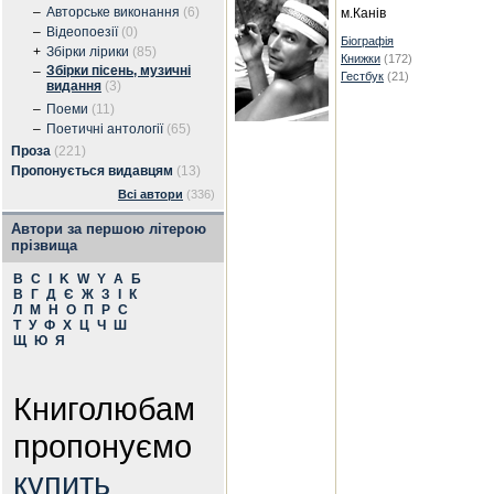
–
Авторське виконання
(6)
м.Канів
–
Відеопоезії
(0)
Біографія
+
Збірки лірики
(85)
Книжки
(172)
Збірки пісень, музичні
–
Гестбук
(21)
видання
(3)
–
Поеми
(11)
–
Поетичні антології
(65)
Проза
(221)
Пропонується видавцям
(13)
Всі автори
(336)
Автори за першою літерою
прізвища
B
C
I
K
W
Y
А
Б
В
Г
Д
Є
Ж
З
І
К
Л
М
Н
О
П
Р
С
Т
У
Ф
Х
Ц
Ч
Ш
Щ
Ю
Я
Книголюбам
пропонуємо
купить