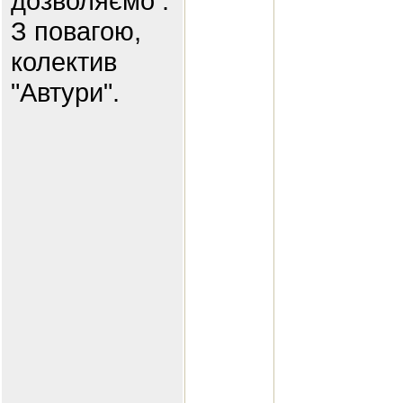
дозволяємо .
З повагою,
колектив
"Автури".