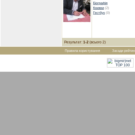
Біографія
Книжки
(2)
Гестбук
(0)
Результат:
1-2
(всього 2)
Правила користування
Засади рейтин