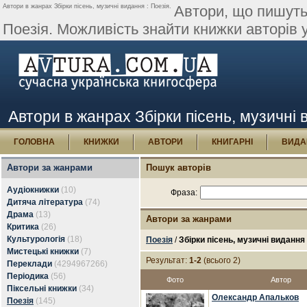
Автори в жанрах Збірки пісень, музичні видання : Поезія.
Автори, що пишуть 
Поезія. Можливість знайти книжки авторів у
Автори в жанрах Збірки пісень, музичні 
ГОЛОВНА
КНИЖКИ
АВТОРИ
КНИГАРНІ
ВИДА
Автори за жанрами
Пошук авторів
Аудіокнижки
(10)
Фраза:
Дитяча література
(74)
Драма
(13)
Автори за жанрами
Критика
(26)
Культурологія
(18)
Поезія
/
Збірки пісень, музичні видання
Мистецькі книжки
(7)
Результат:
1-2
(всього 2)
Переклади
(4294967266)
Періодика
(56)
Фото
Автор
Піксельні книжки
(34)
Олександр Апальков
Поезія
(145)