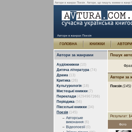
Автори в жанрах Поезія.
Автори, що пишуть книжки в жанрі П
Автори в жанрах Поезія
ГОЛОВНА
КНИЖКИ
АВТОР
Автори за жанрами
Пошук авто
Аудіокнижки
(10)
Фраз
Дитяча література
(74)
Драма
(13)
Автори за 
Критика
(26)
Культурологія
(18)
Поезія
(145)
Мистецькі книжки
(7)
Переклади
(4294967266)
Періодика
(56)
Піксельні книжки
(34)
Поезія
(145)
Результат:
1
Авторське
–
виконання
(6)
Фото
–
Відеопоезії
(0)