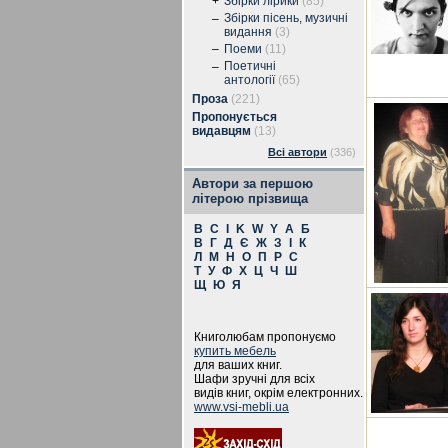
+
Збірки лірики
(85)
Збірки пісень, музичні
–
видання
(3)
–
Поеми
(11)
Поетичні
–
антології
(65)
Проза
(221)
Пропонується
видавцям
(13)
Всі автори
(336)
Автори за першою
літерою прізвища
B
C
I
K
W
Y
А
Б
В
Г
Д
Є
Ж
З
І
К
Л
М
Н
О
П
Р
С
Т
У
Ф
Х
Ц
Ч
Ш
Щ
Ю
Я
Книголюбам пропонуємо
купить мебель
для ваших книг.
Шафи зручні для всіх
видів книг, окрім електронних.
www.vsi-mebli.ua