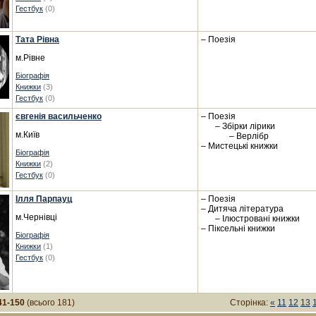
Гестбук
(0)
Тата Рівна
– Поезія
м.Рівне
Біографія
Книжки
(3)
Гестбук
(0)
євгенія васильченко
– Поезія
– Збірки лірики
м.Київ
– Верлібр
– Мистецькі книжки
Біографія
Книжки
(2)
Гестбук
(0)
Ілля Парпауц
– Поезія
– Дитяча література
м.Чернівці
– Ілюстровані книжки
– Піксельні книжки
Біографія
Книжки
(1)
Гестбук
(0)
41-150
(всього 181)
Сторінка:
«
11
12
13