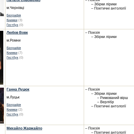
Наталя Єрьоменко
– Поезія
– Збірки лірики
м.Чернівці
– Поетичні антології
Біографія
Книжки
(3)
Гестбук
(0)
Любов Вовк
– Поезія
– Збірки лірики
м.Ромни
Біографія
Книжки
(7)
Гестбук
(0)
Ганна Луцюк
– Поезія
– Збірки лірики
м.Луцьк
– Римований вірш
– Верлібр
Біографія
– Поетичні антології
Книжки
(2)
Гестбук
(0)
Михайло Жаржайло
– Поезія
– Поетичні антології