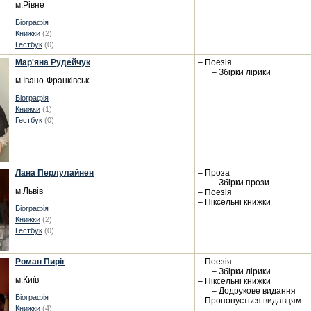
м.Рівне
Біографія
Книжки
(2)
Гестбук
(0)
Мар'яна Рудейчук
– Поезія
– Збірки лірики
м.Івано-Франківськ
Біографія
Книжки
(1)
Гестбук
(0)
Лана Перлулайнен
– Проза
– Збірки прози
м.Львів
– Поезія
– Піксельні книжки
Біографія
Книжки
(2)
Гестбук
(0)
Роман Пиріг
– Поезія
– Збірки лірики
м.Київ
– Піксельні книжки
– Додрукове видання
Біографія
– Пропонується видавцям
Книжки
(4)