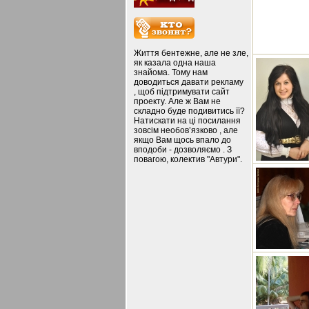
Життя бентежне, але не зле,
як казала одна наша
знайома. Тому нам
доводиться давати рекламу
, щоб підтримувати сайт
проекту. Але ж Вам не
складно буде подивитись її?
Натискати на ці посилання
зовсім необов’язково , але
якщо Вам щось впало до
вподоби - дозволяємо . З
повагою, колектив "Автури".