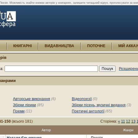
оезія. Можливість знайти книжки авторів у книгарнях, залишити читацький відгук, проголосувати за кн
И
КНИГАРНІ
ВИДАВНИЦТВА
ПОТОЧНЕ
МІЙ АККА
рів
а:
Розширени
жанрами
Авторське виконання
(6)
Відеопоезії
(0)
Збірки лірики
(85)
Збірки пісень, музичні видання
(3)
Поеми
(11)
Поетичні антології
(65)
41-150
(всього 181)
Сторінка:
«
11
12
13
Автор
Жанри