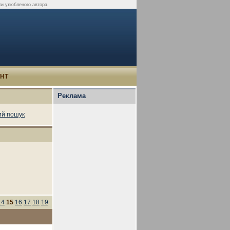
иги улюбленого автора.
УНТ
Реклама
й пошук
14
15
16
17
18
19