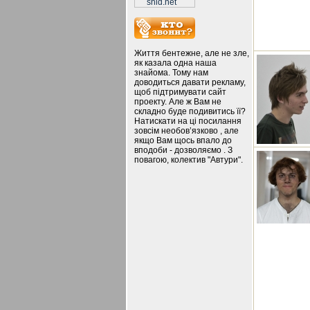
Життя бентежне, але не зле,
як казала одна наша
знайома. Тому нам
доводиться давати рекламу,
щоб підтримувати сайт
проекту. Але ж Вам не
складно буде подивитись її?
Натискати на ці посилання
зовсім необов’язково , але
якщо Вам щось впало до
вподоби - дозволяємо . З
повагою, колектив "Автури".