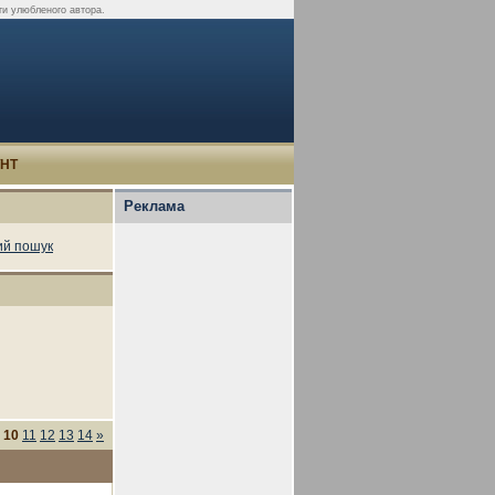
иги улюбленого автора.
УНТ
Реклама
й пошук
10
11
12
13
14
»