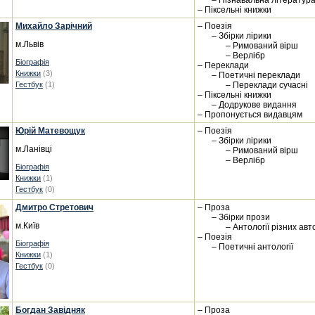
– Пізнавальна літератур
– Піксельні книжки
Михайло Зарічний
– Поезія
– Збірки лірики
м.Львів
– Римований вірш
– Верлібр
Біографія
– Переклади
Книжки
(3)
– Поетичні переклади
Гестбук
(1)
– Переклади сучасні
– Піксельні книжки
– Додрукове видання
– Пропонується видавцям
Юрій Матевощук
– Поезія
– Збірки лірики
м.Ланівці
– Римований вірш
– Верлібр
Біографія
Книжки
(1)
Гестбук
(0)
Дмитро Стретович
– Проза
– Збірки прози
м.Київ
– Антології різних авт
– Поезія
Біографія
– Поетичні антології
Книжки
(1)
Гестбук
(0)
Богдан Завідняк
– Проза