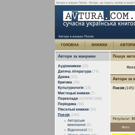
Автори в жанрах Поезія.
Автори, що пишуть книжки в жанрі П
Автори в жанрах Поезія
ГОЛОВНА
КНИЖКИ
АВТОР
Автори за жанрами
Пошук авто
Аудіокнижки
(10)
Фраз
Дитяча література
(74)
Драма
(13)
Автори за 
Критика
(26)
Культурологія
(18)
Поезія
(145)
Мистецькі книжки
(7)
Переклади
(4294967266)
Періодика
(56)
Піксельні книжки
(34)
Поезія
(145)
Результат:
9
Авторське
–
виконання
(6)
Фото
–
Відеопоезії
(0)