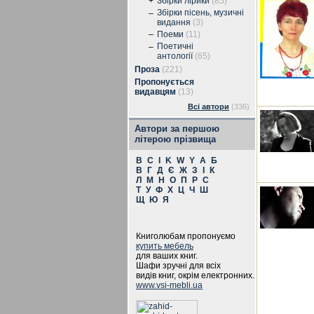
+
Збірки лірики
(85)
Збірки пісень, музичні
–
видання
(3)
–
Поеми
(11)
Поетичні
–
антології
(65)
Проза
(221)
Пропонується
видавцям
(13)
Всі автори
(336)
Автори за першою
літерою прізвища
B
C
I
K
W
Y
А
Б
В
Г
Д
Є
Ж
З
І
К
Л
М
Н
О
П
Р
С
Т
У
Ф
Х
Ц
Ч
Ш
Щ
Ю
Я
Книголюбам пропонуємо
купить мебель
для ваших книг.
Шафи зручні для всіх
видів книг, окрім електронних.
www.vsi-mebli.ua