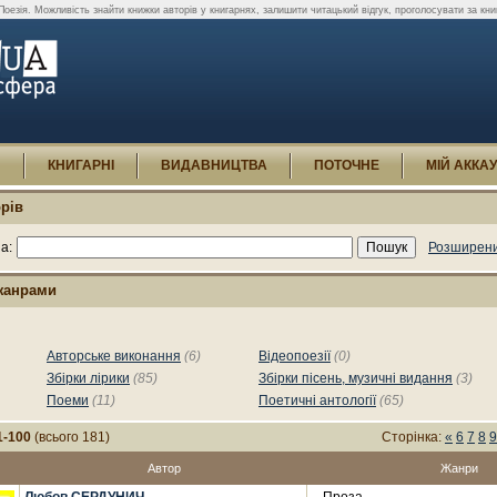
оезія. Можливість знайти книжки авторів у книгарнях, залишити читацький відгук, проголосувати за кн
И
КНИГАРНІ
ВИДАВНИЦТВА
ПОТОЧНЕ
МІЙ АККА
рів
а:
Розширени
жанрами
Авторське виконання
(6)
Відеопоезії
(0)
Збірки лірики
(85)
Збірки пісень, музичні видання
(3)
Поеми
(11)
Поетичні антології
(65)
1-100
(всього 181)
Сторінка:
«
6
7
8
9
Автор
Жанри