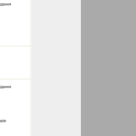
відання
відання
орів