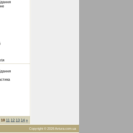
відання
йне
й
гія
відання
астика
10
11
12
13
14
»
Copyright © 2026 Avtura.com.ua