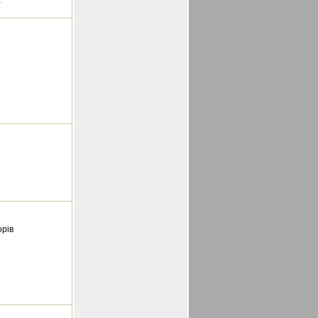
а
орів