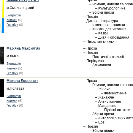
Любов СЕРДУНИЧ
– Проза
– Романи, новели та опо
м.Хмельницький
– Культурологічне
– Збірки прози
Біографія
– Поезія
Книжки
(6)
– Дитяча література
Гестбук
(0)
– Ілюстровані книжки
– Книжки для читання
– Казки
– Дитячі оповідання
– Піксельні книжки
Мар'яна Максим'як
– Проза
– Поезія
м.Львів
– Поетичні антології
– Періодика
Біографія
– Альманахи
Книжки
(5)
Гестбук
(0)
Микола Леонович
– Проза
– Романи, новели та опо
м.Полтава
– Жіноче
– Феміністичне
Біографія
– Жахаюче
Книжки
(6)
– Антиутопічне
Гестбук
(0)
– Мандрівне
– Путівні нотатки
– Збірки прози
– Антології різних авт
– Есеї
– Поезія
– Збірки лірики