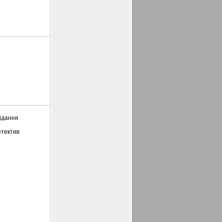
відання
етектив