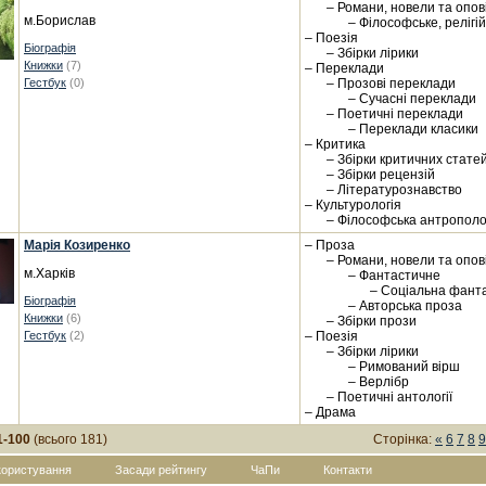
– Романи, новели та опо
м.Борислав
– Філософське, релігі
– Поезія
Біографія
– Збірки лірики
Книжки
(7)
– Переклади
Гестбук
(0)
– Прозові переклади
– Сучасні переклади
– Поетичні переклади
– Переклади класики
– Критика
– Збірки критичних стате
– Збірки рецензій
– Літературознавство
– Культурологія
– Філософська антрополо
Марія Козиренко
– Проза
– Романи, новели та опо
м.Харків
– Фантастичне
– Соціальна фант
Біографія
– Авторська проза
Книжки
(6)
– Збірки прози
Гестбук
(2)
– Поезія
– Збірки лірики
– Римований вірш
– Верлібр
– Поетичні антології
– Драма
1-100
(всього 181)
Сторінка:
«
6
7
8
9
користування
Засади рейтингу
ЧаПи
Контакти