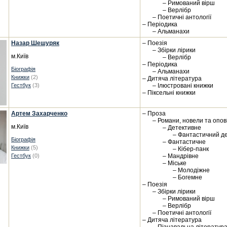
– Римований вірш
– Верлібр
– Поетичні антології
– Періодика
– Альманахи
Назар Шешуряк
– Поезія
– Збірки лірики
м.Київ
– Верлібр
– Періодика
Біографія
– Альманахи
Книжки
(2)
– Дитяча література
Гестбук
(3)
– Ілюстровані книжки
– Піксельні книжки
Артем Захарченко
– Проза
– Романи, новели та опо
м.Київ
– Детективне
– Фантастичний д
Біографія
– Фантастичне
Книжки
(5)
– Кібер-панк
Гестбук
(0)
– Мандрівне
– Міське
– Молодіжне
– Богемне
– Поезія
– Збірки лірики
– Римований вірш
– Верлібр
– Поетичні антології
– Дитяча література