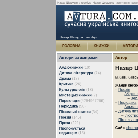
Назар Шешуряк : гестбук.
Назар Шешуряк - запитання, комент
Назар Шешуряк : гестбук
ГОЛОВНА
КНИЖКИ
АВТОР
Автори за жанрами
Автор
Назар 
Аудіокнижки
(10)
Дитяча література
(74)
м.Київ, Київс
Драма
(13)
Критика
(26)
Жанри книж
Культурологія
(18)
–
Поезія
–
Збірки 
Мистецькі книжки
(7)
–
Вер
Переклади
(4294967266)
–
Періодика
Періодика
(56)
–
Альман
–
Дитяча літ
Піксельні книжки
(34)
–
Ілюстро
Поезія
(145)
–
Піксельні 
Проза
(221)
Сайт:
chorno
Пропонується
видавцям
(13)