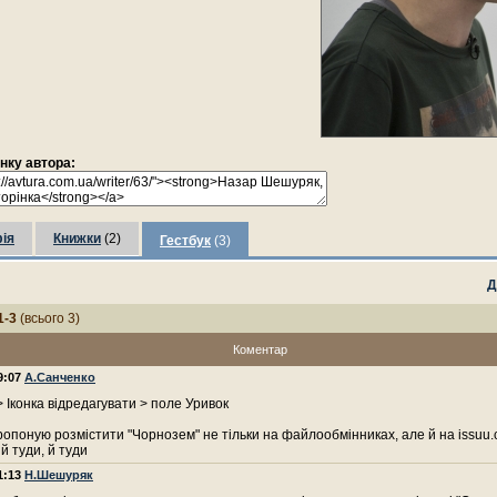
інку автора:
ія
Книжки
(2)
Гестбук
(3)
Д
1-3
(всього 3)
Коментар
09:07
А.Санченко
> Іконка відредагувати > поле Уривок
пропоную розмістити "Чорнозем" не тільки на файлообмінниках, але й на issuu
 й туди, й туди
01:13
Н.Шешуряк