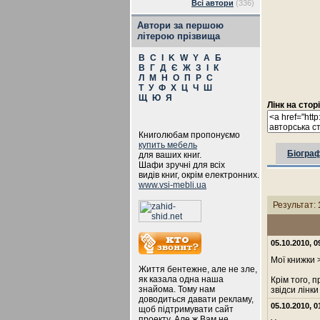
Всі автори
(336)
Автори за першою
літерою прізвища
B
C
I
K
W
Y
А
Б
В
Г
Д
Є
Ж
З
І
К
Л
М
Н
О
П
Р
С
Т
У
Ф
Х
Ц
Ч
Ш
Щ
Ю
Я
Лінк на стор
Книголюбам пропонуємо
купить мебель
Біограф
для ваших книг.
Шафи зручні для всіх
видів книг, окрім електронних.
www.vsi-mebli.ua
Результат:
05.10.2010, 
Мої книжки 
Життя бентежне, але не зле,
як казала одна наша
Крім того, 
знайома. Тому нам
звідси лінки
доводиться давати рекламу,
05.10.2010, 
щоб підтримувати сайт
проекту. Але ж Вам не