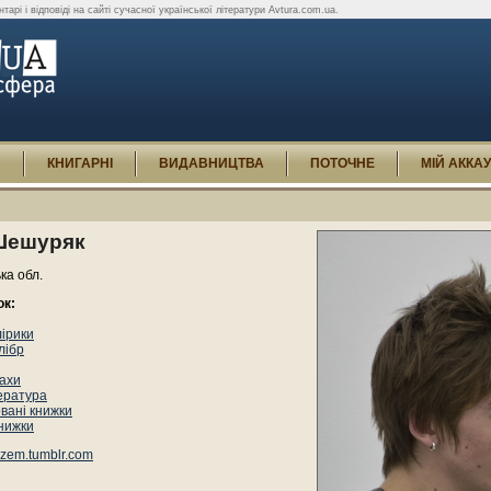
арі і відповіді на сайті сучасної української літератури Avtura.com.ua.
И
КНИГАРНІ
ВИДАВНИЦТВА
ПОТОЧНЕ
МІЙ АККА
Шешуряк
ька обл.
ок:
лірики
лібр
ахи
ература
вані книжки
книжки
zem.tumblr.com