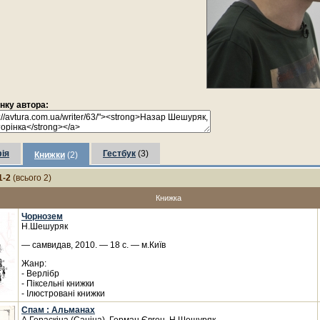
інку автора:
ія
Гестбук
(3)
Книжки
(2)
1-2
(всього 2)
Книжка
Чорнозем
Н.Шешуряк
— самвидав, 2010. — 18 с. — м.Київ
Жанр:
- Верлібр
- Піксельні книжки
- Ілюстровані книжки
Спам : Альманах