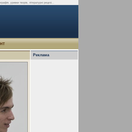
рафія, уривки творів, літературні рецезі...
УНТ
Реклама