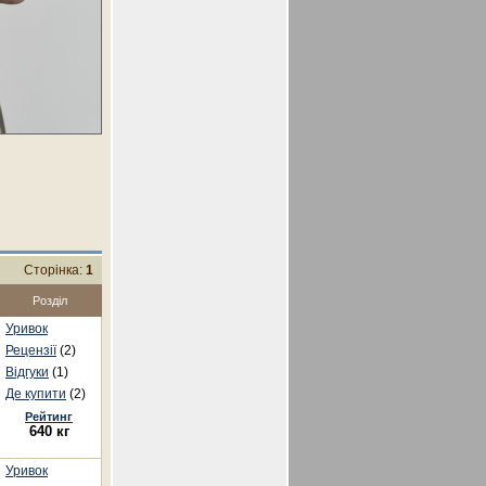
Сторінка:
1
Розділ
Уривок
Рецензії
(2)
Відгуки
(1)
Де купити
(2)
Рейтинг
640 кг
Уривок