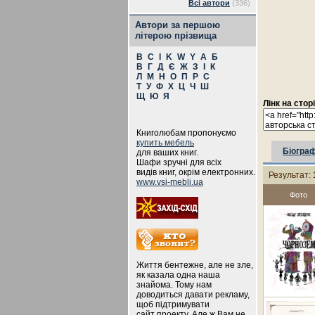
Всі автори
(336)
Автори за першою
літерою прізвища
B
C
I
K
W
Y
А
Б
В
Г
Д
Є
Ж
З
І
К
Л
М
Н
О
П
Р
С
Т
У
Ф
Х
Ц
Ч
Ш
Щ
Ю
Я
Лінк на стор
Книголюбам пропонуємо
купить мебель
Біограф
для ваших книг.
Шафи зручні для всіх
видів книг, окрім електронних.
Результат:
www.vsi-mebli.ua
Фото
Життя бентежне, але не зле,
як казала одна наша
знайома. Тому нам
доводиться давати рекламу,
щоб підтримувати
сайт проекту. Але ж Вам не