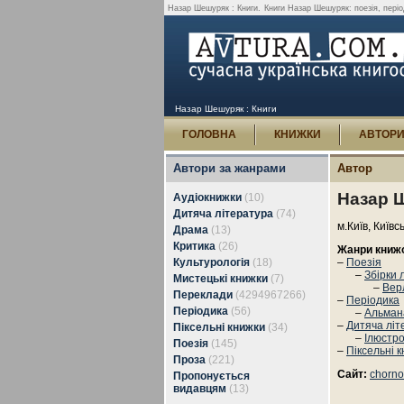
Назар Шешуряк : Книги.
Книги Назар Шешуряк: поезія, період
Назар Шешуряк : Книги
ГОЛОВНА
КНИЖКИ
АВТОР
Автори за жанрами
Автор
Назар 
Аудіокнижки
(10)
Дитяча література
(74)
м.Київ, Київс
Драма
(13)
Критика
(26)
Жанри книж
Культурологія
(18)
–
Поезія
–
Збірки 
Мистецькі книжки
(7)
–
Вер
Переклади
(4294967266)
–
Періодика
Періодика
(56)
–
Альман
–
Дитяча літ
Піксельні книжки
(34)
–
Ілюстро
Поезія
(145)
–
Піксельні 
Проза
(221)
Сайт:
chorno
Пропонується
видавцям
(13)