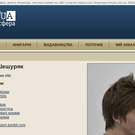
ика, дитяча література, піксельні книжки на сайті сучасної української літератури Avtura.com.ua. Бібліог
И
КНИГАРНІ
ВИДАВНИЦТВА
ПОТОЧНЕ
МІЙ АККА
Шешуряк
ька обл.
ок:
лірики
лібр
ахи
ература
вані книжки
книжки
zem.tumblr.com