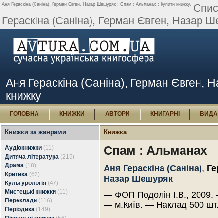
Аня Гераскіна (Саніна), Герман Євген, Назар Шешуряк : Спам : Альманах : Купити книжку.
Спис
Гераскіна (Саніна), Герман Євген, Назар 
Аня Гераскіна (Саніна), Герман Євген, 
книжку
ГОЛОВНА
КНИЖКИ
АВТОРИ
КНИГАРНІ
ВИДА
Книжки за жанрами
Книжка
Спам : Альманах
Аудіокнижки
(11)
Дитяча література
(215)
Драма
(18)
Аня Гераскіна (Саніна)
,
Ге
Критика
(62)
Назар Шешуряк
Культурологія
(47)
Мистецькі книжки
(11)
— ФОП Подолін І.В., 2009. 
Переклади
(116)
— м.Київ. — Наклад 500 шт
Періодика
(149)