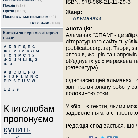
Піксельні книжки
(56)
ISBN: 978-966-21-11-29-3
Поезія
(517)
Проза
(1098)
Жанр:
Пропонується видавцям
(21)
—
Альманахи
Всі книжки
(1660)
Анотація:
Книжки за першою літерою
Альманах "СПАМ" - це збірк
назви
літературного сайту "Публік
А
Б
В
Г
Д
Е
Є
(publicator.org.ua). Твори, зв
Ж
З
И
І
Й
К
Л
М
авторів, жанрів та напрямів
Н
О
П
Р
С
Т
У
Ф
Х
Ц
Ч
Ш
Щ
Э
об'єднує їх усіх мережева т
Ю
Я
(сетература).
A
B
C
D
E
F
G
H
I
J
K
L
M
N
O
Одночасно цей альманах - 
P
R
S
T
U
V
W
звіт про виконану роботу са
1
2
3
9
половиною роки.
Книголюбам
У збірці є тексти, якими мож
задоволенням, а є просто х
пропонуємо
Редакція сподівається, що 
купить