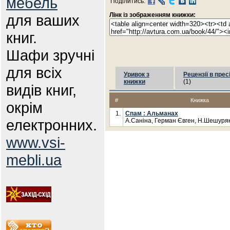
мебель
Поділитись:
Лінк із зображенням книжки:
для ваших
книг.
Шафи зручні
для всіх
Уривок з
Рецензії в прес
книжки
(1)
видів книг,
#
Книжка
окрім
1.
Спам : Альманах
електронних.
А.Саніна, Герман Євген, Н.Шешуря
www.vsi-
mebli.ua