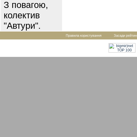
З повагою,
колектив
"Автури".
Правила користування
Засади рейтин