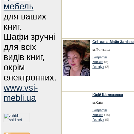
мебель
для ваших
книг.
Шафи зручні
Світлана-Майя Залізня
для всіх
м.Полтава
видів книг,
Біографія
Книжки
(8)
окрім
Гестбук
(2)
електронних.
www.vsi-
mebli.ua
Юрій Шеляженко
м.Київ
Біографія
Книжки
(15)
Гестбук
(0)