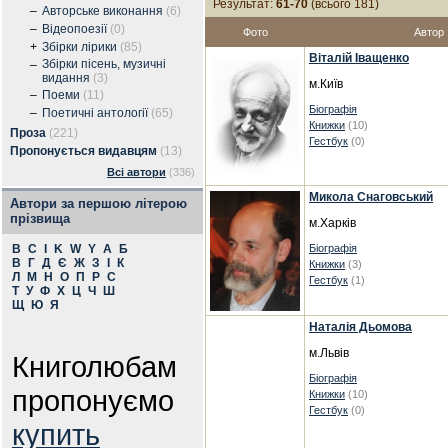
Результат:
61-70
(всього 181)
–
Авторське виконання
(6)
–
Відеопоезії
(0)
Фото
Автор
+
Збірки лірики
(85)
Віталій Іващенко
Збірки пісень, музичні
–
видання
(3)
м.Київ
–
Поеми
(11)
Біографія
–
Поетичні антології
(65)
Книжки
(10)
Проза
(221)
Гестбук
(0)
Пропонується видавцям
(13)
Всі автори
(336)
Микола Снаговський
Автори за першою літерою
прізвища
м.Харків
B
C
I
K
W
Y
А
Б
Біографія
В
Г
Д
Є
Ж
З
І
К
Книжки
(3)
Л
М
Н
О
П
Р
С
Гестбук
(1)
Т
У
Ф
Х
Ц
Ч
Ш
Щ
Ю
Я
Наталія Дьомова
м.Львів
Книголюбам
Біографія
пропонуємо
Книжки
(10)
Гестбук
(0)
купить