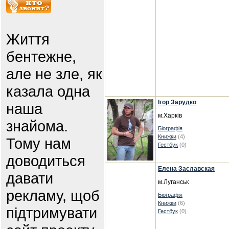
Життя
бентежне,
але не зле, як
казала одна
Ігор Зарудко
наша
м.Харків
знайома.
Біографія
Книжки
(4)
Тому нам
Гестбук
(0)
доводиться
Елена Заславская
давати
м.Луганськ
рекламу, щоб
Біографія
Книжки
(6)
підтримувати
Гестбук
(0)