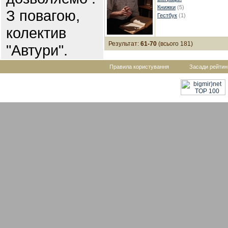
Книжки
(5)
З повагою,
Гестбук
(1)
колектив
Результат:
61-70
(всього 181)
"Автури".
Правила користування
Засади рейтин