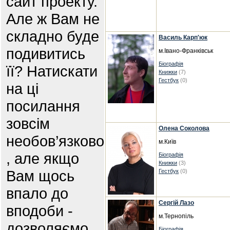
сайт проекту.
Але ж Вам не
складно буде
Василь Карп'юк
подивитись
м.Івано-Франківськ
Біографія
її? Натискати
Книжки
(7)
Гестбук
(0)
на ці
посилання
зовсім
Олена Соколова
необов’язково
м.Київ
, але якщо
Біографія
Книжки
(3)
Вам щось
Гестбук
(0)
впало до
Сергій Лазо
вподоби -
м.Тернопіль
дозволяємо .
Біографія