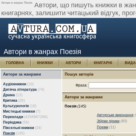
Автори в жанрах Поезія.
Автори, що пишуть книжки в жанр
книгарнях, залишити читацький відгук, про
Автори в жанрах Поезія
ГОЛОВНА
КНИЖКИ
АВТОРИ
КНИГАРНІ
ВИДА
Автори за жанрами
Пошук авторів
Аудіокнижки
(10)
Фраза:
Дитяча література
(74)
Драма
(13)
Автори за жанрами
Критика
(26)
Культурологія
(18)
Поезія
(145)
Мистецькі книжки
(7)
Авторське виконання
(
Переклади
(4294967266)
Збірки лірики
(85)
Періодика
(56)
Поеми
(11)
Піксельні книжки
(34)
Поезія
(145)