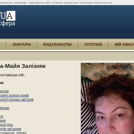
апитання, коментарі і відповіді на сайті сучасної української літератури Avtura.com.ua.
И
КНИГАРНІ
ВИДАВНИЦТВА
ПОТОЧНЕ
МІЙ АККА
а-Майя Залізняк
олтавська обл.
ок:
прози
ане різних років
логії різних авторів
лірики
си
ахи
ература
 для читання
томатія, збірка