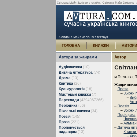
Світлана-Майя Залізняк : гестбук.
Світлана-Майя Залізняк - з
Світлана-Майя Залізняк : гестбук
ГОЛОВНА
КНИЖКИ
АВТОР
Автори за жанрами
Автор
Світлан
Аудіокнижки
(10)
Дитяча література
(74)
м.Полтава, П
Драма
(13)
Критика
(26)
Жанри книж
Культурологія
(18)
–
Проза
–
Збірки 
Мистецькі книжки
(7)
–
Вибр
Переклади
(4294967266)
–
Анто
Періодика
(56)
–
Поезія
–
Збірки 
Піксельні книжки
(34)
–
Періодика
Поезія
(145)
–
Часопи
Проза
(221)
–
Альман
Пропонується
–
Дитяча літ
видавцям
(13)
–
Книжки
–
Хрес