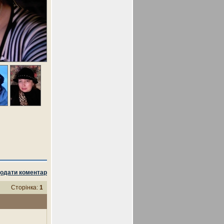
одати коментар
Сторінка:
1