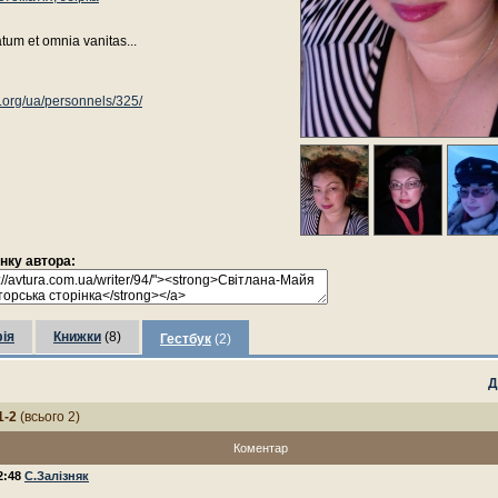
atum et omnia vanitas...
.org/ua/personnels/325/
інку автора:
ія
Книжки
(8)
Гестбук
(2)
Д
1-2
(всього 2)
Коментар
22:48
С.Залізняк