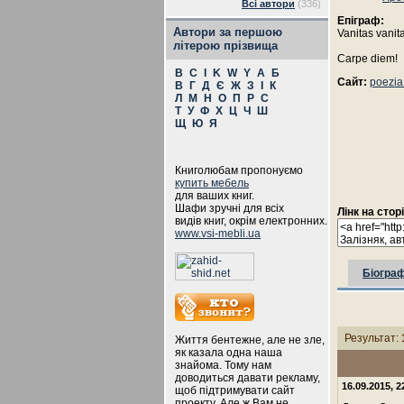
Всі автори
(336)
Епіграф:
Автори за першою
Vanitas vanit
літерою прізвища
Carpe diem!
B
C
I
K
W
Y
А
Б
Сайт:
poezia
В
Г
Д
Є
Ж
З
І
К
Л
М
Н
О
П
Р
С
Т
У
Ф
Х
Ц
Ч
Ш
Щ
Ю
Я
Книголюбам пропонуємо
купить мебель
для ваших книг.
Шафи зручні для всіх
Лінк на стор
видів книг, окрім електронних.
www.vsi-mebli.ua
Біограф
Результат:
Життя бентежне, але не зле,
як казала одна наша
знайома. Тому нам
доводиться давати рекламу,
16.09.2015, 
щоб підтримувати сайт
проекту. Але ж Вам не