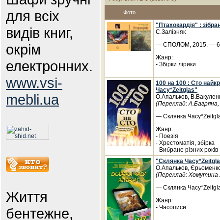
для всіх
Фото
"Птахокардія" : зібра
видів книг,
С.Залізняк
окрім
— СПОЛОМ, 2015. — 60
Жанр:
електронних.
- Збірки лірики
www.vsi-
100 на 100 : Сто най
Часу*Zeitglas"
mebli.ua
О.Апальков, В.Вакуленк
(Переклад: А.Багряна,
— Склянка Часу*Zeitgla
Жанр:
- Поезія
- Хрестоматія, збірка
- Вибране різних років
"Склянка Часу*Zeitgl
О.Апальков, Єрьоменк
(Переклад: Хомутина 
— Склянка Часу*Zeitgla
Життя
Жанр:
- Часописи
бентежне,