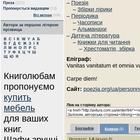
–
Поезія
Проза
(221)
Пропонується видавцям
(13)
–
Збірки лірики
–
Періодика
Всі автори
(336)
–
Часописи
Автори за першою літерою
–
Альманахи
прізвища
–
Дитяча література
B
C
I
K
W
Y
А
Б
–
Книжки для читання
В
Г
Д
Є
Ж
З
І
К
Л
М
Н
О
П
Р
С
–
Хрестоматія, збірка
Т
У
Ф
Х
Ц
Ч
Ш
Щ
Ю
Я
Епіграф:
Vanitas vanitatum et omnia va
Книголюбам
Carpe diem!
пропонуємо
Сайт:
poezia.org/ua/personn
купить
мебель
Лінк на сторінку автора:
для ваших
книг.
Біографія
Ге
Книжки
(8)
Шафи зручні
Результат:
1-8
(всього 8)