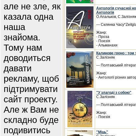
але не зле, як
Антологія сучасної нов
Антологія
казала одна
О.Апальков, С.Залізняк
наша
— Склянка Часу*Zeitgla
Жанр:
знайома.
- Проза
- Поезія
Тому нам
- Альманахи
Калинове гроно : том 
доводиться
С.Залізняк
давати
— Полтавський літерат
Жанр:
рекламу, щоб
- Антології різних авто
підтримувати
"У злагоді з собою"
сайт проекту.
С.Залізняк
— Полтавський літерат
Але ж Вам не
Жанр:
складно буде
- Поезія
подивитись
"Міць"