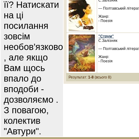
С.Залізняк
її? Натискати
— Полтавський літерат
на ці
Жанр:
- Поезія
посилання
зовсім
"Струм"
С.Залізняк
необов’язково
— Полтавський літерат
, але якщо
Жанр:
- Поезія
Вам щось
впало до
Результат:
1-8
(всього 8)
вподоби -
дозволяємо .
З повагою,
колектив
"Автури".