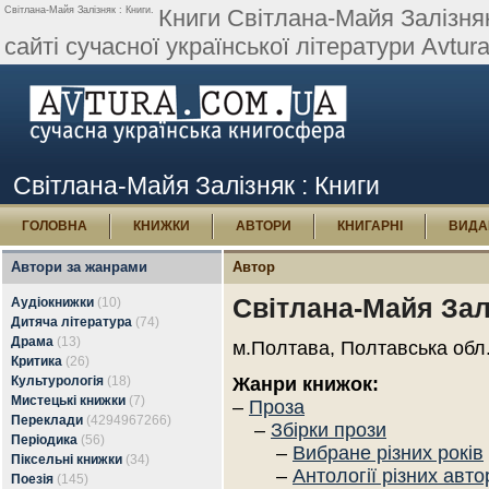
Світлана-Майя Залізняк : Книги.
Книги Світлана-Майя Залізняк:
сайті сучасної української літератури Avtura
Світлана-Майя Залізняк : Книги
ГОЛОВНА
КНИЖКИ
АВТОРИ
КНИГАРНІ
ВИДА
Автори за жанрами
Автор
Світлана-Майя Зал
Аудіокнижки
(10)
Дитяча література
(74)
Драма
(13)
м.Полтава, Полтавська обл
Критика
(26)
Культурологія
(18)
Жанри книжок:
Мистецькі книжки
(7)
–
Проза
Переклади
(4294967266)
–
Збірки прози
Періодика
(56)
–
Вибране різних років
Піксельні книжки
(34)
–
Антології різних авто
Поезія
(145)