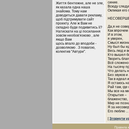
синие.
Життя бентежне, але не зле,
Всюду следу
як казала одна наша
Окликая его 
знайома. Тому нам
доводиться давати рекламу,
НЕСОВЕРШ
щоб підтримувати сайт
проекту. Але ж Вам не
Да,я не сов
складно буде подивитись її?
Как впрочем
Натискати на ці посилання
И в этом,
зовсім необов’язково , але
я уверен,
якщо Вам
Смысл жизни
щось впало до вподоби -
Ну был бы и
дозволяємо . З повагою,
Весь люд и в
колектив "Автури".
Кто вышел б
Творить бла
Всё сложено.
На тысячу п
Что делать 
Без звуков и
Так в идеал 
Я остаюсь на
Рай там, где 
Мы все на м
Открытия –
блаженство,
Мир не позн
Я за несове
Его люблю
...
[
Згорнути у
Правила 