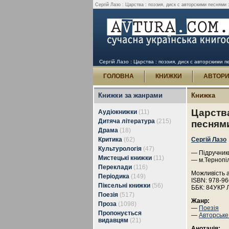
Сергій Лазо : Царства : поэзия, диск с авторскими песнями :
Сергій Лазо : Царства : поэзия, диск с авторскими п
ГОЛОВНА
КНИЖКИ
АВТОР
Книжки за жанрами
Книжка
Царства
Аудіокнижки
(11)
Дитяча література
(215)
песням
Драма
(18)
Критика
(62)
Сергій Лазо
Культурологія
(47)
— Підручники
Мистецькі книжки
(11)
— м.Тернопі
Переклади
(116)
Можливість 
Періодика
(149)
ISBN: 978-96
Піксельні книжки
(56)
ББК: 84УКР 
Поезія
(517)
Жанр:
Проза
(1098)
—
Поезія
Пропонується
—
Авторське
видавцям
(21)
Анотація: