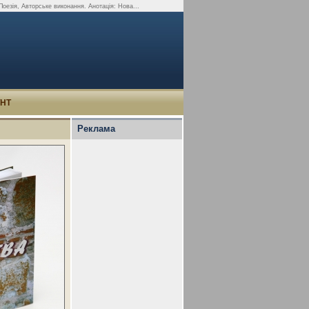
оезія, Авторське виконання. Анотація: Нова...
УНТ
Реклама