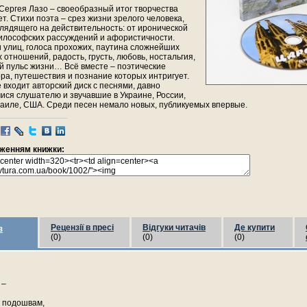
 Сергея Лазо – своеобразный итог творчества
т. Стихи поэта – срез жизни зрелого человека,
глядящего на действительность: от иронической
илософских рассуждений и афористичности.
и улиц, голоса прохожих, паутина сложнейших
 отношений, радость, грусть, любовь, ностальгия,
 пульс жизни… Всё вместе – поэтические
ра, путешествия и познание которых интригует.
е входит авторский диск с песнями, давно
ся слушателю и звучавшие в Украине, России,
аиле, США. Среди песен немало новых, публикуемых впервые.
раженням книжки:
Рецензії в пресі
Відгуки читачів
Де купити
з
(0)
(0)
(0)
 –
 подошвам,