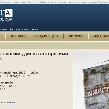
 Анотація, уривок з книги.
Автор Сергій Лазо. Царства : поэзия, диск с авторскими песнями. У жанрах П
еснями : Анотація, уривок з книги
И
КНИГАРНІ
ВИДАВНИЦТВА
ПОТОЧНЕ
МІЙ АККА
 : поэзия, диск с авторскими
и
 і посібники, 2012. — 160 с.
ль. — Наклад 2196 шт.
автографа.
6-07-2123-4
Л 17
 виконання