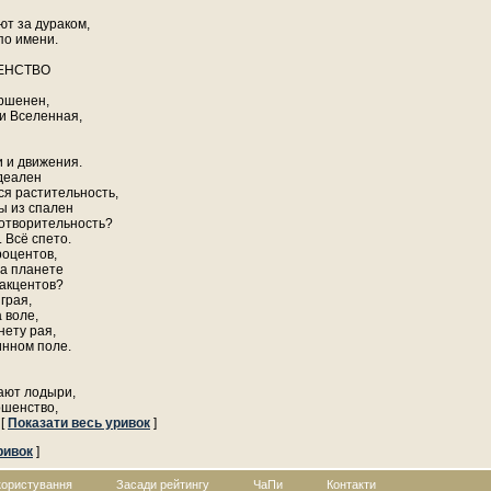
ют за дураком,
по имени.
ЕНСТВО
ершенен,
 и Вселенная,
 и движения.
деален
ся растительность,
ы из спален
готворительность?
 Всё спето.
роцентов,
на планете
 акцентов?
играя,
 воле,
нету рая,
инном поле.
ают лодыри,
ршенство,
 [
Показати весь уривок
]
ривок
]
користування
Засади рейтингу
ЧаПи
Контакти