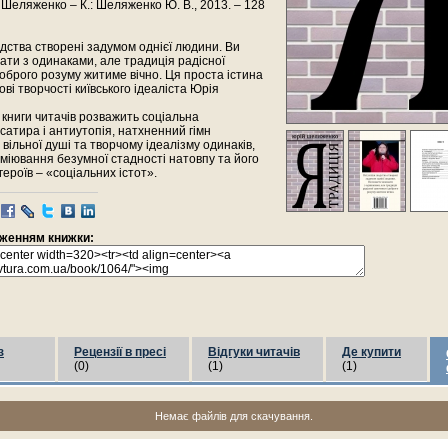
 Шеляженко – К.: Шеляженко Ю. В., 2013. – 128
юдства створені задумом однієї людини. Ви
ти з одинаками, але традиція радісної
оброго розуму житиме вічно. Ця проста істина
ові творчості київського ідеаліста Юрія
 книги читачів розважить соціальна
сатира і антиутопія, натхненний гімн
 вільної душі та творчому ідеалізму одинаків,
іювання безумної стадності натовпу та його
 героїв – «соціальних істот».
раженням книжки:
з
Рецензії в пресі
Відгуки читачів
Де купити
(0)
(1)
(1)
Немає файлів для скачування.