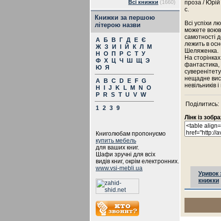
Всі книжки
(1660)
проза / Юрій
с.
Книжки за першою
Всі успіхи л
літерою назви
можете воюва
самотності д
А
Б
В
Г
Д
Е
Є
лежить в осн
Ж
З
И
І
Й
К
Л
М
Шеляженка.
Н
О
П
Р
С
Т
У
На сторінках
Ф
Х
Ц
Ч
Ш
Щ
Э
фантастика, 
Ю
Я
суверенітету
нещадне висм
A
B
C
D
E
F
G
невільників і
H
I
J
K
L
M
N
O
P
R
S
T
U
V
W
Поділитись:
1
2
3
9
Лінк із зоб
Книголюбам пропонуємо
купить мебель
для ваших книг.
Шафи зручні для всіх
видів книг, окрім електронних.
www.vsi-mebli.ua
Уривок 
книжки