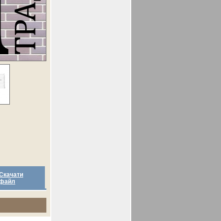
Скачати
файл