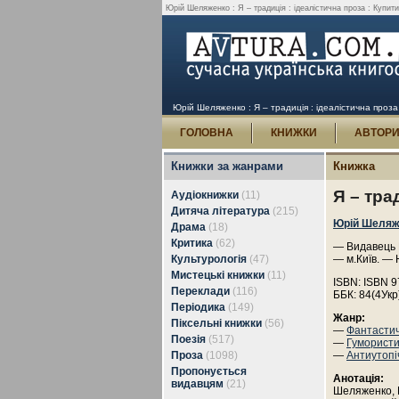
Юрій Шеляженко : Я – традиція : ідеалістична проза : Купити
Юрій Шеляженко : Я – традиція : ідеалістична проза
ГОЛОВНА
КНИЖКИ
АВТОР
Книжки за жанрами
Книжка
Я – тра
Аудіокнижки
(11)
Дитяча література
(215)
Юрій Шеляж
Драма
(18)
Критика
(62)
— Видавець 
Культурологія
(47)
— м.Київ. — 
Мистецькі книжки
(11)
ISBN: ISBN 9
Переклади
(116)
ББК: 84(4Укр
Періодика
(149)
Жанр:
Піксельні книжки
(56)
—
Фантасти
Поезія
(517)
—
Гумористи
Проза
(1098)
—
Антиутопі
Пропонується
Анотація:
видавцям
(21)
Шеляженко, Ю