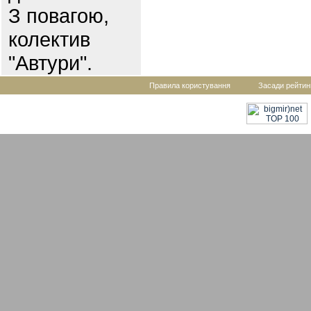
З повагою,
колектив
"Автури".
Правила користування
Засади рейтин