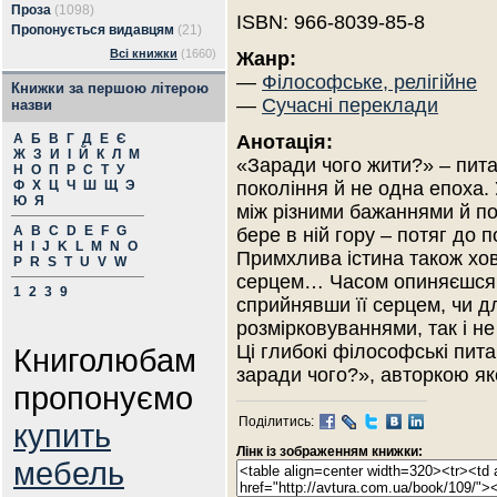
Проза
(1098)
ISBN: 966-8039-85-8
Пропонується видавцям
(21)
Всі книжки
(1660)
Жанр:
—
Філософське, релігійне
Книжки за першою літерою
—
Сучасні переклади
назви
А
Б
В
Г
Д
Е
Є
Анотація:
Ж
З
И
І
Й
К
Л
М
«Заради чого жити?» – пит
Н
О
П
Р
С
Т
У
Ф
Х
Ц
Ч
Ш
Щ
Э
покоління й не одна епоха.
Ю
Я
між різними бажаннями й по
A
B
C
D
E
F
G
бере в ній гору – потяг до 
H
I
J
K
L
M
N
O
Примхлива істина також хов
P
R
S
T
U
V
W
серцем… Часом опиняєшся п
1
2
3
9
сприйнявши її серцем, чи д
розмірковуваннями, так і 
Ці глибокі філософські пит
Книголюбам
заради чого?», авторкою як
пропонуємо
Поділитись:
купить
Лінк із зображенням книжки:
мебель