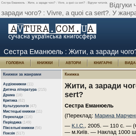
Сеcтра Еманюель : Жити, а заради чого? : Vivre, a quoi ca sert? : Відгуки читачів.
Відгуки 
заради чого? : Vivre, a quoi ca sert?. У жанр
Сеcтра Еманюель : Жити, а заради чого? : 
ГОЛОВНА
КНИЖКИ
АВТОРИ
КНИГАРНІ
ВИДА
Книжки за жанрами
Книжка
Жити, а заради чого
Аудіокнижки
(11)
Дитяча література
(215)
sert?
Драма
(18)
Критика
(62)
Сеcтра Еманюель
Культурологія
(47)
Мистецькі книжки
(11)
(Переклад:
Марина Марчен
Переклади
(116)
Періодика
(149)
—
К.І.С.
, 2005. — 110 с. — (
Піксельні книжки
(56)
— м.Київ. — Наклад 1000 ш
Поезія
(517)