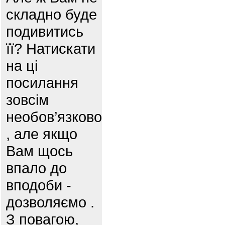
складно буде
подивитись
її? Натискати
на ці
посилання
зовсім
необов’язково
, але якщо
Вам щось
впало до
вподоби -
дозволяємо .
З повагою,