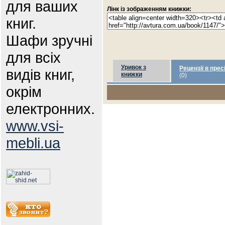
для ваших
Лінк із зображенням книжки:
книг.
Шафи зручні
для всіх
Уривок з
Рецензії в прес
видів книг,
книжки
(0)
окрім
електронних.
www.vsi-
mebli.ua