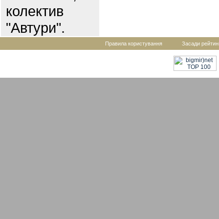
колектив
"Автури".
Правила користування
Засади рейтин