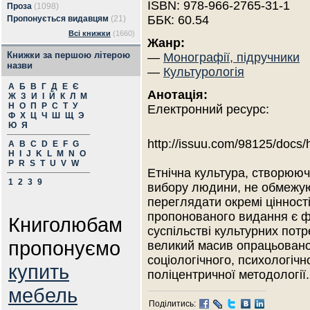
ISBN: 978-966-2765-31-1
Проза
(1098)
ББК: 60.54
Пропонується видавцям
(21)
Всі книжки
(1660)
Жанр:
Книжки за першою літерою
—
Монографії, підручники
назви
—
Культурологія
А
Б
В
Г
Д
Е
Є
Анотація:
Ж
З
И
І
Й
К
Л
М
Н
О
П
Р
С
Т
У
Електронний ресурс:
Ф
Х
Ц
Ч
Ш
Щ
Э
Ю
Я
http://issuu.com/98125/docs
A
B
C
D
E
F
G
H
I
J
K
L
M
N
O
P
R
S
T
U
V
W
Етнічна культура, створююч
1
2
3
9
вибору людини, не обмежуює
переглядати окремі ціннос
пропонованого видання є ф
Книголюбам
суспільстві культурних потр
пропонуємо
великий масив опрацьованог
соціологічного, психологічн
купить
поліцентричної методології.
мебель
Поділитись: