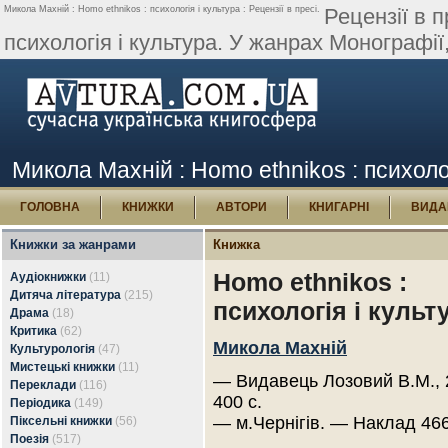
Микола Махній : Homo ethnikos : психологія і культура : Рецензії в пресі.
Рецензії в 
психологія і культура. У жанрах Монографії,
Микола Махній : Homo ethnikos : психологі
ГОЛОВНА
КНИЖКИ
АВТОРИ
КНИГАРНІ
ВИДА
Книжки за жанрами
Книжка
Homo ethnikos :
Аудіокнижки
(11)
Дитяча література
(215)
психологія і культ
Драма
(18)
Критика
(62)
Микола Махній
Культурологія
(47)
Мистецькі книжки
(11)
— Видавець Лозовий В.М., 
Переклади
(116)
400 с.
Періодика
(149)
— м.Чернігів. — Наклад 466
Піксельні книжки
(56)
Поезія
(517)