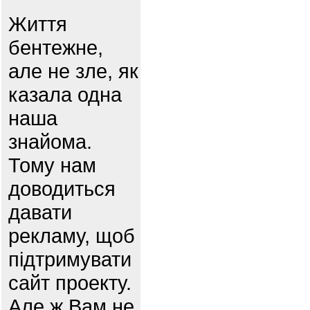
Життя
бентежне,
але не зле, як
казала одна
наша
знайома.
Тому нам
доводиться
давати
рекламу, щоб
підтримувати
сайт проекту.
Але ж Вам не