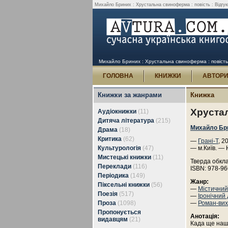
Михайло Бриних : Хрустальна свиноферма : повість : Відгук
Михайло Бриних : Хрустальна свиноферма : повість :
ГОЛОВНА
КНИЖКИ
АВТОР
Книжки за жанрами
Книжка
Хруста
Аудіокнижки
(11)
Дитяча література
(215)
Михайло Бр
Драма
(18)
Критика
(62)
—
Грані-Т
, 2
Культурологія
(47)
— м.Київ. — 
Мистецькі книжки
(11)
Тверда обкл
Переклади
(116)
ISBN: 978-96
Періодика
(149)
Жанр:
Піксельні книжки
(56)
—
Містичний
Поезія
(517)
—
Іронічний
Проза
(1098)
—
Роман-ви
Пропонується
Анотація:
видавцям
(21)
Када ще наш 