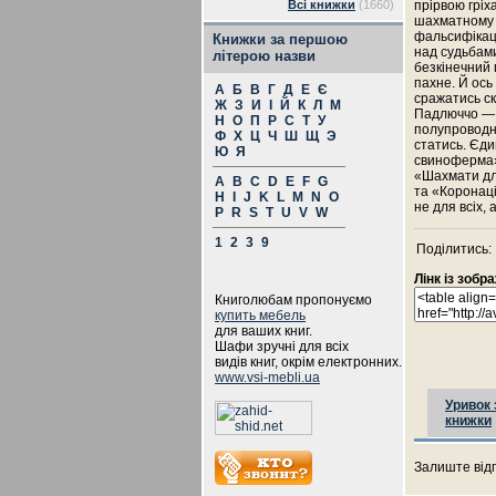
Всі книжки
(1660)
прірвою гріх
шахматному м
фальсифікаці
Книжки за першою
над судьбами
літерою назви
безкінечний 
пахне. Й ось
А
Б
В
Г
Д
Е
Є
сражатись ск
Ж
З
И
І
Й
К
Л
М
Падлюччо — а
Н
О
П
Р
С
Т
У
полупроводнік
Ф
Х
Ц
Ч
Ш
Щ
Э
статись. Єди
Ю
Я
свиноферма
«Шахмати для
A
B
C
D
E
F
G
та «Коронац
H
I
J
K
L
M
N
O
не для всіх, 
P
R
S
T
U
V
W
1
2
3
9
Поділитись:
Лінк із зоб
Книголюбам пропонуємо
купить мебель
для ваших книг.
Шафи зручні для всіх
видів книг, окрім електронних.
www.vsi-mebli.ua
Уривок 
книжки
Залиште відг