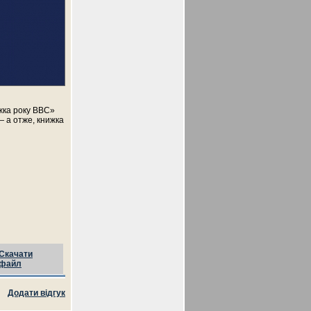
ижка року BBC»
 а отже, книжка
Скачати
файл
Додати відгук