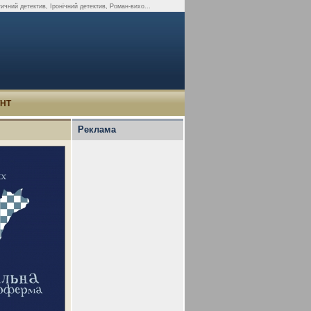
чний детектив, Іронічний детектив, Роман-вихо...
УНТ
Реклама