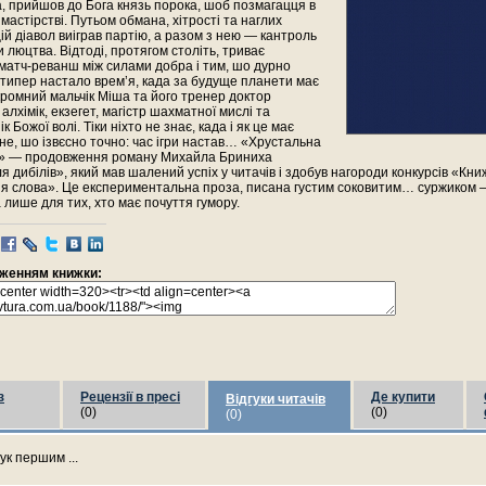
а, прийшов до Бога князь порока, шоб позмагацця в
астірстві. Путьом обмана, хітрості та наглих
й діавол виіграв партію, а разом з нею — кантроль
 люцтва. Відтоді, протягом століть, триває
матч-реванш між силами добра і тим, шо дурно
 типер настало врем’я, када за будуще планети має
ромний мальчік Міша та його тренер доктор
лхімік, екзегет, магістр шахматної мислі та
 Божої волі. Тіки ніхто не знає, када і як це має
не, шо ізвєсно точно: час ігри настав… «Хрустальна
» — продовження роману Михайла Бриниха
 дибілів», який мав шалений успіх у читачів і здобув нагороди конкурсів «Кн
ія слова». Це експериментальна проза, писана густим соковитим… суржиком —
а лише для тих, хто має почуття гумору.
раженням книжки:
з
Рецензії в пресі
Де купити
Відгуки читачів
(0)
(0)
(0)
ук першим ...