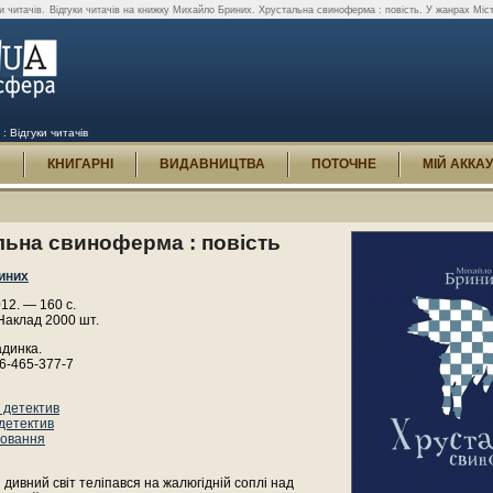
и читачів.
Відгуки читачів на книжку Михайло Бриних. Хрустальна свиноферма : повість. У жанрах Місти
 Відгуки читачів
И
КНИГАРНІ
ВИДАВНИЦТВА
ПОТОЧНЕ
МІЙ АККА
льна свиноферма : повість
иних
012. — 160 с.
Наклад 2000 шт.
адинка.
6-465-377-7
 детектив
 детектив
ховання
дивний світ теліпався на жалюгідній соплі над