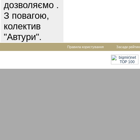
дозволяємо .
З повагою,
колектив
"Автури".
Правила користування
Засади рейтин