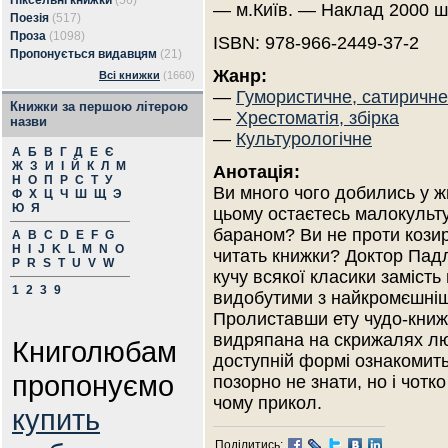
Піксельні книжки
(56)
— м.Київ. — Наклад 2000 ш
Поезія
(517)
Проза
(1098)
ISBN: 978-966-2449-37-2
Пропонується видавцям
(21)
Жанр:
Всі книжки
(1660)
—
Гумористичне, сатиричне
Книжки за першою літерою
—
Хрестоматія, збірка
назви
—
Культурологічне
А
Б
В
Г
Д
Е
Є
Ж
З
И
І
Й
К
Л
М
Анотація:
Н
О
П
Р
С
Т
У
Ви много чого добились у жи
Ф
Х
Ц
Ч
Ш
Щ
Э
Ю
Я
цьому остаєтесь малокульт
бараном? Ви не проти козир
A
B
C
D
E
F
G
H
I
J
K
L
M
N
O
читать книжки? Доктор Пад
P
R
S
T
U
V
W
кучу всякої класики замість
1
2
3
9
видобутими з найкромєшніш
Пролиставши ету чудо-книжку
видряпана на скрижалях люц
Книголюбам
доступній формі ознакомить 
пропонуємо
позорно не знати, но і чотко
чому прикол.
купить
Поділитись: