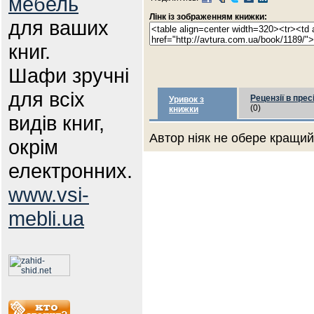
мебель
Лінк із зображенням книжки:
для ваших
книг.
Шафи зручні
для всіх
Рецензії в прес
Уривок з
(0)
книжки
видів книг,
Автор ніяк не обере кращий 
окрім
електронних.
www.vsi-
mebli.ua