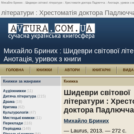
Михайло Бриних : Шидеври світової літератури : Хрестоматія доктора Падлючча : Анотація, уривок з к
літератури : Хрестоматія доктора Падлючча
Михайло Бриних : Шидеври світової літе
Анотація, уривок з книги
ГОЛОВНА
КНИЖКИ
АВТОРИ
КНИГАРНІ
ВИДА
Книжки за жанрами
Книжка
Шидеври світової
Аудіокнижки
(11)
Дитяча література
(215)
літератури : Хрест
Драма
(18)
Критика
(62)
доктора Падлючча
Культурологія
(47)
Мистецькі книжки
(11)
Михайло Бриних
Переклади
(116)
Періодика
(149)
— Laurus, 2013. — 272 с.