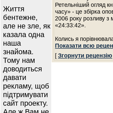
Ретельніший огляд к
Життя
часу» - це збірка опо
бентежне,
2006 року розливу з
але не зле, як
«24:33:42».
казала одна
Колись я порівнювала
наша
Показати всю рецен
знайома.
[
Згорнути рецензію
Тому нам
доводиться
давати
рекламу, щоб
підтримувати
сайт проекту.
Але ж Вам не