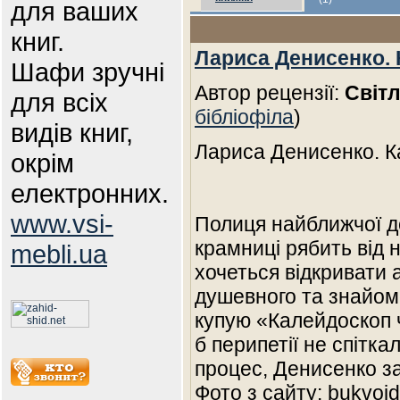
для ваших
книг.
Лариса Денисенко. 
Шафи зручні
Автор рецензії:
Світ
для всіх
бібліофіла
)
видів книг,
Лариса Денисенко. К
окрім
електронних.
www.vsi-
Полиця найближчої д
крамниці рябить від 
mebli.ua
хочеться відкривати 
душевного та знайомо
купую «Калейдоскоп 
б перипетії не спітка
процес, Денисенко з
Фото з сайту: bukvoi