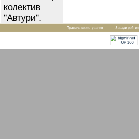
колектив
"Автури".
Правила користування
Засади рейтин