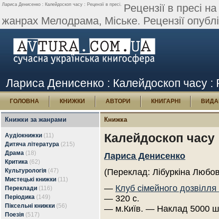
Лариса Денисенко : Калейдоскоп часу : Рецензії в пресі.
Рецензії в пресі н
жанрах Мелодрама, Міське. Рецензії опублі
Лариса Денисенко : Калейдоскоп часу : Р
ГОЛОВНА
КНИЖКИ
АВТОРИ
КНИГАРНІ
ВИДА
Книжки за жанрами
Книжка
Калейдоскоп часу
Аудіокнижки
(11)
Дитяча література
(215)
Драма
(18)
Лариса Денисенко
Критика
(62)
Культурологія
(47)
(Переклад: Лібуркіна Любов
Мистецькі книжки
(11)
—
Клуб сімейного дозвілля
Переклади
(116)
Періодика
(149)
— 320 с.
Піксельні книжки
(56)
— м.Київ. — Наклад 5000 ш
Поезія
(517)