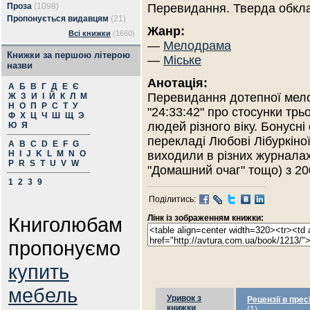
Проза
(1098)
Перевидання. Тверда обкл
Пропонується видавцям
(21)
Жанр:
Всі книжки
(1660)
—
Мелодрама
Книжки за першою літерою
—
Міське
назви
Анотація:
А
Б
В
Г
Д
Е
Є
Перевидання дотепної мел
Ж
З
И
І
Й
К
Л
М
Н
О
П
Р
С
Т
У
"24:33:42" про стосунки тр
Ф
Х
Ц
Ч
Ш
Щ
Э
людей різного віку. Бонусні
Ю
Я
перекладі Любові Лібуркіно
A
B
C
D
E
F
G
H
I
J
K
L
M
N
O
виходили в різних журнала
P
R
S
T
U
V
W
"Домашний очаг" тощо) з 200
1
2
3
9
Поділитись:
Книголюбам
Лінк із зображенням книжки:
пропонуємо
купить
мебель
Уривок з
Рецензії в прес
книжки
(1)