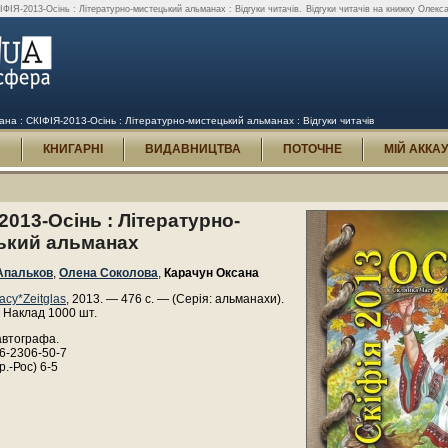
ІЯ-2013-Осінь : Літературно-мистецький альманах : Відгуки читачів.
Відгуки читачів на книжку Олекс
а : СКІФІЯ-2013-Осінь : Літературно-мистецький альманах : Відгуки читачів
И
КНИГАРНІ
ВИДАВНИЦТВА
ПОТОЧНЕ
МІЙ АККА
2013-Осінь : Літературно-
ький альманах
Апальков
,
Олена Соколова
,
Карачун Оксана
асу*Zeitglas
, 2013. — 476 с. — (Серія: альманахи).
 Наклад 1000 шт.
автографа.
6-2306-50-7
р.-Рос) 6-5