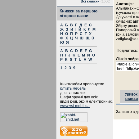
Всі книжки
(1660)
Анотація:
Альманах «С
Книжки за першою
(сучасна про
літерою назви
До участі в 
сучасних авто
А
Б
В
Г
Д
Е
Є
Збірку рясн
Ж
З
И
І
Й
К
Л
М
Паперовий в
Н
О
П
Р
С
Т
У
грн.), замови
Ф
Х
Ц
Ч
Ш
Щ
Э
zeitglas@ck.u
Ю
Я
Поділитись:
A
B
C
D
E
F
G
H
I
J
K
L
M
N
O
Лінк із зоб
P
R
S
T
U
V
W
1
2
3
9
Книголюбам пропонуємо
купить мебель
для ваших книг.
Уривок 
Шафи зручні для всіх
книжки
видів книг, окрім електронних.
www.vsi-mebli.ua
Залиште відг