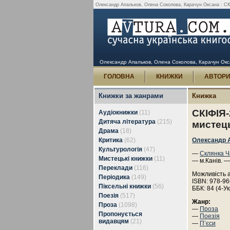
Олександр Апальков, Олена Соколова, Карачун Оксана : СКІФ
Олександр Апальков, Олена Соколова, Карачун Оксан
ГОЛОВНА
КНИЖКИ
АВТОР
Книжки за жанрами
Книжка
СКІФІЯ-
Аудіокнижки
(11)
Дитяча література
(215)
мистец
Драма
(18)
Критика
(62)
Олександр 
Культурологія
(47)
—
Склянка Ч
Мистецькі книжки
(11)
— м.Канів. —
Переклади
(116)
Можливість 
Періодика
(149)
ISBN: 978-96
Піксельні книжки
(56)
ББК: 84 (4-Ук
Поезія
(517)
Жанр:
Проза
(1098)
—
Проза
Пропонується
—
Поезія
видавцям
(21)
—
П’єси