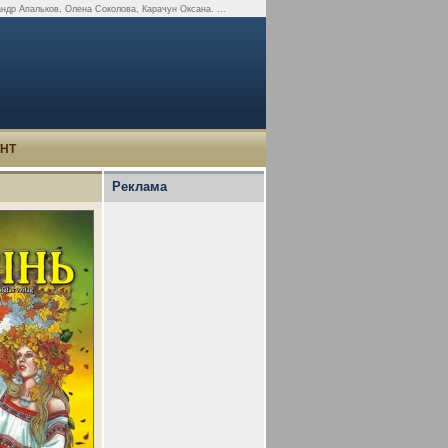
андр Апальков, Олена Соколова, Карачун Оксана. ...
УНТ
Реклама