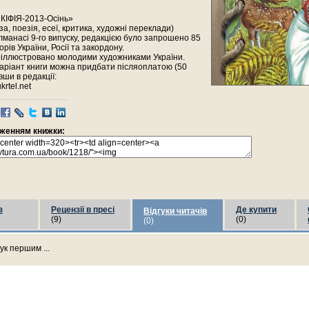
КІФІЯ-2013-Осінь»
за, поезія, есеї, критика, художні переклади)
алманасі 9-го випуску, редакцією було запрошено 85
рів України, Росії та закордону.
о іллюстровано молодими художниками України.
аріант книги можна придбати післяоплатою (50
вши в редакції:
krtel.net
раженням книжки:
з
Рецензії в пресі
Де купити
Відгуки читачів
(9)
(0)
(0)
ук першим ...