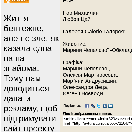
ЕСЕ:
Ігор Михайлин
Життя
Любов Цай
бентежне,
Галерея Galerie Галерея:
але не зле, як
Живопис:
казала одна
Марини Чепелєвої -Обклад
наша
Графіка:
знайома.
Марини Чепелєвої,
Олексія Мартиросова,
Тому нам
Мар`яни Андрусишин,
доводиться
Олександра Деца,
Євгенії Воєводи.
давати
рекламу, щоб
Поділитись:
Лінк із зображенням книжки:
підтримувати
сайт проекту.