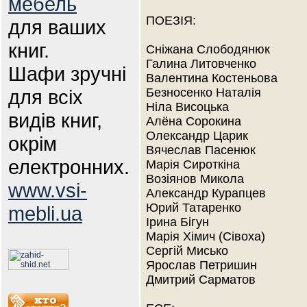
мебель
ПОЕЗІЯ:
для ваших
книг.
Сніжана Слободянюк
Галина Литовченко
Шафи зручні
Валентина Костеньова
для всіх
Безносенко Наталія
Ніла Висоцька
видів книг,
Алёна Сорокина
Олександр Царик
окрім
Вячеслав Пасенюк
електронних.
Марія Сироткіна
Возіянов Микола
www.vsi-
Александр Курапцев
Юрий Татаренко
mebli.ua
Ірина Бігун
Марія Хімич (Сівоха)
Сергій Мисько
Ярослав Петришин
Дмитрий Сарматов