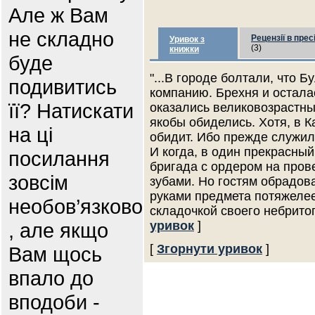
Але ж Вам
не складно
Рецензії в прес
Уривок з
(3)
книжки
буде
"...В городе болтали, что 
подивитись
компанию. Брехня и остала
її? Натискати
оказались великовозрастные
якобы обиделись. Хотя, в К
на ці
обидит. Ибо прежде служил 
И когда, в один прекрасный
посилання
бригада с ордером на прове
зовсім
зубами. Но гостям обрадов
руками предмета потяжелее
необов’язково
складочкой своего небрито
, але якщо
уривок
]
[
Згорнути уривок
]
Вам щось
впало до
вподоби -