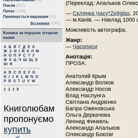
Піксельні книжки
(56)
(Переклад: Апальков Олек
Поезія
(517)
Проза
(1098)
—
Склянка Часу*Zeitglas
, 2
Пропонується видавцям
(21)
— м.Канів. — Наклад 1000 
Всі книжки
(1660)
Можливість автографа.
Книжки за першою літерою
назви
Жанр:
—
Часописи
А
Б
В
Г
Д
Е
Є
Ж
З
И
І
Й
К
Л
М
Н
О
П
Р
С
Т
У
Анотація:
Ф
Х
Ц
Ч
Ш
Щ
Э
ПРОЗА:
Ю
Я
A
B
C
D
E
F
G
Анатолий Крым
H
I
J
K
L
M
N
O
P
R
S
T
U
V
W
Александр Волков
Александр Носов
1
2
3
9
Влад Наслунга
Світлана Андрієнко
Книголюбам
Багіра Ожеховська
Ольга Деркачова
пропонуємо
Леонид Финкель
купить
Александр Апальков
Олександр Боклаг