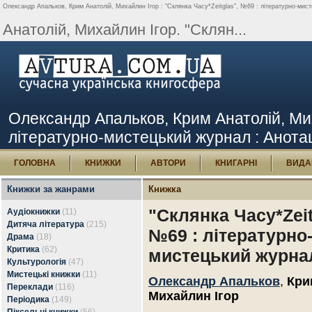
Олександр Апальков, Крим Анатолій, Михайлин Ігор : "Склянка Часу*Zeitglas", №69 : літературно-мисте
Анатолій, Михайлин Ігор. "Склян...
Олександр Апальков, Крим Анатолій, Миха
літературно-мистецький журнал : Анотаці
ГОЛОВНА
КНИЖКИ
АВТОРИ
КНИГАРНІ
ВИДА
Книжки за жанрами
Книжка
"Склянка Часу*Zeit
Аудіокнижки
(11)
Дитяча література
(215)
№69 : літературно
Драма
(18)
Критика
(62)
мистецький журна
Культурологія
(47)
Мистецькі книжки
(11)
Олександр Апальков
,
Кри
Переклади
(116)
Михайлин Ігор
Періодика
(149)