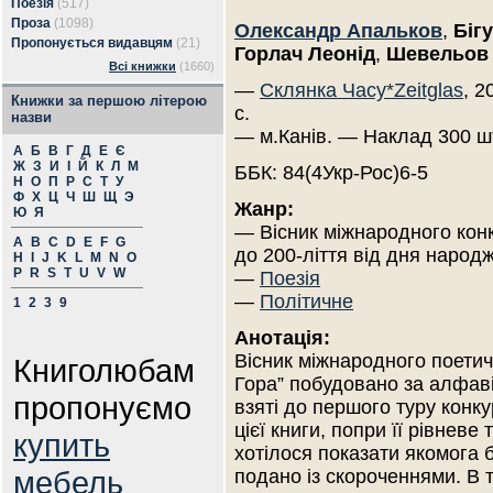
Поезія
(517)
Проза
(1098)
Олександр Апальков
,
Біг
Пропонується видавцям
(21)
Горлач Леонід
,
Шевельов
Всі книжки
(1660)
—
Склянка Часу*Zeitglas
, 2
Книжки за першою літерою
с.
назви
— м.Канів. — Наклад 300 ш
А
Б
В
Г
Д
Е
Є
Ж
З
И
І
Й
К
Л
М
ББК: 84(4Укр-Рос)6-5
Н
О
П
Р
С
Т
У
Ф
Х
Ц
Ч
Ш
Щ
Э
Жанр:
Ю
Я
— Вісник міжнародного конк
A
B
C
D
E
F
G
до 200-ліття від дня наро
H
I
J
K
L
M
N
O
P
R
S
T
U
V
W
—
Поезія
—
Політичне
1
2
3
9
Анотація:
Вісник міжнародного поетич
Книголюбам
Гора” побудовано за алфаві
пропонуємо
взяті до першого туру конк
цієї книги, попри її рівневе
купить
хотілося показати якомога 
мебель
подано із скороченнями. В 