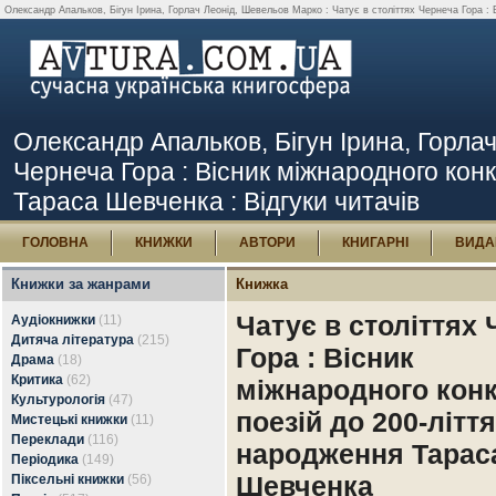
Олександр Апальков, Бігун Ірина, Горлач Леонід, Шевельов Марко : Чатує в століттях Чернеча Гора : В
Олександр Апальков, Бігун Ірина, Горлач
Чернеча Гора : Вісник міжнародного конк
Тараса Шевченка : Відгуки читачів
ГОЛОВНА
КНИЖКИ
АВТОРИ
КНИГАРНІ
ВИДА
Книжки за жанрами
Книжка
Чатує в століттях
Аудіокнижки
(11)
Дитяча література
(215)
Гора : Вісник
Драма
(18)
Критика
(62)
міжнародного кон
Культурологія
(47)
поезій до 200-ліття
Мистецькі книжки
(11)
Переклади
(116)
народження Тарас
Періодика
(149)
Шевченка
Піксельні книжки
(56)