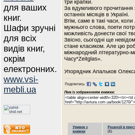
три крапки.
для ваших
За вдумливого прочитання зб
останніх місяців в Україні.
книг.
Втім, саме в такі часи, коли
Шафи зручні
мужнього слова, поети потрі
можливість донести свої тв
для всіх
Звісно, сьогодні ще невідом
стане класиком. Але цю роб
видів книг,
міжнародний літературно-м
окрім
Часу*Zeitglas».
електронних.
Упорядник Апальков Олекс
www.vsi-
Поділитись:
mebli.ua
Лінк із зображенням книжки:
Уривок з
Рецензії в прес
книжки
(6)