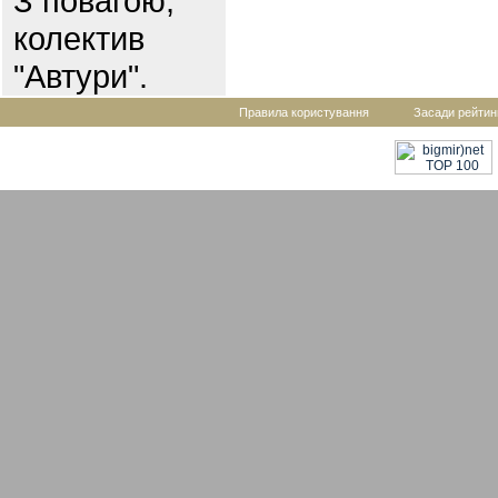
З повагою,
колектив
"Автури".
Правила користування
Засади рейтин