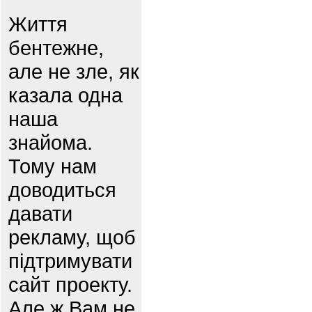
Життя
бентежне,
але не зле, як
казала одна
наша
знайома.
Тому нам
доводиться
давати
рекламу, щоб
підтримувати
сайт проекту.
Але ж Вам не