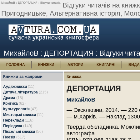
МихайлоВ : ДЕПОРТАЦИЯ : Відгуки читачів.
Відгуки читачів на кн
Пригодницьке, Альтернативна історія, Мол
МихайлоВ : ДЕПОРТАЦИЯ : Відгуки чита
ГОЛОВНА
КНИЖКИ
АВТОРИ
КНИГАРНІ
ВИДА
Книжки за жанрами
Книжка
ДЕПОРТАЦИЯ
Аудіокнижки
(11)
Дитяча література
(215)
Драма
(18)
МихайлоВ
Критика
(62)
Культурологія
(47)
— Эксклюзив, 2014. — 220 
Мистецькі книжки
(11)
— м.Харків. — Наклад 1300
Переклади
(116)
Періодика
(149)
Тверда обкладинка. Можлив
Піксельні книжки
(56)
автографа.
Поезія
(517)