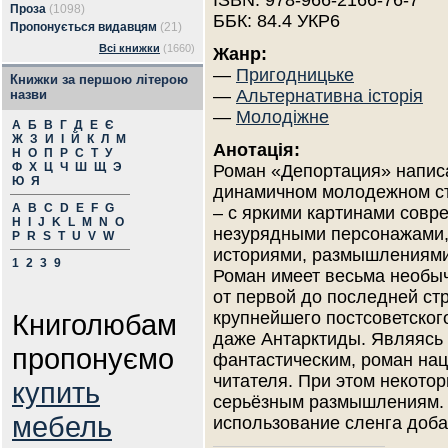
ISBN: 978-966-2166-76-7
Проза
(1098)
ББК: 84.4 УКР6
Пропонується видавцям
(21)
Всі книжки
(1660)
Жанр:
—
Пригодницьке
Книжки за першою літерою
—
Альтернативна історія
назви
—
Молодіжне
А
Б
В
Г
Д
Е
Є
Ж
З
И
І
Й
К
Л
М
Анотація:
Н
О
П
Р
С
Т
У
Ф
Х
Ц
Ч
Ш
Щ
Э
Роман «Депортация» напис
Ю
Я
динамичном молодежном с
A
B
C
D
E
F
G
– с яркими картинами совр
H
I
J
K
L
M
N
O
незурядными персонажами,
P
R
S
T
U
V
W
историями, размышлениями,
1
2
3
9
Роман имеет весьма необы
от первой до последней стр
Книголюбам
крупнейшего постсоветског
даже Антарктиды. Являясь
пропонуємо
фантастическим, роман нац
читателя. При этом некото
купить
серьёзным размышлениям. 
мебель
использование сленга доб