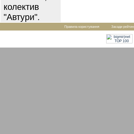
колектив
"Автури".
Правила користування
Засади рейтин