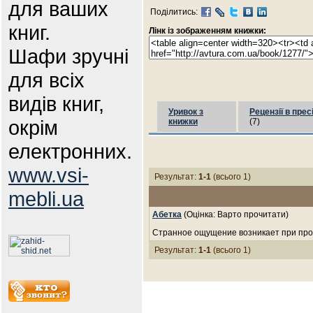
для ваших
Поділитись:
книг.
Лінк із зображенням книжки:
Шафи зручні
для всіх
видів книг,
Уривок з
Рецензії в прес
окрім
книжки
(7)
електронних.
www.vsi-
Результат:
1-1
(всього 1)
mebli.ua
Абетка
(Оцінка: Варто прочитати)
Странное ощущение возникает при проч
Результат:
1-1
(всього 1)