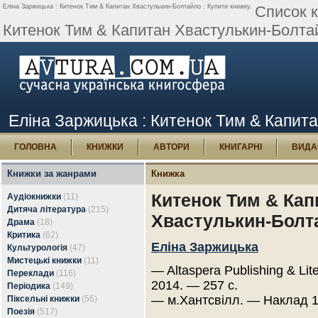
Еліна Заржицька : Китенок Тим & Капитан Хвастулькин-Болтайло : Купити книжку.
Список к
Китенок Тим & Капитан Хвастулькин-Болта
Еліна Заржицька : Китенок Тим & Капита
ГОЛОВНА
КНИЖКИ
АВТОРИ
КНИГАРНІ
ВИДА
Книжки за жанрами
Книжка
Китенок Тим & Кап
Аудіокнижки
(11)
Дитяча література
(215)
Хвастулькин-Болт
Драма
(18)
Критика
(62)
Еліна Заржицька
Культурологія
(47)
Мистецькі книжки
(11)
— Altaspera Publishing & Lit
Переклади
(116)
2014. — 257 с.
Періодика
(149)
— м.Хантсвілл. — Наклад 1
Піксельні книжки
(56)
Поезія
(517)