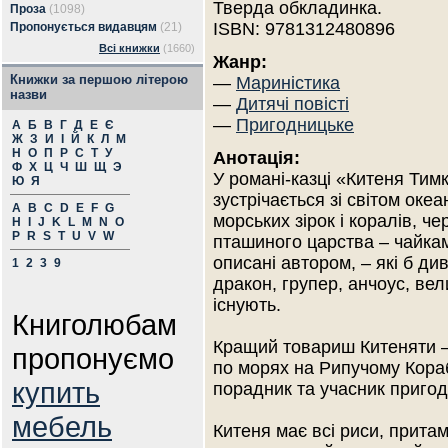
Тверда обкладинка.
Проза
(1098)
ISBN: 9781312480896
Пропонується видавцям
(21)
Всі книжки
(1660)
Жанр:
Книжки за першою літерою
—
Мариністика
назви
—
Дитячі повісті
—
Пригодницьке
А
Б
В
Г
Д
Е
Є
Ж
З
И
І
Й
К
Л
М
Н
О
П
Р
С
Т
У
Анотація:
Ф
Х
Ц
Ч
Ш
Щ
Э
У романі-казці «Китеня Тимк
Ю
Я
зустрічається зі світом океа
A
B
C
D
E
F
G
морських зірок і коралів, ч
H
I
J
K
L
M
N
O
P
R
S
T
U
V
W
пташиного царства – чайкам
описані автором, – які б див
1
2
3
9
дракон, групер, анчоус, вели
існують.
Книголюбам
Кращий товариш Китеняти – 
пропонуємо
по морях на Рипучому Кораб
купить
порадник та учасник пригод 
мебель
Китеня має всі риси, притам