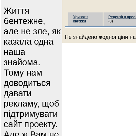
Життя
Уривок з
Рецензії в прес
бентежне,
книжки
(0)
але не зле, як
Не знайдено жодної ціни на
казала одна
наша
знайома.
Тому нам
доводиться
давати
рекламу, щоб
підтримувати
сайт проекту.
Але ж Вам не