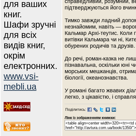
справедливий, розумний, вес
для ваших
підтверджуються його вчин
книг.
Тимко завжди ладний допом
Шафи зручні
незнайомим, навіть — ворог
для всіх
Кальмар Архі-теутис. Коли п
витівки Кальмара чи ні, Ки
видів книг,
обурених родичів та друзів.
окрім
До речі, роман-казка не ли
електронних.
пізнавальна, оскільки юні ч
морських мешканців, отрима
www.vsi-
біології, океанознавства.
mebli.ua
У романі багато жвавих діал
легко, з цікавістю, і справл
Поділитись:
Лінк із зображенням книжки: