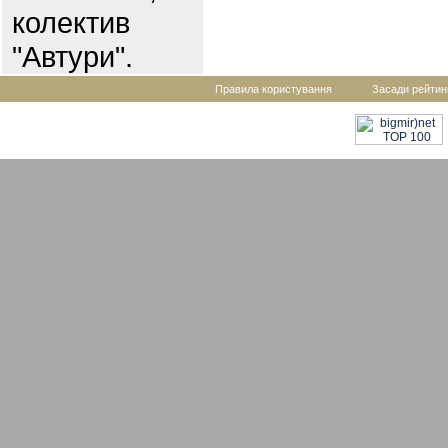
колектив
"Автури".
Правила користування
Засади рейтин