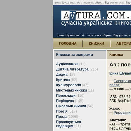
Ірина Шувалова : Аз : поетична збірка : Відгуки читачів.
Відг
Ірина Шувалова : Аз : поетична збірка : Відгуки чита
ГОЛОВНА
КНИЖКИ
АВТОР
Книжки за жанрами
Книжка
Аз : по
Аудіокнижки
(11)
Дитяча література
(215)
Ірина Шува
Драма
(18)
Критика
(62)
—
Електрокн
Культурологія
(47)
проза
).
— м.Київ. — 
Мистецькі книжки
(11)
Переклади
(116)
ISBN: 978-61
Періодика
(149)
ББК: 84(4Укр
Піксельні книжки
(56)
Жанр:
Поезія
(517)
—
Римовани
Проза
(1098)
Анотація:
Пропонується
«Аз» - третя
видавцям
(21)
перша літера