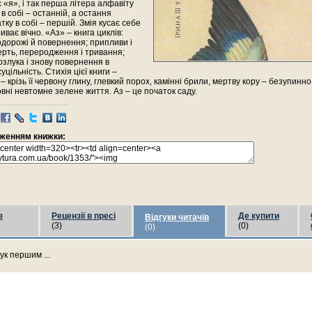
 «я», і так перша літера алфавіту
 в собі – останній, а остання
тку в собі – першій. Змія кусає себе
триває вічно. «Аз» – книга циклів:
одорожі й повернення; припливи і
ерть, переродження і тривання;
злука і знову повернення в
цільність. Стихія цієї книги –
 – крізь її червону глину, глевкий порох, камінні брили, мертву кору – безупинно
вні невтомне зелене життя. Аз – це початок саду.
раженням книжки:
з
Рецензії в пресі
Де купити
Відгуки читачів
(3)
(0)
(0)
ук першим ...