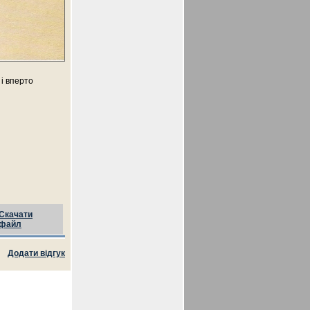
 і вперто
Скачати
файл
Додати відгук