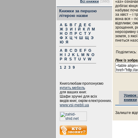
Всі книжки
(1660)
«аз» означає
добігає кінця
набуває поча
Книжки за першою
за хвіст – і 
літерою назви
вона вся – п
відпливи; см
А
Б
В
Г
Д
Е
Є
зрощення, ро
Ж
З
И
І
Й
К
Л
М
нерозривну су
Н
О
П
Р
С
Т
У
земля, з якої
Ф
Х
Ц
Ч
Ш
Щ
Э
пнеться назо
Ю
Я
A
B
C
D
E
F
G
Поділитись:
H
I
J
K
L
M
N
O
P
R
S
T
U
V
W
Лінк із зоб
1
2
3
9
Книголюбам пропонуємо
купить мебель
для ваших книг.
Уривок 
Шафи зручні для всіх
книжки
видів книг, окрім електронних.
www.vsi-mebli.ua
Залиште відг