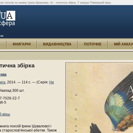
уки читачів на книжку Ірина Шувалова. Аз : поетична збірка. У жанрах Римований вірш.
чів
И
КНИГАРНІ
ВИДАВНИЦТВА
ПОТОЧНЕ
МІЙ АККА
етична збірка
лова
ига
, 2014. — 114 с. — (Серія:
Не
Наклад 300 шт.
7-7026-22-7
)6-5
й вірш
 книга поезій Ірини Шувалової і
 старослов’янської абетки. Також