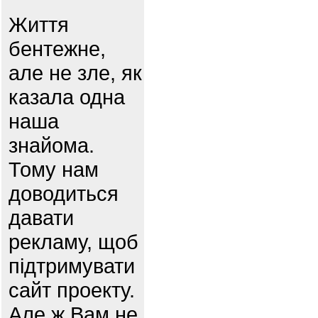
Життя
бентежне,
але не зле, як
казала одна
наша
знайома.
Тому нам
доводиться
давати
рекламу, щоб
підтримувати
сайт проекту.
Але ж Вам не