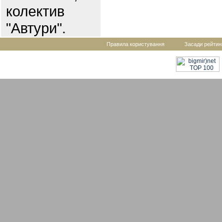
колектив
"Автури".
Правила користування
Засади рейтин