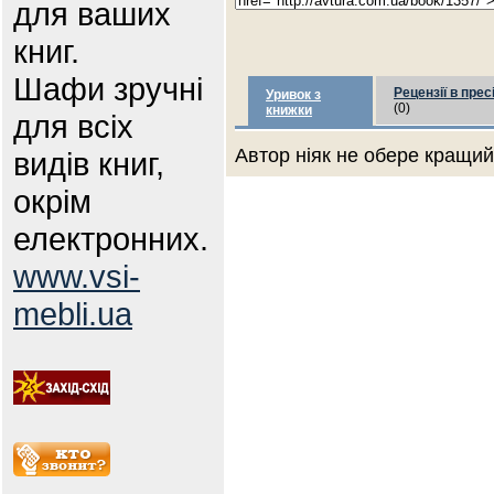
для ваших
книг.
Шафи зручні
Рецензії в прес
Уривок з
(0)
книжки
для всіх
Автор ніяк не обере кращий 
видів книг,
окрім
електронних.
www.vsi-
mebli.ua