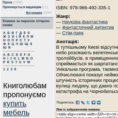
Проза
(1098)
ISBN: 978-966-492-335-1
Пропонується видавцям
(21)
Всі книжки
(1660)
Жанр:
Книжки за першою літерою
—
Наукова фантастика
назви
—
Фантастичний детектив
—
Стім-панк
А
Б
В
Г
Д
Е
Є
Ж
З
И
І
Й
К
Л
М
Н
О
П
Р
С
Т
У
Анотація:
Ф
Х
Ц
Ч
Ш
Щ
Э
В тутешньому Києві відсутн
Ю
Я
небо розсікають велетенські
A
B
C
D
E
F
G
тролейбусів, в приміщеннях
H
I
J
K
L
M
N
O
P
R
S
T
U
V
W
сприймається як шарлатанс
Унікальна програма, таємн
1
2
3
9
Обчислювачі показує неймов
штучність історичних проце
Книголюбам
вулиці людину, що давно по
катастрофа на Чорнобильськ
пропонуємо
купить
Поділитись:
Лінк із зображенням книжки:
мебель