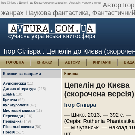
Ігор Сілівра : Цепелін до Києва (скорочена версія) : Анотація, уривок з книги.
Автор Ігор
жанрах Наукова фантастика, Фантастичний д
Ігор Сілівра : Цепелін до Києва (скорочен
ГОЛОВНА
КНИЖКИ
АВТОРИ
КНИГАРНІ
ВИДА
Книжки за жанрами
Книжка
Цепелін до Києва
Аудіокнижки
(11)
Дитяча література
(215)
(скорочена версія)
Драма
(18)
Критика
(62)
Ігор Сілівра
Культурологія
(47)
Мистецькі книжки
(11)
— Шико, 2013. — 392 с. —
Переклади
(116)
(Серія: Ruthenia Phantastika
Періодика
(149)
— м.Луганськ. — Наклад 1
Піксельні книжки
(56)
Поезія
(517)
шт.