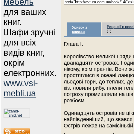
мебель
для ваших
книг.
Рецензії в прес
Уривок з
Шафи зручні
(1)
книжки
для всіх
Глава І.
видів книг,
Королівство Великої Гряди
окрім
дванадцяти островах. І один
нікому, крім прангів. Вони 
електронних.
простяглися в океані ланцю
www.vsi-
льодові гори, до теплих, де
кіз, ловили рибу, плели тепл
mebli.ua
потроху промишляли на шви
розбоєм.
Одинадцять островів не цік
найпівденніший, що звався
Острів лежав на самісінькі