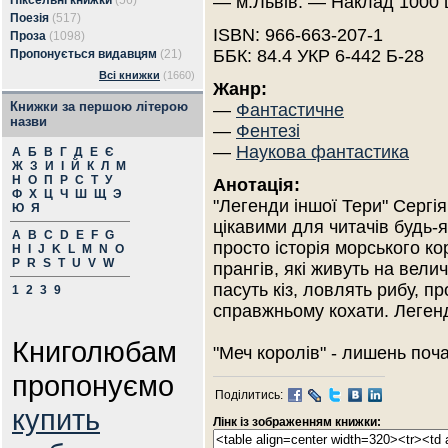
— м.Львів. — Наклад 1000 
Піксельні книжки
(56)
Поезія
(517)
ISBN: 966-663-207-1
Проза
(1098)
ББК: 84.4 УКР 6-442 Б-28
Пропонується видавцям
(21)
Всі книжки
(1660)
Жанр:
Книжки за першою літерою
—
Фантастичне
назви
—
Фентезі
—
Наукова фантастика
А
Б
В
Г
Д
Е
Є
Ж
З
И
І
Й
К
Л
М
Н
О
П
Р
С
Т
У
Анотація:
Ф
Х
Ц
Ч
Ш
Щ
Э
"Легенди іншої Тери" Сергі
Ю
Я
цікавими для читачів будь-я
A
B
C
D
E
F
G
просто історія морського к
H
I
J
K
L
M
N
O
P
R
S
T
U
V
W
прангів, які живуть на вели
пасуть кіз, ловлять рибу, 
1
2
3
9
справжньому кохати. Легенд
Книголюбам
"Меч королів" - лишень поч
пропонуємо
Поділитись:
купить
Лінк із зображенням книжки: