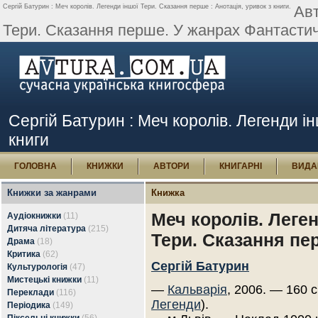
Сергій Батурин : Меч королів. Легенди іншої Тери. Сказання перше : Анотація, уривок з книги.
Авт
Тери. Сказання перше. У жанрах Фантастичн
Сергій Батурин : Меч королів. Легенди і
книги
ГОЛОВНА
КНИЖКИ
АВТОРИ
КНИГАРНІ
ВИДА
Книжки за жанрами
Книжка
Меч королів. Леген
Аудіокнижки
(11)
Дитяча література
(215)
Тери. Сказання пе
Драма
(18)
Критика
(62)
Сергій Батурин
Культурологія
(47)
Мистецькі книжки
(11)
—
Кальварія
, 2006. — 160 с
Переклади
(116)
Легенди
).
Періодика
(149)