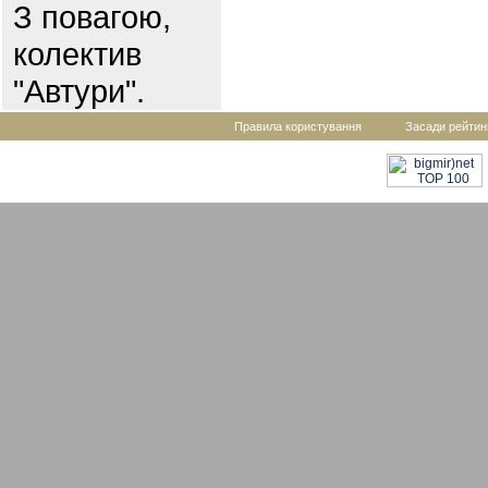
З повагою,
колектив
"Автури".
Правила користування
Засади рейтин