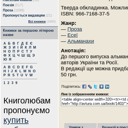
Піксельні книжки
(56)
Поезія
(517)
Тверда обкладинка. Можлив
Проза
(1098)
ISBN: 966-7168-37-5
Пропонується видавцям
(21)
Всі книжки
(1660)
Жанр:
—
Проза
Книжки за першою літерою
—
Есеї
назви
—
Альманахи
А
Б
В
Г
Д
Е
Є
Ж
З
И
І
Й
К
Л
М
Анотація:
Н
О
П
Р
С
Т
У
Ф
Х
Ц
Ч
Ш
Щ
Э
До першого випуска альмана
Ю
Я
авторів України та Росії.
A
B
C
D
E
F
G
В редакції ще можна придб
H
I
J
K
L
M
N
O
50 грн.
P
R
S
T
U
V
W
1
2
3
9
Поділитись:
Лінк із зображенням книжки:
Книголюбам
пропонуємо
купить
Уривок з
Рецензії в прес