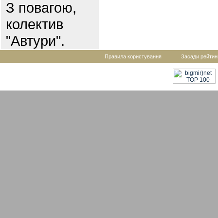
З повагою,
колектив
"Автури".
Правила користування
Засади рейтин