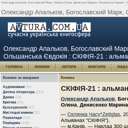
Олександр Апальков, Богославский Марк, Оленіна Олена, Денисенко Марина, Ольшанська Євдокія : СКІ
Олександр Апальков, Богославский Марк, О
Олександр Апальков, Богославский Мар
Ольшанська Євдокія : СКІФІЯ-21 : альман
ГОЛОВНА
КНИЖКИ
АВТОРИ
КНИГАРНІ
ВИДА
Книжки за жанрами
Книжка
СКІФІЯ-21 : альма
Аудіокнижки
(11)
Дитяча література
(215)
Драма
(18)
Олександр Апальков
,
Бог
Критика
(62)
Олена
,
Денисенко Марина
Культурологія
(47)
Мистецькі книжки
(11)
—
Склянка Часу*Zeitglas
, 2
Переклади
(116)
Альманах "СКІФІЯ").
Періодика
(149)
— м.Канів. — Наклад 300 ш