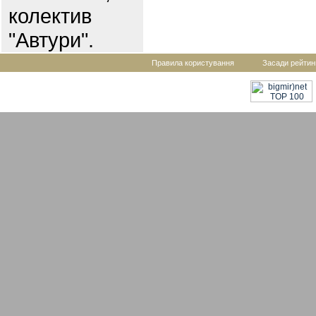
колектив
"Автури".
Правила користування
Засади рейтин