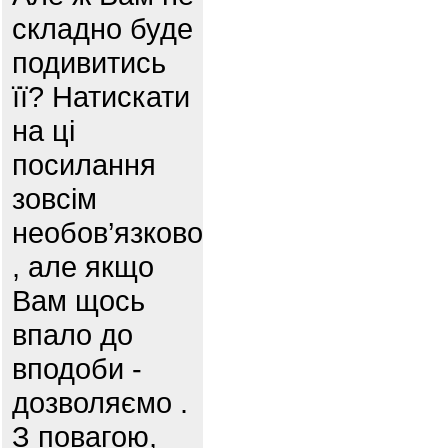
складно буде
подивитись
її? Натискати
на ці
посилання
зовсім
необов’язково
, але якщо
Вам щось
впало до
вподоби -
дозволяємо .
З повагою,