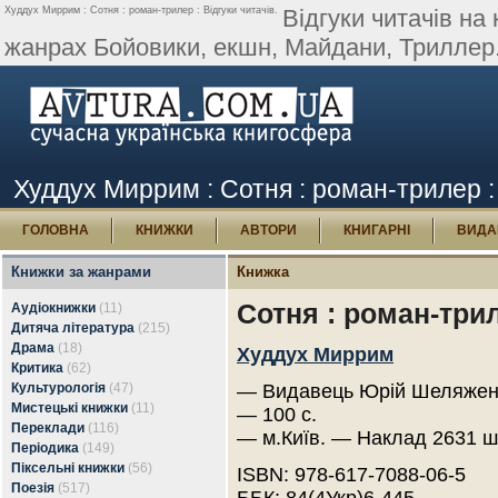
Худдух Миррим : Сотня : роман-трилер : Відгуки читачів.
Відгуки читачів на
жанрах Бойовики, екшн, Майдани, Триллер
Худдух Миррим : Сотня : роман-трилер : 
ГОЛОВНА
КНИЖКИ
АВТОРИ
КНИГАРНІ
ВИДА
Книжки за жанрами
Книжка
Сотня : роман-три
Аудіокнижки
(11)
Дитяча література
(215)
Драма
(18)
Худдух Миррим
Критика
(62)
Культурологія
(47)
— Видавець Юрій Шеляженк
Мистецькі книжки
(11)
— 100 с.
Переклади
(116)
— м.Київ. — Наклад 2631 ш
Періодика
(149)
Піксельні книжки
(56)
ISBN: 978-617-7088-06-5
Поезія
(517)