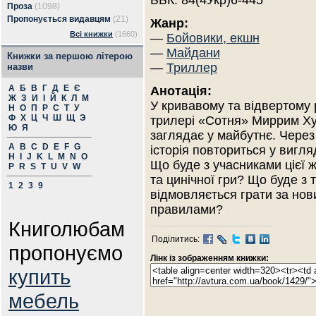
ББК: 84(4Укр)6-445
Проза
(1098)
Пропонується видавцям
(21)
Жанр:
Всі книжки
(1660)
—
Бойовики, екшн
—
Майдани
Книжки за першою літерою
—
Триллер
назви
А
Б
В
Г
Д
Е
Є
Анотація:
Ж
З
И
І
Й
К
Л
М
У кривавому та відвертому 
Н
О
П
Р
С
Т
У
Ф
Х
Ц
Ч
Ш
Щ
Э
трилері «Сотня» Миррим Х
Ю
Я
заглядає у майбутнє. Через 
A
B
C
D
E
F
G
історія повториться у вигля
H
I
J
K
L
M
N
O
Що буде з учасниками цієї 
P
R
S
T
U
V
W
та цинічної гри? Що буде з 
1
2
3
9
відмовляється грати за но
правилами?
Книголюбам
Поділитись:
пропонуємо
Лінк із зображенням книжки:
купить
мебель