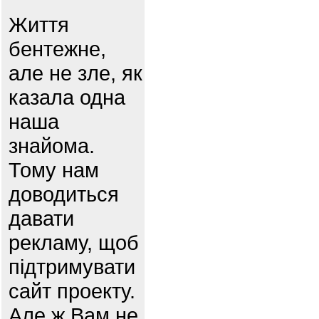
Життя
бентежне,
але не зле, як
казала одна
наша
знайома.
Тому нам
доводиться
давати
рекламу, щоб
підтримувати
сайт проекту.
Але ж Вам не