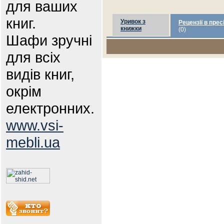
для ваших
книг.
Уривок з
Рецензії в прес
книжки
(0)
Шафи зручні
для всіх
видів книг,
окрім
електронних.
www.vsi-
mebli.ua