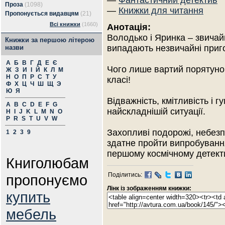
—
Фантастичний детектив
Проза
(1098)
—
Книжки для читання
Пропонується видавцям
(21)
Всі книжки
(1660)
Анотація:
Володько і Яринка – звичай
Книжки за першою літерою
випадають незвичайні приг
назви
А
Б
В
Г
Д
Е
Є
Чого лише вартий порятунок
Ж
З
И
І
Й
К
Л
М
Н
О
П
Р
С
Т
У
класі!
Ф
Х
Ц
Ч
Ш
Щ
Э
Ю
Я
Відважність, кмітливість і 
A
B
C
D
E
F
G
найскладнішій ситуації.
H
I
J
K
L
M
N
O
P
R
S
T
U
V
W
Захопливі подорожі, небезп
1
2
3
9
здатне пройти випробуванн
першому космічному детективі
Книголюбам
Поділитись:
пропонуємо
Лінк із зображенням книжки:
купить
мебель