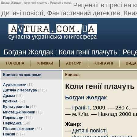
Богдан Жолдак : Коли генії плачуть : Рецензії в пресі.
Рецензії в пресі на 
Дитячі повісті, Фантастичний детектив, Книж
Богдан Жолдак : Коли генії плачуть : Реце
ГОЛОВНА
КНИЖКИ
АВТОРИ
КНИГАРНІ
ВИДА
Книжки за жанрами
Книжка
Коли генії плачуть
Аудіокнижки
(11)
Дитяча література
(215)
Драма
(18)
Богдан Жолдак
Критика
(62)
Культурологія
(47)
—
Грані-Т
, 2009. — 280 с. —
Мистецькі книжки
(11)
— м.Київ. — Наклад 2000 ш
Переклади
(116)
Періодика
(149)
Жанр:
Піксельні книжки
(56)
—
Дитячі повісті
Поезія
(517)