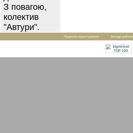
З повагою,
колектив
"Автури".
Правила користування
Засади рейтин