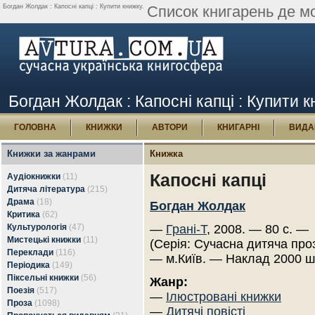
Богдан Жолдак : Капосні капці : Купити книжку.
Список книгарень де мо
Богдан Жолдак : Капосні капці : Купити 
ГОЛОВНА
КНИЖКИ
АВТОРИ
КНИГАРНІ
ВИДА
Книжки за жанрами
Книжка
Капосні капці
Аудіокнижки
(11)
Дитяча література
(215)
Драма
(18)
Богдан Жолдак
Критика
(62)
Культурологія
(47)
—
Грані-Т
, 2008. — 80 с. —
Мистецькі книжки
(11)
(Серія: Сучасна дитяча проз
Переклади
(116)
— м.Київ. — Наклад 2000 ш
Періодика
(149)
Піксельні книжки
(56)
Жанр:
Поезія
(517)
—
Ілюстровані книжки
Проза
(1098)
—
Дитячі повісті