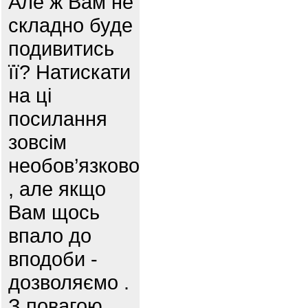
Але ж Вам не
складно буде
подивитись
її? Натискати
на ці
посилання
зовсім
необов’язково
, але якщо
Вам щось
впало до
вподоби -
дозволяємо .
З повагою,