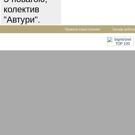
колектив
"Автури".
Правила користування
Засади рейтин