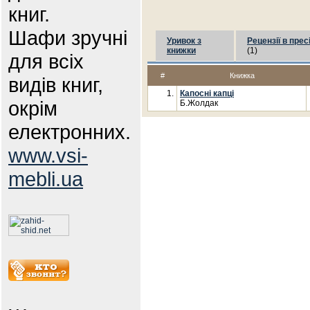
книг.
Шафи зручні
Уривок з
Рецензії в прес
книжки
(1)
для всіх
#
Книжка
видів книг,
1.
Капосні капці
окрім
Б.Жолдак
електронних.
www.vsi-
mebli.ua