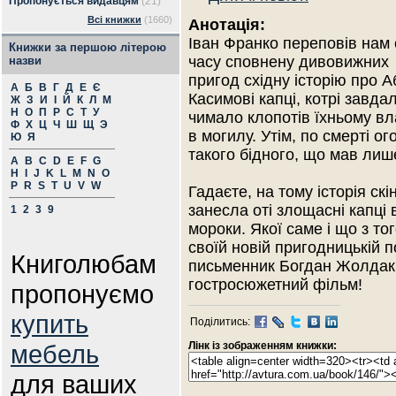
Пропонується видавцям
(21)
Всі книжки
(1660)
Анотація:
Іван Франко переповів нам 
Книжки за першою літерою
часу сповнену дивовижних
назви
пригод східну історію про А
А
Б
В
Г
Д
Е
Є
Касимові капці, котрі завда
Ж
З
И
І
Й
К
Л
М
Н
О
П
Р
С
Т
У
чимало клопотів їхньому вл
Ф
Х
Ц
Ч
Ш
Щ
Э
в могилу. Утім, по смерті 
Ю
Я
такого бідного, що мав лише
A
B
C
D
E
F
G
H
I
J
K
L
M
N
O
P
R
S
T
U
V
W
Гадаєте, на тому історія ск
занесла оті злощасні капці в
1
2
3
9
мороки. Якої саме і що з т
своїй новій пригодницькій п
Книголюбам
письменник Богдан Жолдак. 
гостросюжетний фільм!
пропонуємо
купить
Поділитись:
мебель
Лінк із зображенням книжки:
для ваших