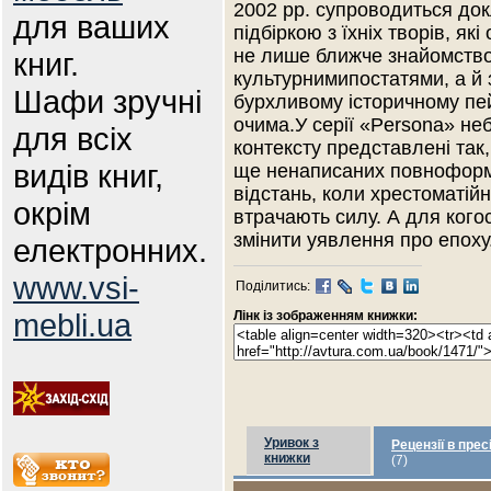
2002 рр. супроводиться до
для ваших
підбіркою з їхніх творів, я
не лише ближче знайомство
книг.
культурнимипостатями, а й
Шафи зручні
бурхливому історичному пей
очима.У серії «Persona» неб
для всіх
контексту представлені так,
видів книг,
ще ненаписаних повноформ
відстань, коли хрестоматій
окрім
втрачають силу. А для кого
змінити уявлення про епоху
електронних.
www.vsi-
Поділитись:
mebli.ua
Лінк із зображенням книжки:
Уривок з
Рецензії в прес
книжки
(7)