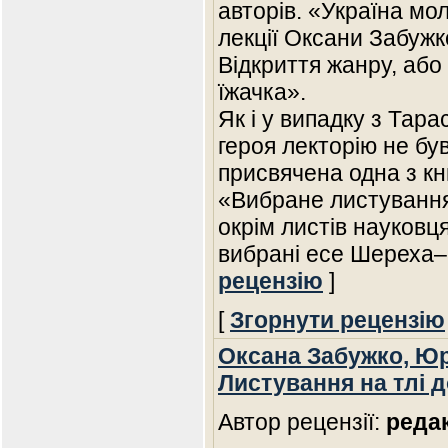
авторів. «Україна мо
лекції Оксани Забужк
Відкриття жанру, або
їжачка».
Як і у випадку з Тар
героя лекторію не б
присвячена одна з к
«Вибране листування 
окрім листів науковц
вибрані есе Шереха
рецензію
]
[
Згорнути рецензію
Оксана Забужко, Ю
Листування на тлі 
Автор рецензії:
реда