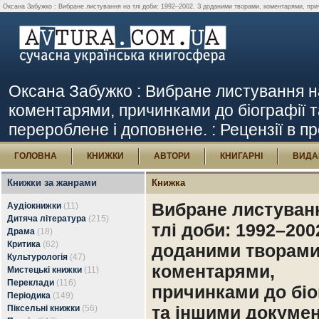
Оксана Забужко : Вибране листування на тлі доби: 1992–2002. З доданими творами, коментарями, причи
Оксана Забужко : Вибране листування н
коментарями, причинками до біографії т
перероблене і доповнене. : Рецензії в пр
ГОЛОВНА
КНИЖКИ
АВТОРИ
КНИГАРНІ
ВИДА
Книжки за жанрами
Книжка
Вибране листуван
Аудіокнижки
(11)
Дитяча література
(215)
тлі доби: 1992–200
Драма
(18)
Критика
(62)
доданими творами
Культурологія
(47)
коментарями,
Мистецькі книжки
(11)
Переклади
(116)
причинками до біо
Періодика
(149)
та іншими докумен
Піксельні книжки
(56)