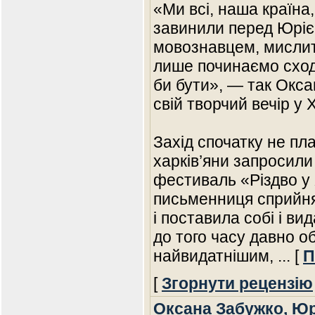
«Ми всі, наша країна
завинили перед Юрі
мовознавцем, мислит
лише починаємо сход
би бути», — так Окса
свій творчий вечір у 
Захід спочатку не пл
харків’яни запросил
фестиваль «Різдво у 
письменниця сприйня
і поставила собі і в
до того часу давно об
найвидатнішим,
... [
П
[
Згорнути рецензію
Оксана Забужко, Ю