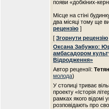
появи «добкіних-кер
Місце на стіні будин
два місяці тому ще в
рецензію
]
[
Згорнути рецензію
Оксана Забужко: Ю
амбасадором культ
Відродження»
Автор рецензії:
Тетя
молода
)
У столиці триває віл
проекту «Історія літе
рамках якого відомі 
розповідають про сво