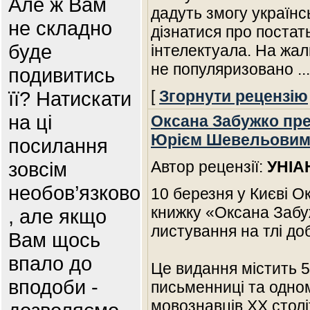
Але ж Вам
дадуть змогу українс
не складно
дізнатися про постать
буде
інтелектуала. На жаль
не популяризовано
..
подивитись
її? Натискати
[
Згорнути рецензію
на ці
Оксана Забужко пре
Юрієм Шевельови
посилання
зовсім
Автор рецензії:
УНІА
необов’язково
10 березня у Києві 
книжку «Оксана Забу
, але якщо
листування на тлі до
Вам щось
впало до
Це видання містить 5
вподоби -
письменниці та одном
мовознавців XX столі