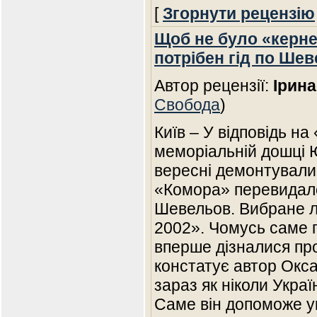
[
Згорнути рецензію
Щоб не було «керне
потрібен гід по Ше
Автор рецензії:
Ірин
Свобода
)
Київ – У відповідь н
меморіальній дошці 
вересні демонтували
«Комора» перевидало
Шевельов. Вибране ли
2002». Чомусь саме п
вперше дізналися пр
констатує автор Окса
зараз як ніколи Украї
Саме він допоможе у