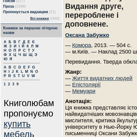
Поезія
(517)
Видання друге,
Проза
(1098)
Пропонується видавцям
(21)
перероблене і
Всі книжки
(1660)
доповнене.
Книжки за першою літерою
назви
Оксана Забужко
А
Б
В
Г
Д
Е
Є
—
Комора
, 2013. — 504 с.
Ж
З
И
І
Й
К
Л
М
Н
О
П
Р
С
Т
У
— м.Київ. — Наклад 2500 ш
Ф
Х
Ц
Ч
Ш
Щ
Э
Ю
Я
Перевидання. Тверда обкл
A
B
C
D
E
F
G
Жанр:
H
I
J
K
L
M
N
O
P
R
S
T
U
V
W
—
Життя видатних людей
—
Епістолярії
1
2
3
9
—
Мемуари
Книголюбам
Анотація:
Ця книжка представляє істо
пропонуємо
найвидатніших мовознавців 
мислителя, критика йкульт
купить
університету в Нью-Йорку 
мебель
письменниці Оксани Забужко