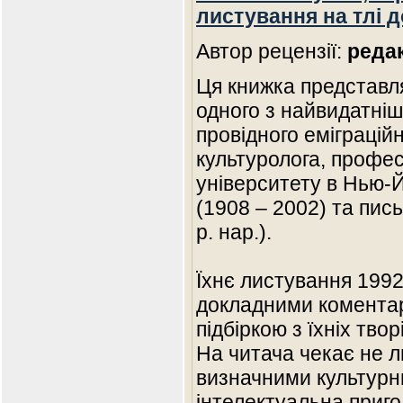
листування на тлі д
Автор рецензії:
реда
Ця книжка представля
одного з найвидатніш
провідного еміграцій
культуролога, профе
університету в Нью
(1908 – 2002) та пис
р. нар.).
Їхнє листування 1992
докладними коментар
підбіркою з їхніх тво
На читача чекає не 
визначними культурн
інтелектуальна приг