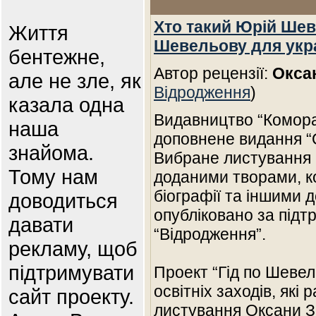
Хто такий Юрій Шев
Життя
Шевельову для укра
бентежне,
Автор рецензії:
Окса
але не зле, як
Відродження
)
казала одна
Видавництво “Комора
наша
доповнене видання “
знайома.
Вибране листування н
Тому нам
доданими творами, к
біографії та іншими 
доводиться
опубліковано за під
давати
“Відродження”.
рекламу, щоб
підтримувати
Проект “Гід по Шевел
освітніх заходів, які
сайт проекту.
листування Оксани З