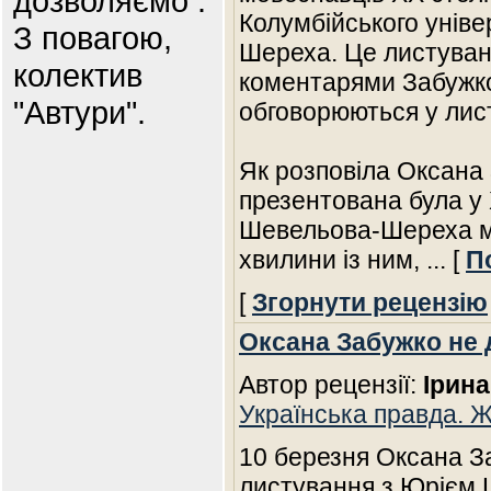
дозволяємо .
Колумбійського унів
З повагою,
Шереха. Це листува
колектив
коментарями Забужко,
"Автури".
обговорюються у лис
Як розповіла Оксана
презентована була у 
Шевельова-Шереха міс
хвилини із ним,
... [
П
[
Згорнути рецензію
Оксана Забужко не 
Автор рецензії:
Ірина
Українська правда. 
10 березня Оксана З
листування з Юрієм