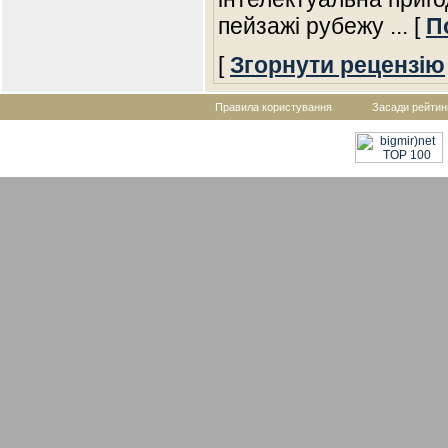
пейзажі рубежу
... [
П
[
Згорнути рецензію
Правила користування
Засади рейтин