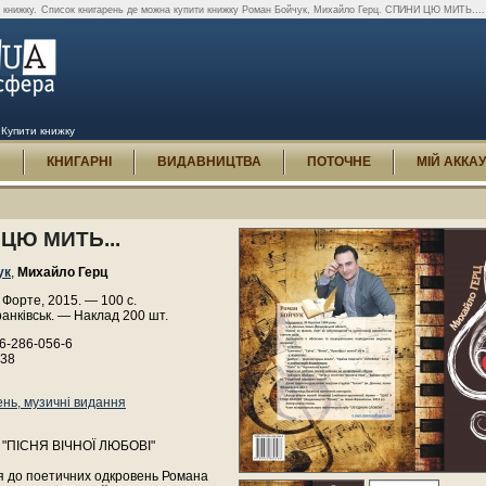
 книжку.
Список книгарень де можна купити книжку Роман Бойчук, Михайло Герц. СПИНИ ЦЮ МИТЬ....
 Купити книжку
И
КНИГАРНІ
ВИДАВНИЦТВА
ПОТОЧНЕ
МІЙ АККА
ЦЮ МИТЬ...
ук
,
Михайло Герц
Форте, 2015. — 100 с.
анківськ. — Наклад 200 шт.
6-286-056-6
438
ень, музичні видання
 "ПІСНЯ ВІЧНОЇ ЛЮБОВІ"
ся до поетичних одкровень Романа