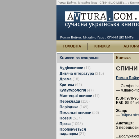
Роман Бойчук, Михайло Герц : СПИНИ ЦЮ МИТЬ... : Купити
Роман Бойчук, Михайло Герц : СПИНИ ЦЮ МИТЬ... :
ГОЛОВНА
КНИЖКИ
АВТОР
Книжки за жанрами
Книжка
СПИНИ 
Аудіокнижки
(11)
Дитяча література
(215)
Роман Бойч
Драма
(18)
Критика
(62)
— Симфонія 
Культурологія
(47)
— м.Івано-Фр
Мистецькі книжки
(11)
ISBN: 978-96
Переклади
(116)
ББК: 85.94я
Періодика
(149)
Жанр:
Піксельні книжки
(56)
—
Збірки піс
Поезія
(517)
Анотація:
Проза
(1098)
З передмови
Пропонується
видавцям
(21)
...Дослухаю