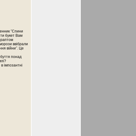
сенник ˝Спини
бити букет Вам
І раптом
˝морози ввібрали
ння війни˝. Це
, буття понад
млі?
 в імпозантні