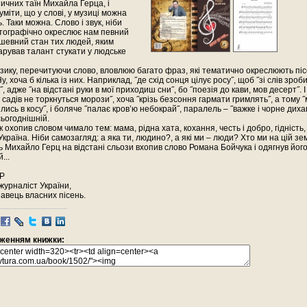
зичних таїн Михайла Герца, і
міти, що у слові, у музиці можна
. Таки можна. Слово і звук, ніби
отографічно окреслює нам певний
шевний стан тих людей, яким
рував талант стукати у людське
ику, перечитуючи слово, вловлюю багато фраз, які тематично окреслюють пі
, хоча б кілька із них. Наприклад, ˝де схід сонця цілує росу˝, щоб ˝зі слів зро
в˝, адже ˝на відстані руки в мої приходиш сни˝, бо ˝поезія до кави, мов десерт˝. 
х садів не торкнуться морози˝, хоча ˝крізь безсоння гармати гримлять˝, а тому 
елись в косу˝, і боляче ˝палає кров’ю небокрай˝, паралель – ˝важке і чорне диха
ьогоднішній.
 охопив словом чимало тем: мама, рідна хата, кохання, честь і добро, гідність
Україна. Ніби самозагляд: а яка ти, людино?, а які ми – люди? Хто ми на цій зе
 Михайло Герц на відстані сльози вхопив слово Романа Бойчука і одягнув його
...
ЕР
урналіст України,
навець власних пісень.
раженням книжки: