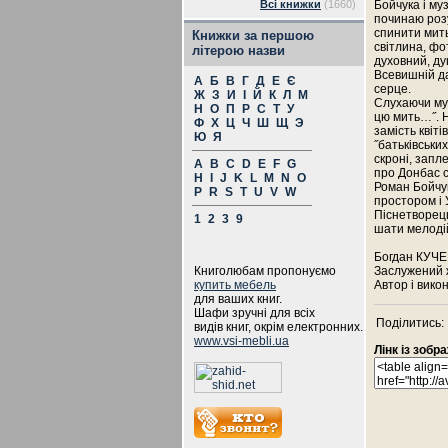
Всі книжки
(1660)
Бойчука і му
починаю розу
спинити мить
Книжки за першою
світлина, ф
літерою назви
духовний, ду
Всевишній да
А
Б
В
Г
Д
Е
Є
серце.
Ж
З
И
І
Й
К
Л
М
Слухаючи муз
Н
О
П
Р
С
Т
У
цю мить…˝. Ну
Ф
Х
Ц
Ч
Ш
Щ
Э
замість квіті
Ю
Я
˝батьківськи
скроні, запл
A
B
C
D
E
F
G
про Донбас с
H
I
J
K
L
M
N
O
Роман Бойчук
P
R
S
T
U
V
W
простором і 
Піснетворець
1
2
3
9
шати мелодій
Богдан КУЧ
Книголюбам пропонуємо
Заслужений ж
купить мебель
Автор і вико
для ваших книг.
Шафи зручні для всіх
Поділитись:
видів книг, окрім електронних.
www.vsi-mebli.ua
Лінк із зоб