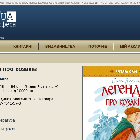
уки читачів на книжку Еліна Заржицька. Легенди про козаків. У жанрах Дитяча література, Козаччина, Ук
чів
И
КНИГАРНІ
ВИДАВНИЦТВА
ПОТОЧНЕ
МІЙ АККА
 про козаків
ицька
016. — 64 с. — (Серія: Читаю сам).
— Наклад 10000 шт.
адинка. Можливість автографа.
7-7341-57-3
тература
а
а міфологія