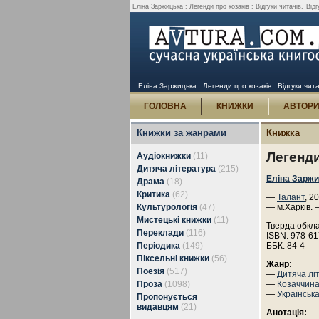
Еліна Заржицька : Легенди про козаків : Відгуки читачів.
Відг
Еліна Заржицька : Легенди про козаків : Відгуки чита
ГОЛОВНА
КНИЖКИ
АВТОР
Книжки за жанрами
Книжка
Легенди
Аудіокнижки
(11)
Дитяча література
(215)
Еліна Зарж
Драма
(18)
Критика
(62)
—
Талант
, 2
Культурологія
(47)
— м.Харків. 
Мистецькі книжки
(11)
Тверда обкл
Переклади
(116)
ISBN: 978-61
Періодика
(149)
ББК: 84-4
Піксельні книжки
(56)
Жанр:
Поезія
(517)
—
Дитяча лі
Проза
(1098)
—
Козаччин
—
Українськ
Пропонується
видавцям
(21)
Анотація: