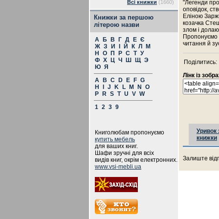
Всі книжки
(1660)
"Легенди про
оповідок, с
Еліною Заржи
Книжки за першою
козачка Стеш
літерою назви
злом і долаю
Пропонуємо т
А
Б
В
Г
Д
Е
Є
читання й зу
Ж
З
И
І
Й
К
Л
М
Н
О
П
Р
С
Т
У
Ф
Х
Ц
Ч
Ш
Щ
Э
Поділитись:
Ю
Я
Лінк із зоб
A
B
C
D
E
F
G
H
I
J
K
L
M
N
O
P
R
S
T
U
V
W
1
2
3
9
Уривок 
Книголюбам пропонуємо
книжки
купить мебель
для ваших книг.
Шафи зручні для всіх
Залиште відг
видів книг, окрім електронних.
www.vsi-mebli.ua