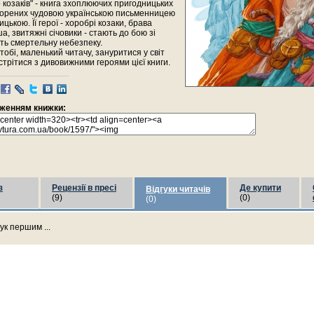
 козаків" - книга зхоплюючих пригодницьких
творених чудовою українською письменницею
цькою. Її герої - хоробрі козаки, брава
а, звитяжні січовики - стають до бою зі
ть смертельну небезпеку.
обі, маленький читачу, зануритися у світ
стрітися з дивовижними героями цієї книги.
раженням книжки:
з
Рецензії в пресі
Де купити
Відгуки читачів
(9)
(0)
(0)
ук першим ...