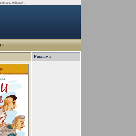
раїнська міфологія.
УНТ
Реклама