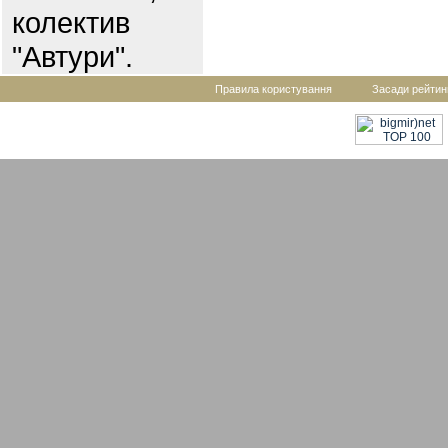
колектив
"Автури".
Правила користування
Засади рейтин