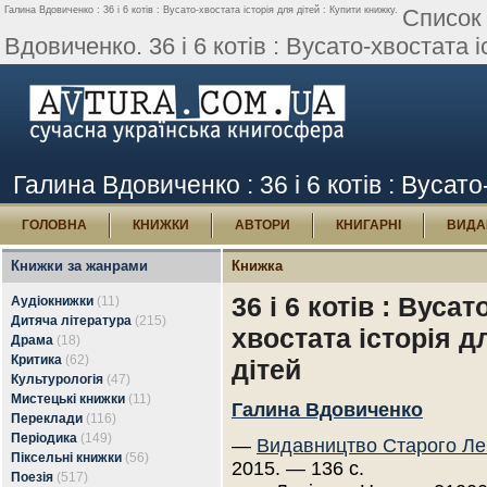
Галина Вдовиченко : 36 і 6 котів : Вусато-хвостата історія для дітей : Купити книжку.
Список 
Вдовиченко. 36 і 6 котів : Вусато-хвостата і
Галина Вдовиченко : 36 і 6 котів : Вусато
ГОЛОВНА
КНИЖКИ
АВТОРИ
КНИГАРНІ
ВИДА
Книжки за жанрами
Книжка
36 і 6 котів : Вусат
Аудіокнижки
(11)
Дитяча література
(215)
хвостата історія д
Драма
(18)
Критика
(62)
дітей
Культурологія
(47)
Мистецькі книжки
(11)
Галина Вдовиченко
Переклади
(116)
Періодика
(149)
—
Видавництво Старого Ле
Піксельні книжки
(56)
2015. — 136 с.
Поезія
(517)