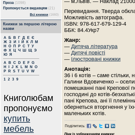
— м.Львів. — Наклад 21000
Проза
(1098)
Пропонується видавцям
(21)
Перевидання. Тверда обкл
Всі книжки
(1660)
Можливість автографа.
ISBN: 978-617-679-129-4
Книжки за першою літерою
назви
ББК: 84.4Укр7
А
Б
В
Г
Д
Е
Є
Жанр:
Ж
З
И
І
Й
К
Л
М
—
Дитяча література
Н
О
П
Р
С
Т
У
Ф
Х
Ц
Ч
Ш
Щ
Э
—
Дитячі повісті
Ю
Я
—
Ілюстровані книжки
A
B
C
D
E
F
G
H
I
J
K
L
M
N
O
Анотація:
P
R
S
T
U
V
W
36 і 6 котів – саме стільки,
1
2
3
9
Галини Вдовиченко – осели
помешканні пані Крепової п
господині до котів-безхать
Книголюбам
пані Крепова, ані її племінн
пропонуємо
обернеться вторгнення у їх
маленьких котів.
купить
мебель
Поділитись:
Лінк із зображенням книжки: