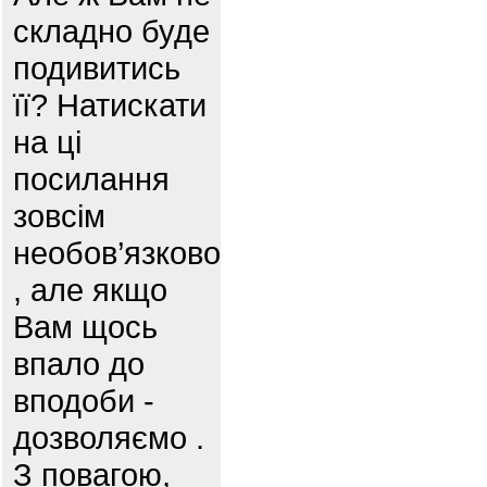
складно буде
подивитись
її? Натискати
на ці
посилання
зовсім
необов’язково
, але якщо
Вам щось
впало до
вподоби -
дозволяємо .
З повагою,