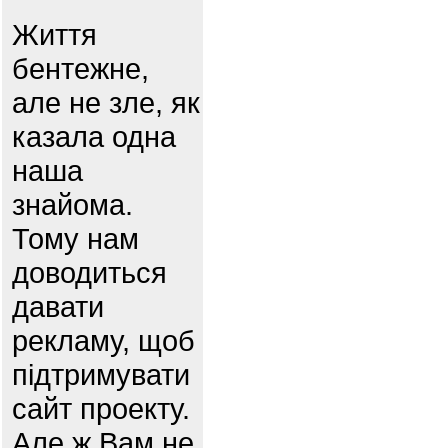
Життя
бентежне,
але не зле, як
казала одна
наша
знайома.
Тому нам
доводиться
давати
рекламу, щоб
підтримувати
сайт проекту.
Але ж Вам не