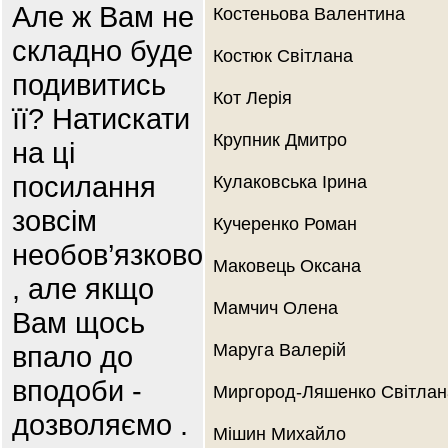
Але ж Вам не
Костеньова Валентина
складно буде
Костюк Світлана
подивитись
Кот Лерія
її? Натискати
Крупник Дмитро
на ці
посилання
Кулаковська Ірина
зовсім
Кучеренко Роман
необов’язково
Маковець Оксана
, але якщо
Мамчич Олена
Вам щось
впало до
Маруга Валерій
вподоби -
Миргород-Ляшенко Світлан
дозволяємо .
Мішин Михайло