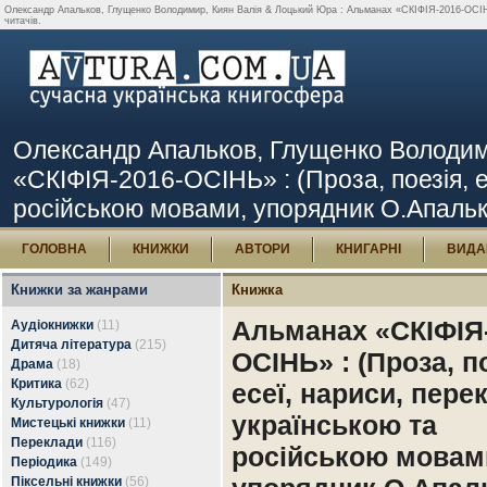
Олександр Апальков, Глущенко Володимир, Киян Валія & Лоцький Юра : Альманах «СКІФІЯ-2016-ОСІНЬ» 
читачів.
Олександр Апальков, Глущенко Володим
«СКІФІЯ-2016-ОСІНЬ» : (Проза, поезія, е
російською мовами, упорядник О.Апальков
ГОЛОВНА
КНИЖКИ
АВТОРИ
КНИГАРНІ
ВИДА
Книжки за жанрами
Книжка
Альманах «СКІФІЯ-
Аудіокнижки
(11)
Дитяча література
(215)
ОСІНЬ» : (Проза, п
Драма
(18)
Критика
(62)
есеї, нариси, пере
Культурологія
(47)
українською та
Мистецькі книжки
(11)
Переклади
(116)
російською мовам
Періодика
(149)
Піксельні книжки
(56)