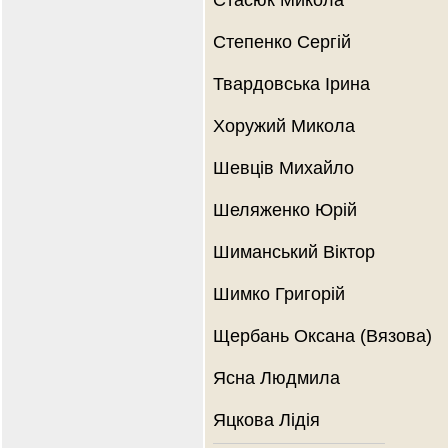
Стасюк Микола
Степенко Сергій
Твардовська Ірина
Хоружий Микола
Шевців Михайло
Шеляженко Юрій
Шиманський Віктор
Шимко Григорій
Щербань Оксана (Вязова)
Ясна Людмила
Яцкова Лідія