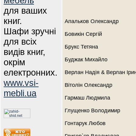
мебель
для ваших
книг.
Апальков Олександр
Шафи зручні
Бовикін Сергій
для всіх
Брукс Тетяна
видів книг,
Буджак Михайло
окрім
електронних.
Верлан Надія & Верлан Іри
www.vsi-
Вітолін Олександр
mebli.ua
Гармаш Людмила
Глущенко Володимир
Гонтарук Любов