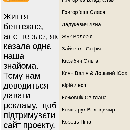
Григор`єв Владислав
Григор`єва Олеся
Життя
бентежне,
Дадукевич Лєна
але не зле, як
Жук Валерія
казала одна
Зайченко Софія
наша
Карабин Ольга
знайома.
Киян Валія & Лоцький Юра
Тому нам
доводиться
Кірій Леся
давати
Кожевнік Світлана
рекламу, щоб
Комісарук Володимир
підтримувати
Корець Ніна
сайт проекту.