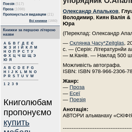
упорядник О.Апал
Поезія
(517)
Проза
(1098)
Олександр Апальков
,
Глу
Пропонується видавцям
(21)
Володимир
,
Киян Валія &
Всі книжки
(1660)
Юра
Книжки за першою літерою
(Переклад: Олександр Апа
назви
—
Склянка Часу*Zeitglas
, 2
А
Б
В
Г
Д
Е
Є
Ж
З
И
І
Й
К
Л
М
с. — (Серія: Літературнйи а
Н
О
П
Р
С
Т
У
— м.Канів. — Наклад 500 ш
Ф
Х
Ц
Ч
Ш
Щ
Э
Ю
Я
Можливість автографа.
A
B
C
D
E
F
G
ISBN: ISBN 978-966-2306-78
H
I
J
K
L
M
N
O
P
R
S
T
U
V
W
Жанр:
1
2
3
9
—
Проза
—
Есеї
—
Поезія
Книголюбам
Анотація:
пропонуємо
АВТОРИ альманаху «СКІФІ
купить
---------------------------------------