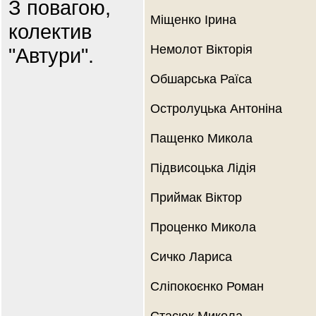
З повагою,
Міщенко Ірина
колектив
Немолот Вікторія
"Автури".
Обшарська Раїса
Остролуцька Антоніна
Пащенко Микола
Підвисоцька Лідія
Приймак Віктор
Проценко Микола
Сичко Лариса
Сліпокоєнко Роман