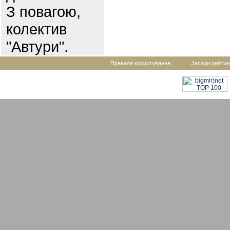
З повагою,
колектив
"Автури".
Правила користування
Засади рейтин