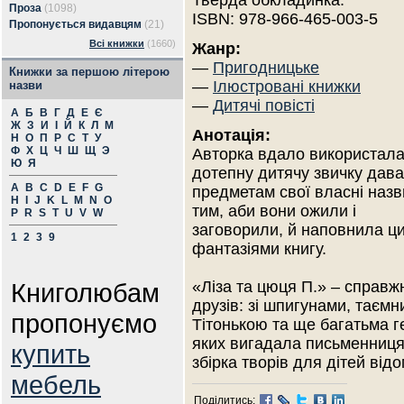
Тверда обкладинка.
Проза
(1098)
ISBN: 978-966-465-003-5
Пропонується видавцям
(21)
Всі книжки
(1660)
Жанр:
—
Пригодницьке
Книжки за першою літерою
—
Ілюстровані книжки
назви
—
Дитячі повісті
А
Б
В
Г
Д
Е
Є
Ж
З
И
І
Й
К
Л
М
Анотація:
Н
О
П
Р
С
Т
У
Ф
Х
Ц
Ч
Ш
Щ
Э
Авторка вдало використал
Ю
Я
дотепну дитячу звичку дава
A
B
C
D
E
F
G
предметам свої власні назв
H
I
J
K
L
M
N
O
тим, аби вони ожили і
P
R
S
T
U
V
W
заговорили, й наповнила ц
1
2
3
9
фантазіями книгу.
Книголюбам
«Ліза та цюця П.» – справж
друзів: зі шпигунами, тає
пропонуємо
Тітонькою та ще багатьма г
яких вигадала письменниця
купить
збірка творів для дітей від
мебель
Поділитись: