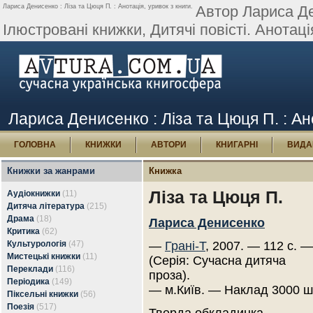
Лариса Денисенко : Ліза та Цюця П. : Анотація, уривок з книги.
Автор Лариса Де
Ілюстровані книжки, Дитячі повісті. Анотац
Лариса Денисенко : Ліза та Цюця П. : Ано
ГОЛОВНА
КНИЖКИ
АВТОРИ
КНИГАРНІ
ВИДА
Книжки за жанрами
Книжка
Ліза та Цюця П.
Аудіокнижки
(11)
Дитяча література
(215)
Драма
(18)
Лариса Денисенко
Критика
(62)
Культурологія
(47)
—
Грані-Т
, 2007. — 112 с. —
Мистецькі книжки
(11)
(Серія: Сучасна дитяча
Переклади
(116)
проза).
Періодика
(149)
— м.Київ. — Наклад 3000 ш
Піксельні книжки
(56)
Поезія
(517)