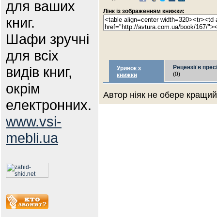
для ваших
Лінк із зображенням книжки:
книг.
Шафи зручні
для всіх
видів книг,
Рецензії в прес
Уривок з
(0)
книжки
окрім
Автор ніяк не обере кращий 
електронних.
www.vsi-
mebli.ua