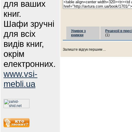
для ваших
книг.
Шафи зручні
для всіх
Уривок з
Рецензії в прес
книжки
(1)
видів книг,
Залиште відгук першим ...
окрім
електронних.
www.vsi-
mebli.ua