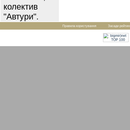
колектив
"Автури".
Правила користування
Засади рейтин