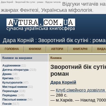
Дара Корній : Зворотний бік сутіні : роман : Відгуки читачів.
Відгуки читачів на
жанрах Фентезі, Українська міфологія.
Дара Корній : Зворотний бік сутіні : рома
ГОЛОВНА
КНИЖКИ
АВТОРИ
КНИГАРНІ
ВИДА
Книжки за жанрами
Книжка
Зворотний бік сутін
Аудіокнижки
(11)
Дитяча література
(215)
роман
Драма
(18)
Критика
(62)
Дара Корній
Культурологія
(47)
Мистецькі книжки
(11)
—
Клуб сімейного дозвілля
Переклади
(116)
— 288 с.
Періодика
(149)
— м.Харків. — Наклад 7000
Піксельні книжки
(56)
Поезія
(517)