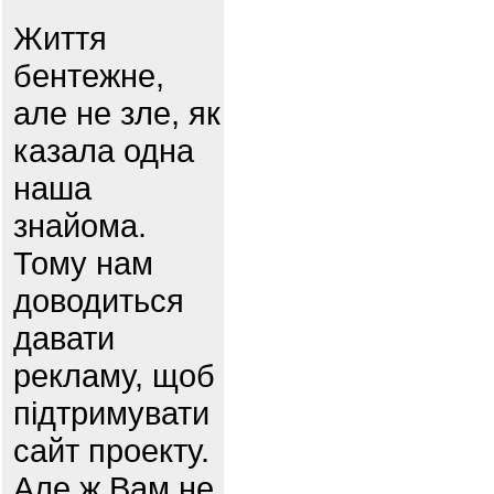
Життя
бентежне,
але не зле, як
казала одна
наша
знайома.
Тому нам
доводиться
давати
рекламу, щоб
підтримувати
сайт проекту.
Але ж Вам не