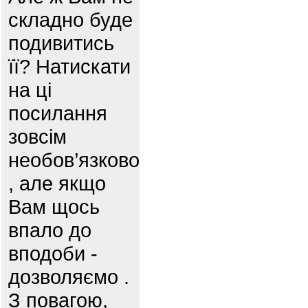
складно буде
подивитись
її? Натискати
на ці
посилання
зовсім
необов’язково
, але якщо
Вам щось
впало до
вподоби -
дозволяємо .
З повагою,