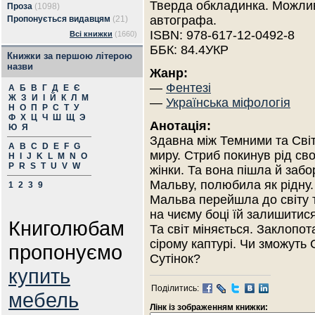
Тверда обкладинка. Можлив
Проза
(1098)
автографа.
Пропонується видавцям
(21)
ISBN: 978-617-12-0492-8
Всі книжки
(1660)
ББК: 84.4УКР
Книжки за першою літерою
назви
Жанр:
—
Фентезі
А
Б
В
Г
Д
Е
Є
Ж
З
И
І
Й
К
Л
М
—
Українська міфологія
Н
О
П
Р
С
Т
У
Ф
Х
Ц
Ч
Ш
Щ
Э
Анотація:
Ю
Я
Здавна між Темними та Сві
A
B
C
D
E
F
G
миру. Стриб покинув рід св
H
I
J
K
L
M
N
O
P
R
S
T
U
V
W
жінки. Та вона пішла й забо
Мальву, полюбила як рідну.
1
2
3
9
Мальва перейшла до світу 
на чиєму боці їй залишитися
Книголюбам
Та світ міняється. Заклопот
сірому каптурі. Чи зможуть 
пропонуємо
Сутінок?
купить
Поділитись:
мебель
Лінк із зображенням книжки: