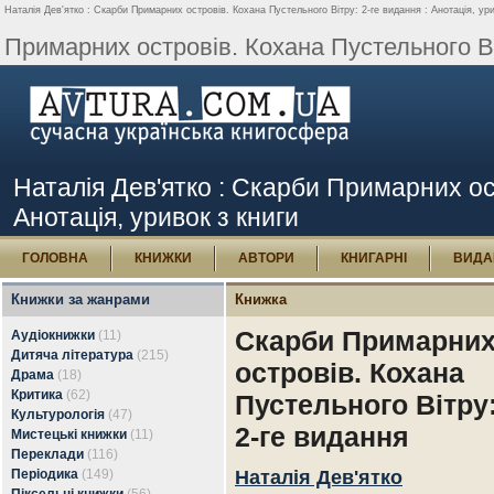
Наталія Дев'ятко : Скарби Примарних островів. Кохана Пустельного Вітру: 2-ге видання : Анотація, ури
Примарних островів. Кохана Пустельного Віт
Наталія Дев'ятко : Скарби Примарних ост
Анотація, уривок з книги
ГОЛОВНА
КНИЖКИ
АВТОРИ
КНИГАРНІ
ВИДА
Книжки за жанрами
Книжка
Скарби Примарни
Аудіокнижки
(11)
Дитяча література
(215)
островів. Кохана
Драма
(18)
Критика
(62)
Пустельного Вітру
Культурологія
(47)
2-ге видання
Мистецькі книжки
(11)
Переклади
(116)
Періодика
(149)
Наталія Дев'ятко