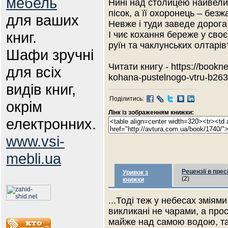
мебель
Нині над столицею найвелич
пісок, а її охоронець – без
для ваших
Невже і туди заведе дорога
книг.
І чиє кохання береже у сво
руїн та чаклунських олтарів
Шафи зручні
Читати книгу - https://bookn
для всіх
kohana-pustelnogo-vtru-b26
видів книг,
Поділитись:
окрім
Лінк із зображенням книжки:
електронних.
www.vsi-
mebli.ua
Рецензії в прес
Уривок з
(2)
книжки
...Тоді теж у небесах зміям
викликані не чарами, а прос
майже над самою водою, та в