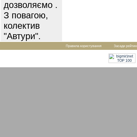
дозволяємо .
З повагою,
колектив
"Автури".
Правила користування
Засади рейтин