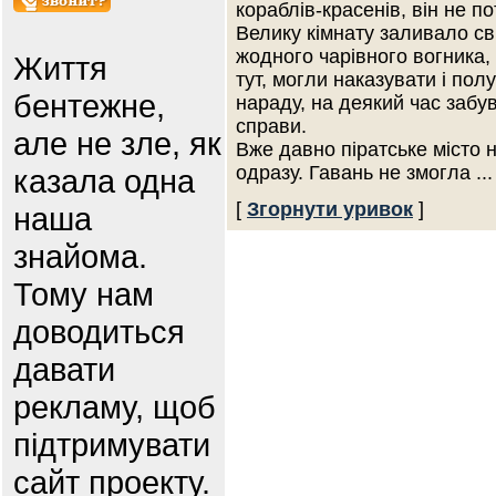
кораблів-красенів, він не п
Велику кімнату заливало сві
жодного чарівного вогника,
Життя
тут, могли наказувати і полу
бентежне,
нараду, на деякий час забу
справи.
але не зле, як
Вже давно піратське місто н
одразу. Гавань не змогла
...
казала одна
[
Згорнути уривок
]
наша
знайома.
Тому нам
доводиться
давати
рекламу, щоб
підтримувати
сайт проекту.