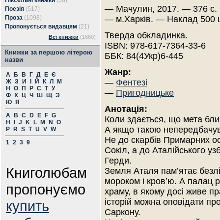
Піксельні книжки
(56)
— Мачулин, 2017. — 376 с.
Поезія
(517)
Проза
(1098)
— м.Харків. — Наклад 500 
Пропонується видавцям
(21)
Тверда обкладинка.
Всі книжки
(1660)
ISBN: 978-617-7364-33-6
Книжки за першою літерою
ББК: 84(4Укр)6-445
назви
Жанр:
А
Б
В
Г
Д
Е
Є
—
Фентезі
Ж
З
И
І
Й
К
Л
М
Н
О
П
Р
С
Т
У
—
Пригодницьке
Ф
Х
Ц
Ч
Ш
Щ
Э
Ю
Я
Анотація:
A
B
C
D
E
F
G
Коли здається, що мета бли
H
I
J
K
L
M
N
O
А якщо такою непередбачув
P
R
S
T
U
V
W
Не до скарбів Примарних ос
1
2
3
9
Сокіл, а до Аталійського у
Герди.
Книголюбам
Земля Аталя пам’ятає безліч
мороком і кров’ю. А палац р
пропонуємо
храму, в якому досі живе п
історій можна оповідати пр
купить
Саркону.