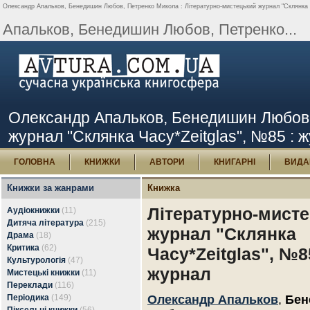
Олександр Апальков, Бенедишин Любов, Петренко Микола : Літературно-мистецький журнал "Склянка Ча
Апальков, Бенедишин Любов, Петренко...
Олександр Апальков, Бенедишин Любов,
журнал "Склянка Часу*Zeitglas", №85 : ж
ГОЛОВНА
КНИЖКИ
АВТОРИ
КНИГАРНІ
ВИДА
Книжки за жанрами
Книжка
Літературно-мист
Аудіокнижки
(11)
Дитяча література
(215)
журнал "Склянка
Драма
(18)
Критика
(62)
Часу*Zeitglas", №8
Культурологія
(47)
журнал
Мистецькі книжки
(11)
Переклади
(116)
Періодика
(149)
Олександр Апальков
,
Бен