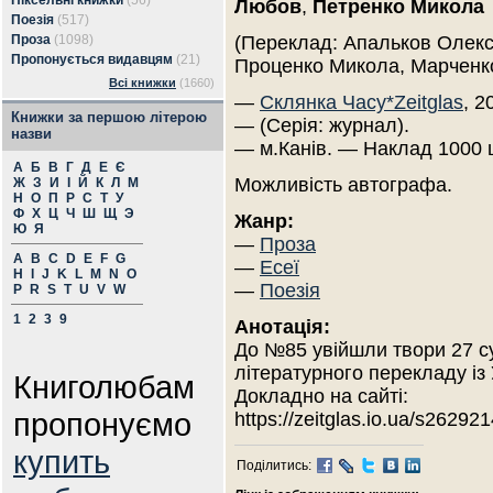
Піксельні книжки
(56)
Любов
,
Петренко Микола
Поезія
(517)
Проза
(1098)
(Переклад: Апальков Олекс
Пропонується видавцям
(21)
Проценко Микола, Марченк
Всі книжки
(1660)
—
Склянка Часу*Zeitglas
, 2
Книжки за першою літерою
— (Серія: журнал).
назви
— м.Канів. — Наклад 1000 
А
Б
В
Г
Д
Е
Є
Можливість автографа.
Ж
З
И
І
Й
К
Л
М
Н
О
П
Р
С
Т
У
Ф
Х
Ц
Ч
Ш
Щ
Э
Жанр:
Ю
Я
—
Проза
A
B
C
D
E
F
G
—
Есеї
H
I
J
K
L
M
N
O
—
Поезія
P
R
S
T
U
V
W
1
2
3
9
Анотація:
До №85 увійшли твори 27 су
літературного перекладу із 
Книголюбам
Докладно на сайті:
пропонуємо
https://zeitglas.io.ua/s262921
купить
Поділитись: