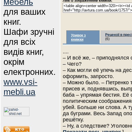
мебель
Лінк із зображенням книжки:
для ваших
книг.
Шафи зручні
Рецензії в прес
Уривок з
для всіх
(6)
книжки
видів книг,
....
– И всё же, – приподнялся 
окрім
– Чего?
електронних.
– Как могли её упечь на д
оформить, запросто.
www.vsi-
– Можно было. – Петренко т
присев и, поднявшись, выпр
mebli.ua
баба – упрямая бестия. Её 
политическим соображениям
убей. Больше ни слова. А 
да буграми. Весь Запад опо
решётку.
– Ну, а следствие? Уголов