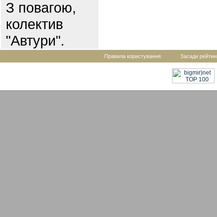
З повагою,
колектив
"Автури".
Правила користування
Засади рейтин