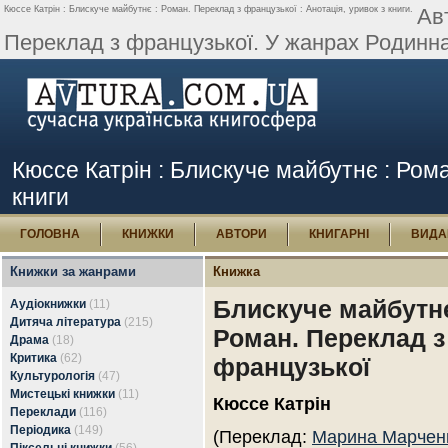
Кюссе Катрін : Блискуче майбутнє : Роман. Переклад з французької : Анотація, уривок з книги.
Ав
Переклад з французької. У жанрах Родинна с
Кюссе Катрін : Блискуче майбутнє : Рома
книги
ГОЛОВНА
КНИЖКИ
АВТОРИ
КНИГАРНІ
ВИДА
Книжки за жанрами
Книжка
Блискуче майбутнє
Аудіокнижки
(11)
Дитяча література
(215)
Роман. Переклад з
Драма
(18)
Критика
(62)
французької
Культурологія
(47)
Мистецькі книжки
(11)
Кюссе Катрін
Переклади
(116)
Періодика
(149)
(Переклад:
Марина Марчен