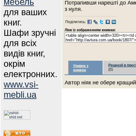
мебель
Потрапивши нарешті до Амер
з нуля.
для ваших
книг.
Поділитись:
Шафи зручні
Лінк із зображенням книжки:
для всіх
видів книг,
окрім
Рецензії в прес
Уривок з
(0)
книжки
електронних.
www.vsi-
Автор ніяк не обере кращий 
mebli.ua