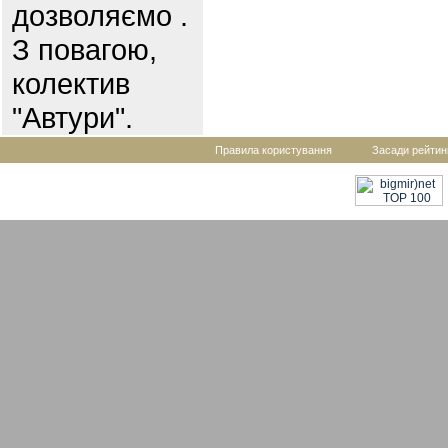
дозволяємо .
З повагою,
колектив
"Автури".
Правила користування
Засади рейтин