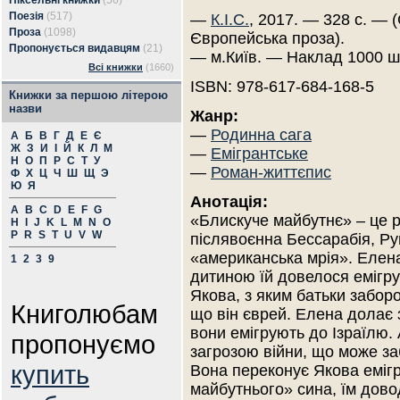
Піксельні книжки
(56)
Поезія
(517)
—
К.І.С.
, 2017. — 328 с. — (
Проза
(1098)
Європейська проза).
Пропонується видавцям
(21)
— м.Київ. — Наклад 1000 ш
Всі книжки
(1660)
ISBN: 978-617-684-168-5
Книжки за першою літерою
назви
Жанр:
—
Родинна сага
А
Б
В
Г
Д
Е
Є
Ж
З
И
І
Й
К
Л
М
—
Емігрантське
Н
О
П
Р
С
Т
У
—
Роман-життєпис
Ф
Х
Ц
Ч
Ш
Щ
Э
Ю
Я
Анотація:
A
B
C
D
E
F
G
«Блискуче майбутнє» – це 
H
I
J
K
L
M
N
O
P
R
S
T
U
V
W
післявоєнна Бессарабія, Рум
«американська мрія». Елена
1
2
3
9
дитиною їй довелося емігру
Якова, з яким батьки заборо
Книголюбам
що він єврей. Елена долає 
вони емігрують до Ізраїлю. 
пропонуємо
загрозою війни, що може за
купить
Вона переконує Якова еміг
майбутнього» сина, їм дов