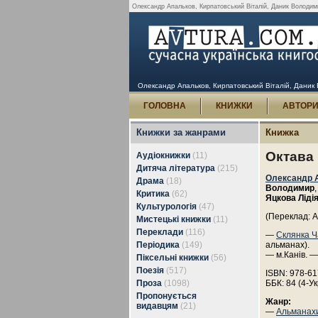
Олександр Апальков, Кирпатовський Віталій, Даник Володими
Олександр Апальков, Кирпатовський Віталій, Даник 
ГОЛОВНА
КНИЖКИ
АВТОР
Книжки за жанрами
Книжка
Октава
Аудіокнижки
(11)
Дитяча література
(215)
Олександр 
Драма
(18)
Володимир
Критика
(62)
Яцкова Ліді
Культурологія
(47)
(Переклад: 
Мистецькі книжки
(11)
Переклади
(116)
—
Склянка Ч
Періодика
(149)
альманах).
— м.Канів. —
Піксельні книжки
(56)
Поезія
(517)
ISBN: 978-61
Проза
(1098)
ББК: 84 (4-Ук
Пропонується
Жанр:
видавцям
(21)
—
Альманах