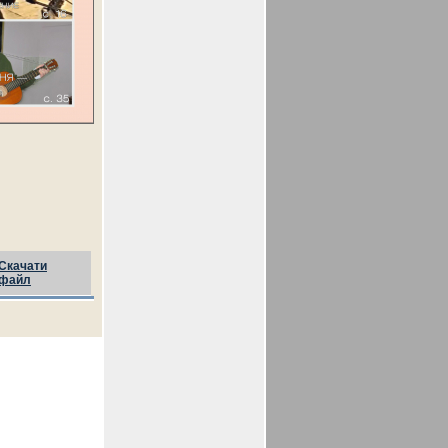
Скачати
файл