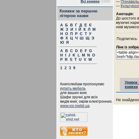
Всі книжки
(1660)
—
Пізнаваль
—
Культурол
Книжки за першою
Анотація:
літерою назви
До шостого 
музичні нари
А
Б
В
Г
Д
Е
Є
ниві музикоз
Ж
З
И
І
Й
К
Л
М
Н
О
П
Р
С
Т
У
Ф
Х
Ц
Ч
Ш
Щ
Э
Поділитись:
Ю
Я
Лінк із зоб
A
B
C
D
E
F
G
H
I
J
K
L
M
N
O
P
R
S
T
U
V
W
1
2
3
9
Уривок 
Книголюбам пропонуємо
книжки
купить мебель
для ваших книг.
Шафи зручні для всіх
Не знайдено 
видів книг, окрім електронних.
www.vsi-mebli.ua