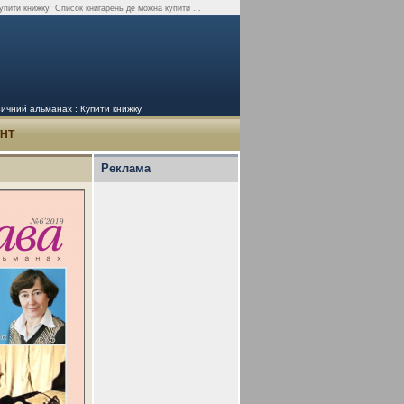
упити книжку.
Список книгарень де можна купити ...
зичний альманах : Купити книжку
УНТ
Реклама