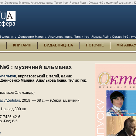
р, Денисенко Марина, Апалькова Ірина, Тилик Ігор, Яцкова Лідія : Октава №6 : музичний альманах : К
Володимир, Денисенко Марина, Апалькова Ірина, Тилик Ігор, Яцкова Лідія : Октава №6 : му
И
КНИГАРНІ
ВИДАВНИЦТВА
ПОТОЧНЕ
МІЙ АККА
 №6 : музичний альманах
Апальков
,
Кирпатовський Віталій
,
Даник
,
Денисенко Марина
,
Апалькова Ірина
,
Тилик Ігор
,
я
Апальков Олександр)
асу*Zeitglas
, 2019. — 68 с. — (Серія: музичний
 Наклад 300 шт.
7-7425-42-6
р.-Рос) 6-5
и