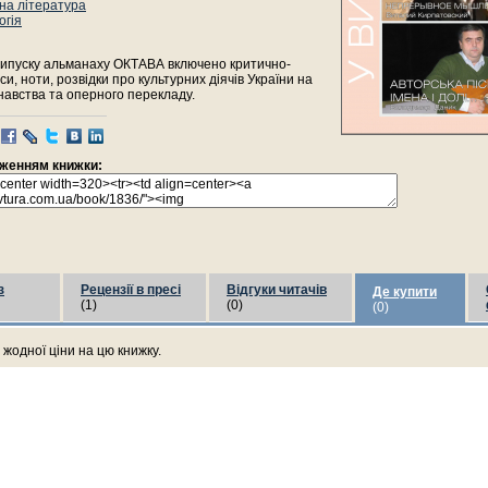
на література
огія
випуску альманаху ОКТАВА включено критично-
си, ноти, розвідки про культурних діячів України на
навства та оперного перекладу.
раженням книжки:
з
Рецензії в пресі
Відгуки читачів
Де купити
(1)
(0)
(0)
жодної ціни на цю книжку.