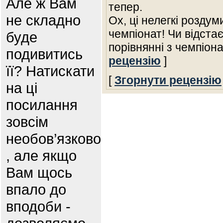
Але ж Вам
тепер.
не складно
Ох, ці нелегкі розду
чемпіонат! Чи відста
буде
порівнянні з чемпіон
подивитись
рецензію
]
її? Натискати
[
Згорнути рецензію
на ці
посилання
зовсім
необов’язково
, але якщо
Вам щось
впало до
вподоби -