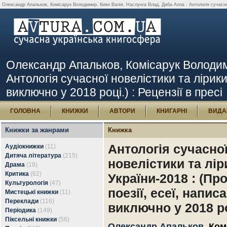
Олександр Апальков, Комісарук Володимир, Киян Валія, Наслунга Влад, Диба Алла : Антологія сучасної но
Олександр Апальков, Комісарук Володими
Антологія сучасної новелістики та лірики 
виключно у 2018 році.) : Рецензії в пресі
ГОЛОВНА
КНИЖКИ
АВТОРИ
КНИГАРНІ
ВИДА
Книжки за жанрами
Книжка
Антологія сучасно
Аудіокнижки
(11)
Дитяча література
(215)
новелістики та лір
Драма
(18)
Критика
(62)
України-2018 : (Про
Культурологія
(47)
поезії, есеї, написа
Мистецькі книжки
(11)
Переклади
(116)
виключно у 2018 ро
Періодика
(149)
Піксельні книжки
(56)
Олександр Апальков
,
Ком