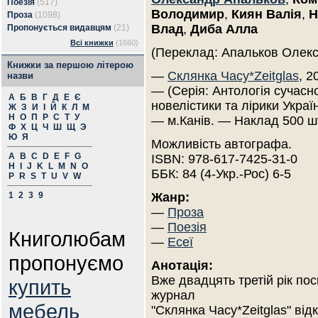
Поезія
(517)
Володимир
,
Киян Валія
,
Н
Проза
(1098)
Влад
,
Диба Алла
Пропонується видавцям
(21)
Всі книжки
(1660)
(Переклад: Апальков Олек
Книжки за першою літерою
—
Склянка Часу*Zeitglas
, 2
назви
— (Серія: Антологія сучасн
А
Б
В
Г
Д
Е
Є
новелістики та лірики Україн
Ж
З
И
І
Й
К
Л
М
Н
О
П
Р
С
Т
У
— м.Канів. — Наклад 500 ш
Ф
Х
Ц
Ч
Ш
Щ
Э
Ю
Я
Можливість автографа.
A
B
C
D
E
F
G
ISBN: 978-617-7425-31-0
H
I
J
K
L
M
N
O
ББК: 84 (4-Укр.-Рос) 6-5
P
R
S
T
U
V
W
1
2
3
9
Жанр:
—
Проза
—
Поезія
Книголюбам
—
Есеї
пропонуємо
Анотація:
Вже двадцять третій рік по
купить
журнал
мебель
"Склянка Часу*Zeitglas" відк