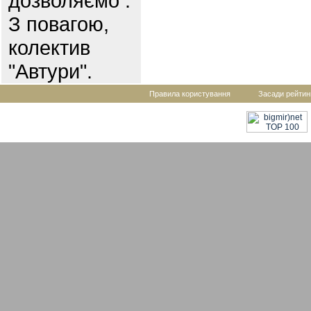
дозволяємо .
З повагою,
колектив
"Автури".
Правила користування
Засади рейтин