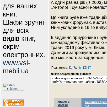
А один раз на рік (із 2003
для ваших
„Антології сучасної новеліст
книг.
Ця книга буде вже традиці
Шафи зручні
книжкових форумах, вистав
Нині укладено її 16-го випус
для всіх
видів книг,
Її видання приурочене і бу
міжнародному фестивалю «К
окрім
травні 2019 року у м. Києві.
До книги запрошувалися авто
електронних.
що мешкаєть за кордоном.
www.vsi-
Поділитись:
mebli.ua
Лінк із зображенням книжки:
Уривок з
Рецензії в прес
книжки
(1)