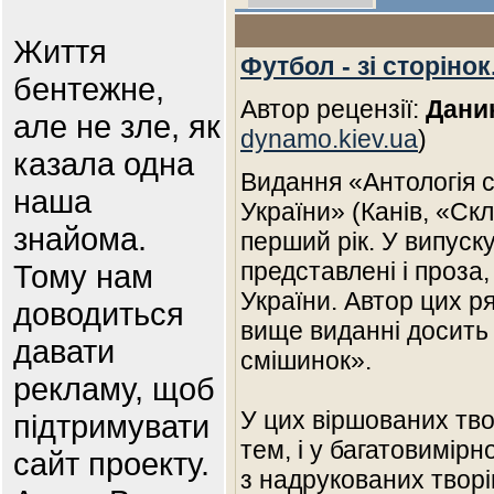
Життя
Футбол - зі сторінок..
бентежне,
Автор рецензії:
Дани
але не зле, як
dynamo.kiev.ua
)
казала одна
Видання «Антологія с
наша
України» (Канів, «Ск
знайома.
перший рік. У випуску 
представлені і проза, 
Тому нам
України. Автор цих р
доводиться
вище виданні досить
давати
смішинок».
рекламу, щоб
У цих віршованих тво
підтримувати
тем, і у багатовимірн
сайт проекту.
з надрукованих творі