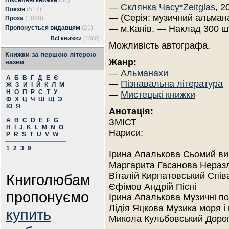
Піксельні книжки
(56)
—
Склянка Часу*Zeitglas
, 2
Поезія
(517)
— (Серія: музичний альмана
Проза
(1098)
— м.Канів. — Наклад 300 ш
Пропонується видавцям
(21)
Всі книжки
(1660)
Можливість автографа.
Книжки за першою літерою
Жанр:
назви
—
Альманахи
А
Б
В
Г
Д
Е
Є
—
Пізнавальна література
Ж
З
И
І
Й
К
Л
М
Н
О
П
Р
С
Т
У
—
Мистецькі книжки
Ф
Х
Ц
Ч
Ш
Щ
Э
Ю
Я
Анотація:
A
B
C
D
E
F
G
ЗМІСТ
H
I
J
K
L
M
N
O
Нариси:
P
R
S
T
U
V
W
1
2
3
9
Ірина Апалькова Сьомий ви
Маргарита Гасанова Нераз
Віталій Кирпатовський Спі
Книголюбам
Єфімов Андрій Пісні
пропонуємо
Ірина Апалькова Музичні под
Лідія Яцкова Музика моря і 
купить
Микола Кульбовський Дорога