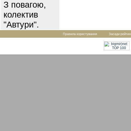
З повагою,
колектив
"Автури".
Правила користування
Засади рейтин