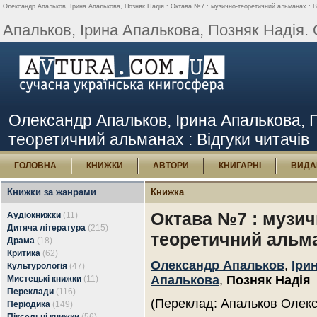
Олександр Апальков, Ірина Апалькова, Позняк Надія : Октава №7 : музично-теоретичний альманах : Ві
Апальков, Ірина Апалькова, Позняк Надія. 
Олександр Апальков, Ірина Апалькова, П
теоретичний альманах : Відгуки читачів
ГОЛОВНА
КНИЖКИ
АВТОРИ
КНИГАРНІ
ВИДА
Книжки за жанрами
Книжка
Октава №7 : музич
Аудіокнижки
(11)
Дитяча література
(215)
теоретичний альм
Драма
(18)
Критика
(62)
Олександр Апальков
,
Іри
Культурологія
(47)
Апалькова
,
Позняк Надія
Мистецькі книжки
(11)
Переклади
(116)
(Переклад: Апальков Олек
Періодика
(149)