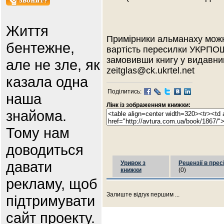
Життя
Примірники альманаху можн
бентежне,
вартість пересилки УКРП
замовивши книгу у видавни
але не зле, як
zeitglas@ck.ukrtel.net
казала одна
Поділитись:
наша
Лінк із зображенням книжки:
знайома.
Тому нам
доводиться
давати
Уривок з
Рецензії в прес
книжки
(0)
рекламу, щоб
Залиште відгук першим ...
підтримувати
сайт проекту.