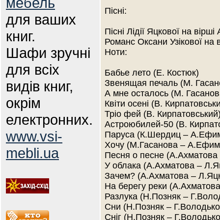
мебель
Пісні:
для ваших
Пісні Лідії Яцкової на вірш
книг.
Романс Оксани Узікової на 
Шафи зручні
Ноти:
для всіх
Бабье лето (Е. Костюк)
видів книг,
Звенящая печаль (М. Гасано
А мне осталось (М. Гасанов
окрім
Квіти осені (В. Кирпатовськ
Тріо фей (В. Кирпатовський
електронних.
Астроюбилей-50 (В. Кирпат
www.vsi-
Паруса (К.Шердиц – А.Ефим
Хочу (М.Гасанова – А.Ефим
mebli.ua
Песня о песне (А.Ахматова 
У облака (А.Ахматова – Л.Я
Зачем? (А.Ахматова – Л.Яц
На берегу реки (А.Ахматова
Разлука (Н.Позняк – Г.Воло
Сни (Н.Позняк – Г.Володько
Сніг (Н.Позняк – Г.Володько