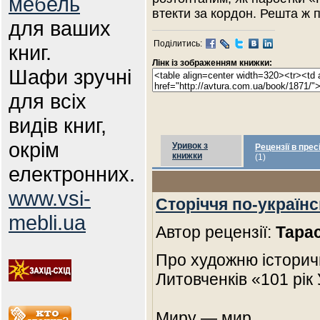
мебель
втекти за кордон. Решта ж
для ваших
Поділитись:
книг.
Лінк із зображенням книжки:
Шафи зручні
для всіх
видів книг,
окрім
Уривок з
Рецензії в прес
книжки
(1)
електронних.
www.vsi-
Сторіччя по-українсь
mebli.ua
Автор рецензії:
Тара
Про художню історич
Литовченків «101 рік
Миру — мир