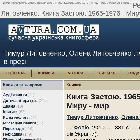
Тимур Литовченко, Олена Литовченко : Книга Застою. 1965-1976 : Миру - мир : Рецензії в пресі.
Ре
Литовченко. Книга Застою. 1965-1976 : Миру
Тимур Литовченко, Олена Литовченко : Кн
в пресі
ГОЛОВНА
КНИЖКИ
АВТОРИ
КНИГАРНІ
ВИДА
Книжки за жанрами
Книжка
Книга Застою. 1965
Аудіокнижки
(11)
Дитяча література
(215)
Миру - мир
Драма
(18)
Критика
(62)
Тимур Литовченко
,
Олена
Культурологія
(47)
Мистецькі книжки
(11)
—
Фоліо
, 2019. — 381 с. — 
Переклади
(116)
рік України).
Періодика
(149)