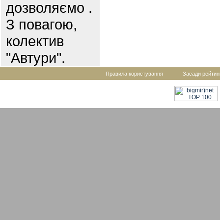
дозволяємо .
З повагою,
колектив
"Автури".
Правила користування
Засади рейтин