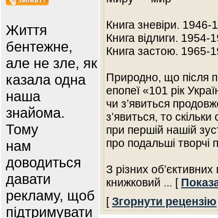
Книга зневіри. 1946-1
Життя
Книга відлиги. 1954-1
бентежне,
Книга застою. 1965-1
але не зле, як
Природно, що після 
казала одна
епопеї «101 рік Украї
наша
чи з’явиться продовж
знайома.
з’явиться, то скільк
Тому
при першій нашій зус
про подальші творчі 
нам
доводиться
З різних об’єктивних
давати
книжковий
... [
Показ
рекламу, щоб
[
Згорнути рецензію
підтримувати