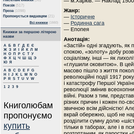
— м.Харків. — Наклад 1500
Піксельні книжки
(56)
Поезія
(517)
Жанр:
Проза
(1098)
—
Історичне
Пропонується видавцям
(21)
—
Родинна сага
Всі книжки
(1660)
— Епопея
Книжки за першою літерою
назви
Анотація:
«Застій» одні згадують, як 
А
Б
В
Г
Д
Е
Є
Ж
З
И
І
Й
К
Л
М
спокою, «золоту» добу роз
Н
О
П
Р
С
Т
У
соціалізму, інші — як лихолі
Ф
Х
Ц
Ч
Ш
Щ
Э
Ю
Я
«глушили оковитою». В цей
масово пішло з життя покол
A
B
C
D
E
F
G
H
I
J
K
L
M
N
O
революційні події 1917 рок
P
R
S
T
U
V
W
і катастрофу Першої Українс
1
2
3
9
революції змінив всеохопни
війні. Разом з тим, предст
різних причин і кожен по-св
Книголюбам
звичною всім дійсністю! Ал
пропонуємо
вкрай обережно, щоб не н
розділити сумну долю «шіс
купить
тільки в таборах, але і в п
розтоптаним, як паростки «