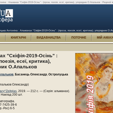
на : Альманах "Скіфія-2019-Осінь" : (проза, поезія, есеї, критика), упорядник О.Апальков : Рецензії в
 Антоніна : Альманах "Скіфія-2019-Осінь" : (проза, поезія, есеї, критика), упорядник О.Апа
И
КНИГАРНІ
ВИДАВНИЦТВА
ПОТОЧНЕ
МІЙ АККА
х "Скіфія-2019-Осінь" :
поезія, есеї, критика),
ник О.Апальков
Апальков
,
Басанець Олександр
,
Остролуцька
Апальков Олександр)
асу*Zeitglas
, 2019. — 212 с. — (Серія: альманах).
 Наклад 200 шт.
автографа.
7-7425-39-6
р.-Рос) 6-5