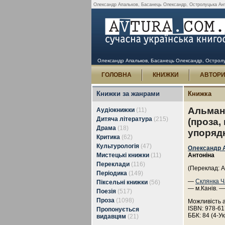
Олександр Апальков, Басанець Олександр, Остролуцька Антоні
Олександр Апальков, Басанець Олександр, Остролуцька
ГОЛОВНА
КНИЖКИ
АВТОР
Книжки за жанрами
Книжка
Альмана
Аудіокнижки
(11)
Дитяча література
(215)
(проза, 
Драма
(18)
упоряд
Критика
(62)
Культурологія
(47)
Олександр 
Мистецькі книжки
(11)
Антоніна
Переклади
(116)
(Переклад: 
Періодика
(149)
—
Склянка Ч
Піксельні книжки
(56)
— м.Канів. —
Поезія
(517)
Проза
(1098)
Можливість 
ISBN: 978-61
Пропонується
ББК: 84 (4-Ук
видавцям
(21)