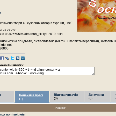
и
ключено твори 40 сучасних авторів України, Росії
.
о на сайті:
las.io.ua/s2660594/almanah_skifiya-2019-osin
ниги можна придбати, післяоплатою (60 грн. + вартість пересилки), замовивши 
krtel.net
 36805
раженням книжки:
з
Відгуки читачів
Де купити
Рецензії в пресі
(0)
(0)
(1)
Рецензія
иця політикізмів!