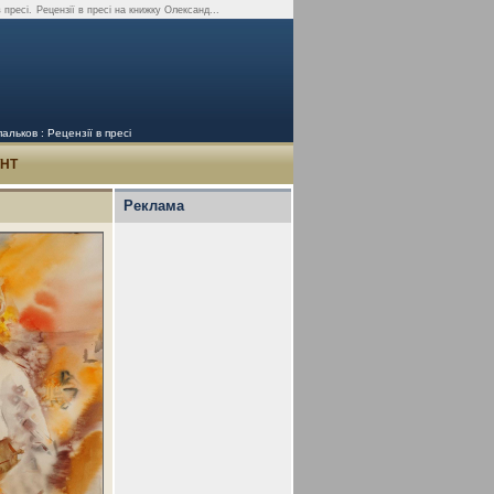
 пресі.
Рецензії в пресі на книжку Олександ...
льков : Рецензії в пресі
УНТ
Реклама