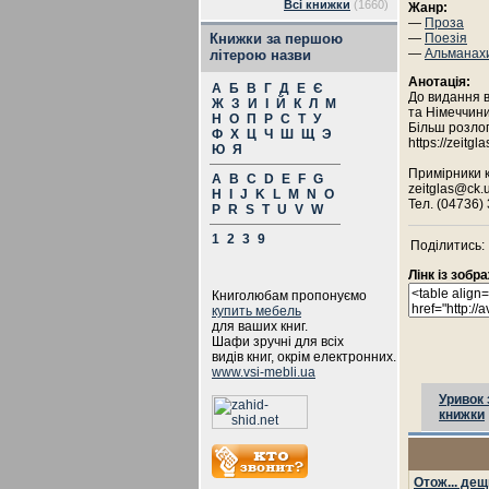
Всі книжки
(1660)
Жанр:
—
Проза
Книжки за першою
—
Поезія
—
Альманах
літерою назви
Анотація:
А
Б
В
Г
Д
Е
Є
До видання в
Ж
З
И
І
Й
К
Л
М
та Німеччини
Н
О
П
Р
С
Т
У
Більш розлог
Ф
Х
Ц
Ч
Ш
Щ
Э
https://zeitg
Ю
Я
Примірники к
A
B
C
D
E
F
G
zeitglas@ck.u
H
I
J
K
L
M
N
O
Тел. (04736)
P
R
S
T
U
V
W
1
2
3
9
Поділитись:
Лінк із зоб
Книголюбам пропонуємо
купить мебель
для ваших книг.
Шафи зручні для всіх
видів книг, окрім електронних.
www.vsi-mebli.ua
Уривок 
книжки
Отож... дещ