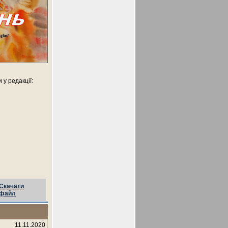
у редакції:
Скачати
файл
11.11.2020