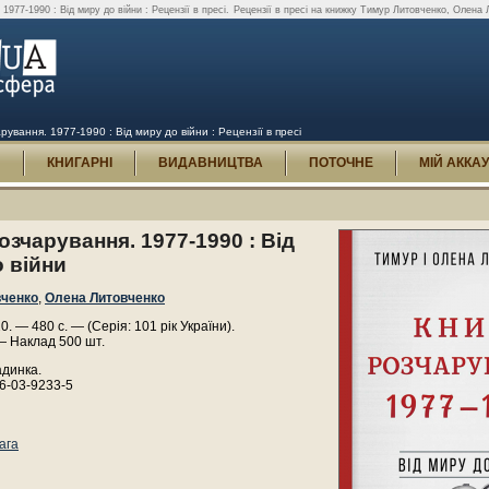
977-1990 : Від миру до війни : Рецензії в пресі.
Рецензії в пресі на книжку Тимур Литовченко, Олена Л
вання. 1977-1990 : Від миру до війни : Рецензії в пресі
И
КНИГАРНІ
ВИДАВНИЦТВА
ПОТОЧНЕ
МІЙ АККА
озчарування. 1977-1990 : Від
 війни
вченко
,
Олена Литовченко
20. — 480 с. — (Серія: 101 рік України).
— Наклад 500 шт.
адинка.
6-03-9233-5
ага