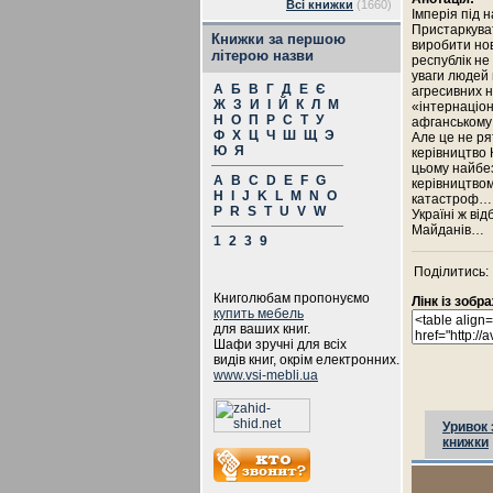
Всі книжки
(1660)
Імперія під 
Пристаркуват
Книжки за першою
виробити нов
літерою назви
республік не
уваги людей 
А
Б
В
Г
Д
Е
Є
агресивних н
Ж
З
И
І
Й
К
Л
М
«інтернаціо
Н
О
П
Р
С
Т
У
афганському
Ф
Х
Ц
Ч
Ш
Щ
Э
Але це не ря
Ю
Я
керівництво 
цьому найбез
A
B
C
D
E
F
G
керівництвом
H
I
J
K
L
M
N
O
катастроф… 
P
R
S
T
U
V
W
Україні ж ві
Майданів…
1
2
3
9
Поділитись:
Книголюбам пропонуємо
Лінк із зоб
купить мебель
для ваших книг.
Шафи зручні для всіх
видів книг, окрім електронних.
www.vsi-mebli.ua
Уривок 
книжки