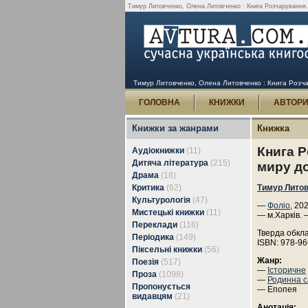
Тимур Литовченко, Олена Литовченко : Книга Розчарування. 1
Тимур Литовченко, Олена Литовченко : Книга Розчару
ГОЛОВНА
КНИЖКИ
АВТОР
Книжки за жанрами
Книжка
Книга Р
Аудіокнижки
(11)
Дитяча література
(215)
миру до
Драма
(18)
Критика
(62)
Тимур Лито
Культурологія
(47)
—
Фоліо
, 20
Мистецькі книжки
(11)
— м.Харків. 
Переклади
(116)
Тверда обкл
Періодика
(149)
ISBN: 978-96
Піксельні книжки
(56)
Жанр:
Поезія
(517)
—
Історичне
Проза
(1098)
—
Родинна с
Пропонується
— Епопея
видавцям
(21)
Анотація: