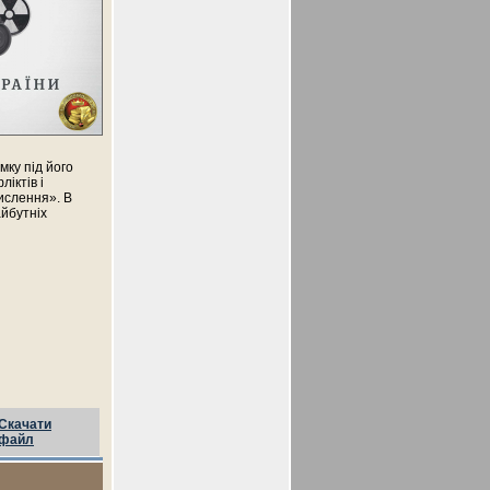
мку під його
іктів і
ислення». В
айбутніх
Скачати
файл