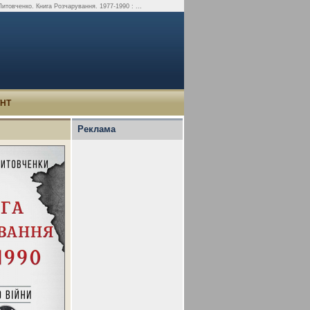
итовченко. Книга Розчарування. 1977-1990 : ...
УНТ
Реклама