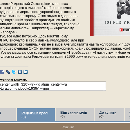
назвою Радянський Союз тріщить по швах.
е керівництво величезної країни не в змозі
у ідеологію державного управління, а кожна з
 хоче жити по-старому. Отож задля відвернення
від внутрішніх проблем проводиться політика
ападок на країни з іншим світоглядом, так звана
нальна допомога». Наприклад — «братньому
 народові»…
тує, все одно потрібно щось міняти! Тому
КПРС висунуло зі своїх лав наймолодшого, але при
дарнішого керманича, який не в змозі був управляти навіть колгоспом. У підсу
 процес руйнації СРСР значно прискорився. Країну розривало від аварій, конфл
Усе це маскувалося красивими словами «Перебудова», «Гласність» і «Нове м
дбулася студентська Революція на граніті 1990 року як генеральна репетиція м
раженням книжки:
з
Відгуки читачів
Де купити
Рецензії в пресі
(0)
(0)
(0)
Рецензія