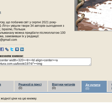
и
ску, що побачив світ у серпні 2021 року-
-Літо» увішли твори 34 авторів сьогодення з
ї, Ізраїлю, Польши.
альманаху можна придбати післяоплатою 100
ка, замовивши їх у редакції:
iv@gmail.com
раженням книжки:
з
Рецензії в пресі
Відгуки читачів
Де купити
(0)
(0)
(0)
жодної ціни на цю книжку.