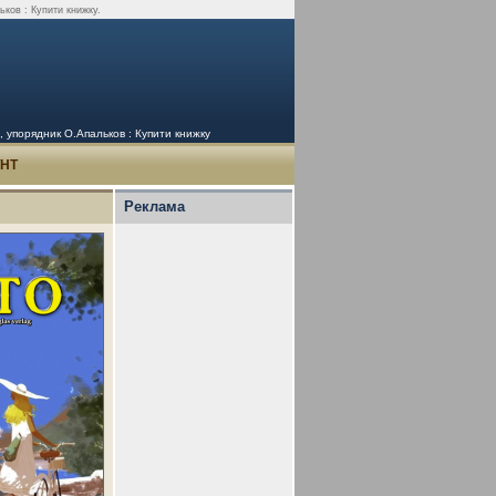
ьков : Купити книжку.
), упорядник О.Апальков : Купити книжку
УНТ
Реклама