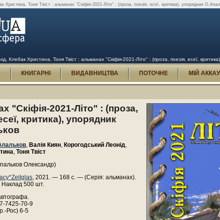
 Христина, Тоня Твіст : альманах "Скіфія-2021-Літо" : (проза, поезія, есеї, критика), упорядник О.Апал
, Клебак Христина, Тоня Твіст : альманах "Скіфія-2021-Літо" : (проза, поезія, есеї, критика
И
КНИГАРНІ
ВИДАВНИЦТВА
ПОТОЧНЕ
МІЙ АККА
х "Скіфія-2021-Літо" : (проза,
 есеї, критика), упорядник
ьков
Апальков
,
Валія Киян
,
Корогодський Леонід
,
стина
,
Тоня Твіст
Апальков Олександр)
асу*Zeitglas
, 2021. — 168 с. — (Серія: альманах).
 Наклад 500 шт.
автографа.
7-7425-70-9
р.-Рос) 6-5