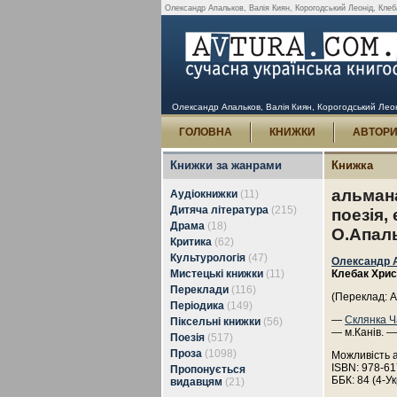
Олександр Апальков, Валія Киян, Корогодський Леонід, Клебак
Олександр Апальков, Валія Киян, Корогодський Леонід
ГОЛОВНА
КНИЖКИ
АВТОР
Книжки за жанрами
Книжка
альмана
Аудіокнижки
(11)
Дитяча література
(215)
поезія,
Драма
(18)
О.Апал
Критика
(62)
Культурологія
(47)
Олександр 
Мистецькі книжки
(11)
Клебак Хри
Переклади
(116)
(Переклад: 
Періодика
(149)
—
Склянка Ч
Піксельні книжки
(56)
— м.Канів. —
Поезія
(517)
Проза
(1098)
Можливість 
ISBN: 978-61
Пропонується
ББК: 84 (4-Ук
видавцям
(21)