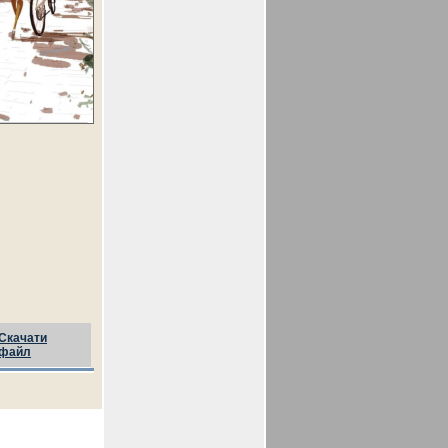
Скачати
файл