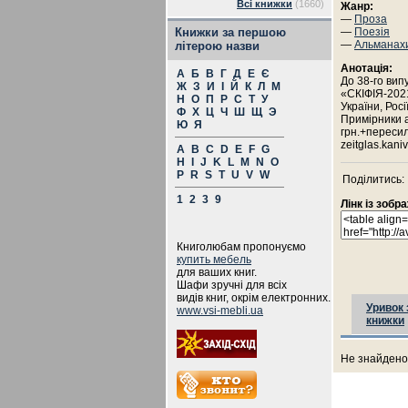
Всі книжки
(1660)
Жанр:
—
Проза
Книжки за першою
—
Поезія
—
Альманах
літерою назви
Анотація:
А
Б
В
Г
Д
Е
Є
До 38-го випу
Ж
З
И
І
Й
К
Л
М
«СКІФІЯ-2021
Н
О
П
Р
С
Т
У
України, Росі
Ф
Х
Ц
Ч
Ш
Щ
Э
Примірники 
Ю
Я
грн.+пересил
zeitglas.kan
A
B
C
D
E
F
G
H
I
J
K
L
M
N
O
P
R
S
T
U
V
W
Поділитись:
1
2
3
9
Лінк із зоб
Книголюбам пропонуємо
купить мебель
для ваших книг.
Шафи зручні для всіх
видів книг, окрім електронних.
Уривок 
www.vsi-mebli.ua
книжки
Не знайдено 