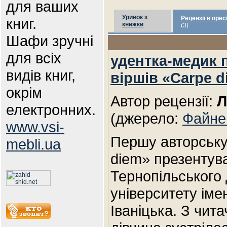
для ваших
Уривок з
Рецензії в прес
книг.
книжки
(3)
Шафи зручні
для всіх
удентка-медик 
видів книг,
віршів «Carpe 
окрім
Автор рецензії:
Л
електронних.
(джерело:
Файне 
www.vsi-
Першу авторську 
mebli.ua
diem» презентув
Тернопільського
університету іме
Іваніцька. З чи