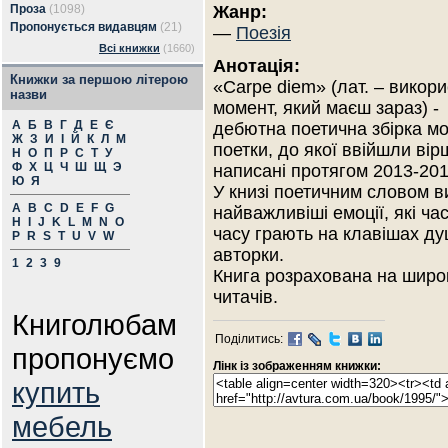
Проза
(1098)
Жанр:
Пропонується видавцям
(21)
—
Поезія
Всі книжки
(1660)
Анотація:
Книжки за першою літерою
«Carpe diem» (лат. – викор
назви
момент, який маєш зараз) -
А
Б
В
Г
Д
Е
Є
дебютна поетична збірка м
Ж
З
И
І
Й
К
Л
М
поетки, до якої ввійшли вір
Н
О
П
Р
С
Т
У
Ф
Х
Ц
Ч
Ш
Щ
Э
написані протягом 2013-201
Ю
Я
У книзі поетичним словом в
A
B
C
D
E
F
G
найважливіші емоції, які час
H
I
J
K
L
M
N
O
часу грають на клавішах ду
P
R
S
T
U
V
W
авторки.
1
2
3
9
Книга розрахована на широ
читачів.
Книголюбам
Поділитись:
пропонуємо
Лінк із зображенням книжки:
купить
мебель