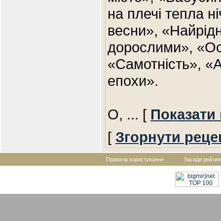
на плечі тепла н
весни», «Найрід
дорослими», «Ос
«Самотність», «
епохи».
O,
... [
Показати
[
Згорнути реце
Правила користування
Засади рейтин