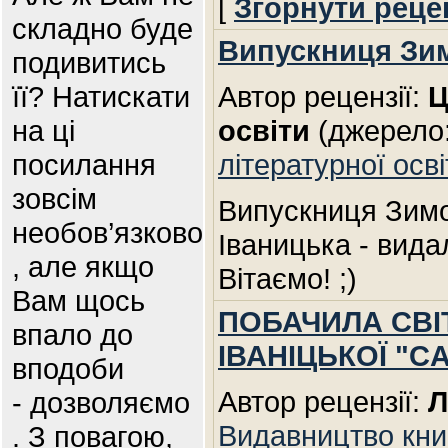
[
Згорнути реце
складно буде
Випускниця Зим
подивитись
її? Натискати
Автор рецензії:
Ц
на ці
освіти
(джерело
посилання
літературної осві
зовсім
Випускниця Зимо
необов’язково
Іваницька - вид
, але якщо
Вітаємо! ;)
Вам щось
ПОБАЧИЛА СВІ
впало до
ІВАНІЦЬКОЇ "C
вподоби
Автор рецензії:
Л
- дозволяємо
Видавництво книг
. З повагою,