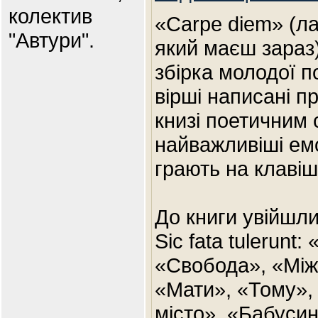
колектив
«Carpe diem» (ла
"Автури".
який маєш зараз
збірка молодої п
вірші написані п
книзі поетичним 
найважливіші емоц
грають на клавіш
До книги увійшли
Sic fata tulerunt
«Свобода», «Між
«Мати», «Тому»,
місто», «Бабуси