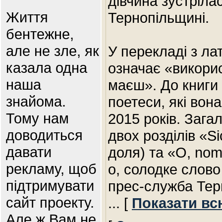
дівчина зустріла
Життя
Тернопільщині.
бентежне,
але не зле, як
У перекладі з ла
казала одна
означає «викори
наша
маєш». До книги 
знайома.
поетеси, які вон
Тому нам
2015 років. Зага
доводиться
двох розділів «Sic
давати
доля) та «O, nome
рекламу, щоб
о, солодке слово
підтримувати
прес-служба Тер
сайт проекту.
... [
Показати вс
Але ж Вам не