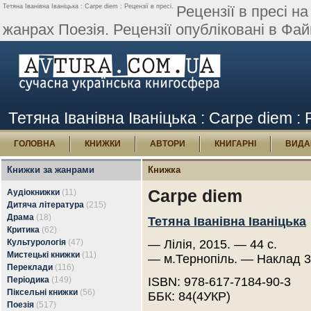
Тетяна Іванівна Іваніцька : Carpe diem : Рецензії в пресі.
Рецензії в пресі на
жанрах Поезія. Рецензії опубліковані в Файне
Тетяна Іванівна Іваніцька : Carpe diem : 
ГОЛОВНА
КНИЖКИ
АВТОРИ
КНИГАРНІ
ВИДА
Книжки за жанрами
Книжка
Carpe diem
Аудіокнижки
(11)
Дитяча література
(215)
Драма
(18)
Тетяна Іванівна Іваніцька
Критика
(62)
Культурологія
(47)
— Лілія, 2015. — 44 с.
Мистецькі книжки
(11)
— м.Тернопіль. — Наклад 3
Переклади
(116)
Періодика
(149)
ISBN: 978-617-7184-90-3
Піксельні книжки
(56)
ББК: 84(4УКР)
Поезія
(517)